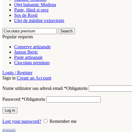
Oțet balsamic Modena
Paste, făină si orez
Sos de Roșii
Ulei de măsline extravirgin
Search
Popular requests
Conserve artizanale
Jamon Iberic
Paste artizanale
Ciocolata premium
Login / Register
Sign in
Create an Account
Nume utilizator sau adresă email
*
Obligatoriu
Password
*
Obligatoriu
Log in
Lost your password?
Remember me
0
items