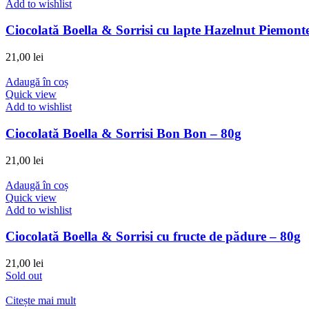
Add to wishlist
Ciocolată Boella & Sorrisi cu lapte Hazelnut Piemont
21,00
lei
Adaugă în coș
Quick view
Add to wishlist
Ciocolată Boella & Sorrisi Bon Bon – 80g
21,00
lei
Adaugă în coș
Quick view
Add to wishlist
Ciocolată Boella & Sorrisi cu fructe de pădure – 80g
21,00
lei
Sold out
Citește mai mult