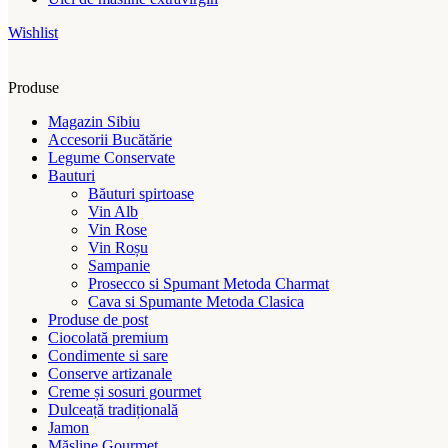
Wishlist
Produse
Magazin Sibiu
Accesorii Bucătărie
Legume Conservate
Bauturi
Băuturi spirtoase
Vin Alb
Vin Rose
Vin Roșu
Sampanie
Prosecco si Spumant Metoda Charmat
Cava si Spumante Metoda Clasica
Produse de post
Ciocolată premium
Condimente si sare
Conserve artizanale
Creme și sosuri gourmet
Dulceață tradițională
Jamon
Măsline Gourmet