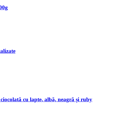
200g
alizate
ciocolată cu lapte, albă, neagră și ruby