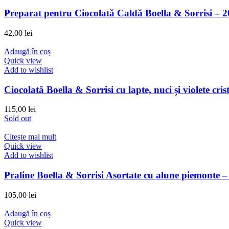
Preparat pentru Ciocolată Caldă Boella & Sorrisi – 
42,00
lei
Adaugă în coș
Quick view
Add to wishlist
Ciocolată Boella & Sorrisi cu lapte, nuci și violete crist
115,00
lei
Sold out
Citește mai mult
Quick view
Add to wishlist
Praline Boella & Sorrisi Asortate cu alune piemonte – 
105,00
lei
Adaugă în coș
Quick view