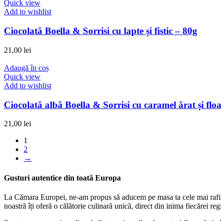
Quick view
Add to wishlist
Ciocolată Boella & Sorrisi cu lapte și fistic – 80g
21,00
lei
Adaugă în coș
Quick view
Add to wishlist
Ciocolată albă Boella & Sorrisi cu caramel ărat și flo
21,00
lei
1
2
→
Gusturi autentice din toată Europa
La Cămara Europei, ne-am propus să aducem pe masa ta cele mai rafinat
noastră îți oferă o călătorie culinară unică, direct din inima fiecărei reg