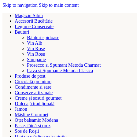
Skip to navigation
Skip to main content
Magazin Sibiu
Accesorii Bucătărie
Legume Conservate
Bauturi
Băuturi spirtoase
Vin Alb
Vin Rose
Vin Roșu
Sampanie
Prosecco si Spumant Metoda Charmat
Cava si Spumante Metoda Clasica
Produse de post
Ciocolată premium
Condimente si sare
Conserve artizanale
Creme și sosuri gourmet
Dulceață tradițională
Jamon
Măsline Gourmet
Oțet balsamic Modena
Paste, făină si orez
Sos de Roșii
Ulei de măsline extravirgin