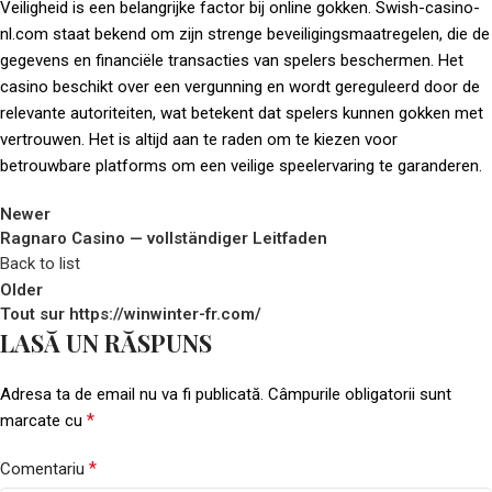
Veiligheid is een belangrijke factor bij online gokken. Swish-casino-
nl.com staat bekend om zijn strenge beveiligingsmaatregelen, die de
gegevens en financiële transacties van spelers beschermen. Het
casino beschikt over een vergunning en wordt gereguleerd door de
relevante autoriteiten, wat betekent dat spelers kunnen gokken met
vertrouwen. Het is altijd aan te raden om te kiezen voor
betrouwbare platforms om een veilige speelervaring te garanderen.
Newer
Ragnaro Casino — vollständiger Leitfaden
Back to list
Older
Tout sur https://winwinter-fr.com/
LASĂ UN RĂSPUNS
Adresa ta de email nu va fi publicată.
Câmpurile obligatorii sunt
*
marcate cu
*
Comentariu