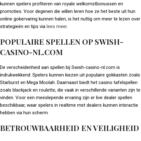
kunnen spelers profiteren van royale welkomstbonussen en
promoties. Voor degenen die willen leren hoe ze het beste uit hun
online gokervaring kunnen halen, is het nuttig om meer te lezen over
strategieën en tips via
lees meer
.
POPULAIRE SPELLEN OP SWISH-
CASINO-NL.COM
De verscheidenheid aan spellen bij Swish-casino-nl.com is
indrukwekkend. Spelers kunnen kiezen uit populaire gokkasten zoals
Starburst en Mega Moolah. Daarnaast biedt het casino tafelspellen
zoals blackjack en roulette, die vaak in verschillende varianten zijn te
vinden. Voor een meeslepende ervaring zijn er live dealer spellen
beschikbaar, waar spelers in realtime met dealers kunnen interactie
hebben via hun scherm.
BETROUWBAARHEID EN VEILIGHEID