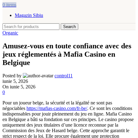
0
items
Magazin Sibiu
Search
Organic
Amusez-vous en toute confiance avec des
jeux réglementés à Mafia Casino en
Belgique
Posted by
control11
iunie 5, 2026
On iunie 5, 2026
0
Pour un joueur belge, la sécurité et la légalité ne sont pas
négociables
https://mafias-casino.com/fr-be/
. Ce sont les conditions
indispensables pour jouir pleinement du jeu en ligne. Mafia Casino
en Belgique a bâti sa fondation sur ces principes. Le casino propose
uniquement des jeux titulaires d’une licence reconnue par la
Commission des Jeux de Hasard belge. Cette approche garantit le
strict respect de la loi. Elle procure également une protection