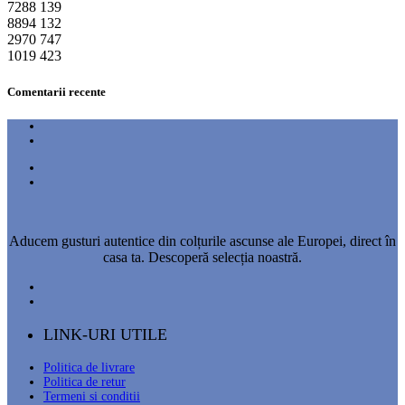
7288
139
8894
132
2970
747
1019
423
Comentarii recente
Aducem gusturi autentice din colțurile ascunse ale Europei, direct în
casa ta. Descoperă selecția noastră.
LINK-URI UTILE
Politica de livrare
Politica de retur
Termeni si conditii