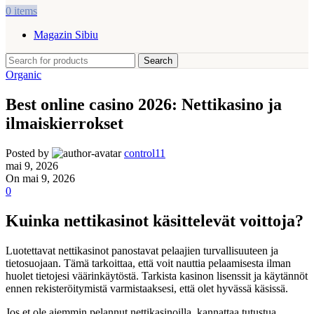
0
items
Magazin Sibiu
Search
Organic
Best online casino 2026: Nettikasino ja
ilmaiskierrokset
Posted by
control11
mai 9, 2026
On mai 9, 2026
0
Kuinka nettikasinot käsittelevät voittoja?
Luotettavat nettikasinot panostavat pelaajien turvallisuuteen ja
tietosuojaan. Tämä tarkoittaa, että voit nauttia pelaamisesta ilman
huolet tietojesi väärinkäytöstä. Tarkista kasinon lisenssit ja käytännöt
ennen rekisteröitymistä varmistaaksesi, että olet hyvässä käsissä.
Jos et ole aiemmin pelannut nettikasinoilla, kannattaa tutustua