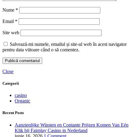
Nume
*
Email
*
Site web
Salvează-mi numele, emailul și site-ul web în acest navigator
pentru data viitoare când o să comentez.
Close
Categorii
casino
Organic
Recent Posts
Aanzienlijke Winsten en Contante Prijzen Komen Van Eén
Klik bij Fairplay Casino in Nederland
iunie 16, 2026
1 Comment