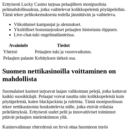
Erityisesti Lucky Casino tarjoaa pelaajilleen monipuolisia
pelimahdollisuuksia, jotka vaihtelevat kolikkopeleistä pöytäpeleihin.
Tämä tekee pelikokemuksesta todella jännittävän ja vaihteleva.
Viikoittaiset kampanjat ja alennukset.
Yksilölliset bonustarjoukset pelaajien historiasta riippuen.
Live-chat-tuki ongelmatilanteissa.
Avaininfo
Tiedot
Yhteisö
Pelaajien tuki ja vuorovaikutus.
Pelaajien palaute
Kehityksen tärkeä osa.
Suomen nettikasinoilla voittaminen on
mahdollista
Suomalaiset kasinot tarjoavat laajan valikoiman pelejä, jotka kattavat
kaikki suosikkilajit. Pelaajat voivat nauttia niin kolikkopeleistä kuin
pöytäpeleistä, kuten blackjackista ja ruletista. Tämä monipuolisuus
tekee nettikasinoista houkuttelevia niille, jotka etsivät erilaisia
pelielämyksiä. Erityisesti uudet pelit ja innovatiiviset toiminnot
pitävät pelaajien mielenkiinnon yllä.
Kasinovalinnan yhteydessä on hyvä ottaa huomioon myös