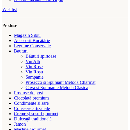
Wishlist
Produse
Magazin Sibiu
Accesorii Bucătărie
Legume Conservate
Bauturi
Băuturi spirtoase
Vin Alb
Vin Rose
Vin Roșu
Sampanie
Prosecco si Spumant Metoda Charmat
Cava si Spumante Metoda Clasica
Produse de post
Ciocolată premium
Condimente si sare
Conserve artizanale
Creme și sosuri gourmet
Dulceață tradițională
Jamon
Măsline Gourmet