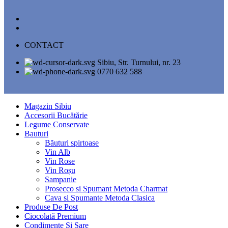
CONTACT
Sibiu, Str. Turnului, nr. 23
0770 632 588
Magazin Sibiu
Accesorii Bucătărie
Legume Conservate
Bauturi
Băuturi spirtoase
Vin Alb
Vin Rose
Vin Roșu
Sampanie
Prosecco si Spumant Metoda Charmat
Cava si Spumante Metoda Clasica
Produse De Post
Ciocolată Premium
Condimente Si Sare