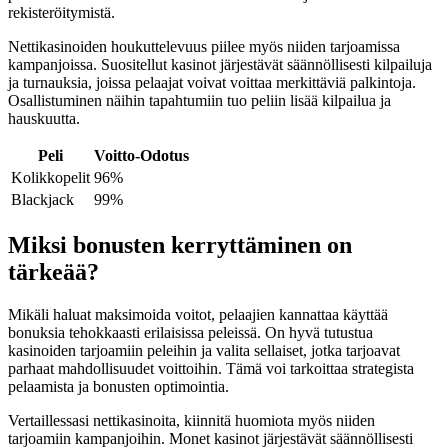
rekisteröitymistä.
Nettikasinoiden houkuttelevuus piilee myös niiden tarjoamissa
kampanjoissa. Suositellut kasinot järjestävät säännöllisesti kilpailuja
ja turnauksia, joissa pelaajat voivat voittaa merkittäviä palkintoja.
Osallistuminen näihin tapahtumiin tuo peliin lisää kilpailua ja
hauskuutta.
Peli
Voitto-Odotus
Kolikkopelit
96%
Blackjack
99%
Miksi bonusten kerryttäminen on
tärkeää?
Mikäli haluat maksimoida voitot, pelaajien kannattaa käyttää
bonuksia tehokkaasti erilaisissa peleissä. On hyvä tutustua
kasinoiden tarjoamiin peleihin ja valita sellaiset, jotka tarjoavat
parhaat mahdollisuudet voittoihin. Tämä voi tarkoittaa strategista
pelaamista ja bonusten optimointia.
Vertaillessasi nettikasinoita, kiinnitä huomiota myös niiden
tarjoamiin kampanjoihin. Monet kasinot järjestävät säännöllisesti