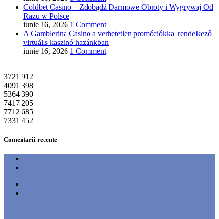
Coldbet Casino – Zdobądź Darmowe Obroty i Wygrywaj Od
Razu w Polsce
iunie 16, 2026
1 Comment
A Gamblerina Casino a verhetetlen promóciókkal rendelkező
virtuális kaszinó hazánkban
iunie 16, 2026
1 Comment
3721
912
4091
398
5364
390
7417
205
7712
685
7331
452
Comentarii recente