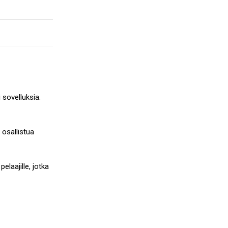
 sovelluksia.
 osallistua
elaajille, jotka