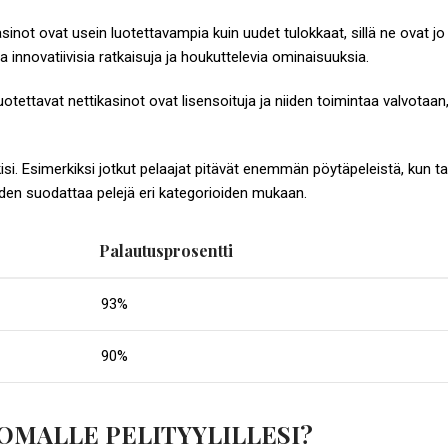
sinot ovat usein luotettavampia kuin uudet tulokkaat, sillä ne ovat j
a innovatiivisia ratkaisuja ja houkuttelevia ominaisuuksia.
otettavat nettikasinot ovat lisensoituja ja niiden toimintaa valvotaan
kkisi. Esimerkiksi jotkut pelaajat pitävät enemmän pöytäpeleistä, kun t
uden suodattaa pelejä eri kategorioiden mukaan.
Palautusprosentti
93%
90%
OMALLE PELITYYLILLESI?