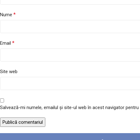
*
Nume
*
Email
Site web
Salvează-mi numele, emailul și site-ul web în acest navigator pentru