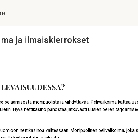
ter
ima ja ilmaiskierrokset
ULEVAISUUDESSA?
ekee pelaamisesta monipuolista ja viihdyttävää. Pelivalikoima kattaa us
a ruletin. Hyvä nettikasino panostaa jatkuvasti uusien pelien tarjoamis
 huomioon nettikasinoa valitessaan. Monipuolinen pelivalikoima, joka s
aiselle löytyy jotakin mieleistä.