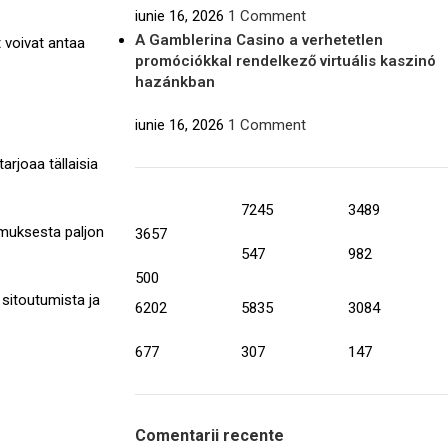
iunie 16, 2026
1 Comment
A Gamblerina Casino a verhetetlen
t voivat antaa
promóciókkal rendelkező virtuális kaszinó
hazánkban
iunie 16, 2026
1 Comment
arjoaa tällaisia
7245
3489
kemuksesta paljon
3657
547
982
500
a sitoutumista ja
6202
5835
3084
677
307
147
Comentarii recente