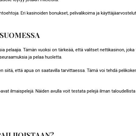
htoehtoja. Eri kasinoiden bonukset, pelivalikoima ja käyttäjäarvostelu
 SUOMESSA
 pelaajia. Tämän vuoksi on tärkeää, että valitset nettikasinon, joka t
seuraamuksia ja pelaa huoletta.
den siitä, että apua on saatavilla tarvittaessa. Tämä voi tehdä peliko
joavat ilmaispelejä. Näiden avulla voit testata pelejä ilman taloudellist
AILIJOISTAAN?