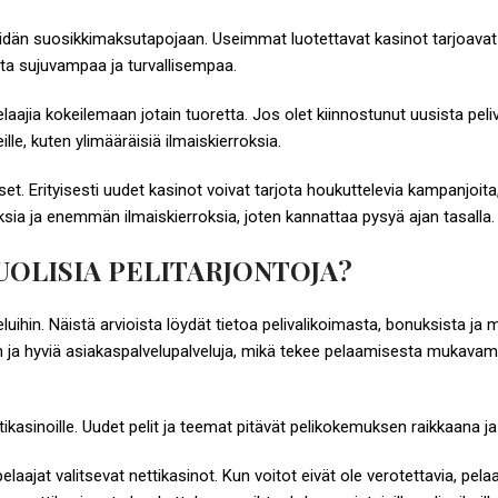
 heidän suosikkimaksutapojaan. Useimmat luotettavat kasinot tarjoavat
a sujuvampaa ja turvallisempaa.
ajia kokeilemaan jotain tuoretta. Jos olet kiinnostunut uusista peliv
ille, kuten ylimääräisiä ilmaiskierroksia.
et. Erityisesti uudet kasinot voivat tarjota houkuttelevia kampanjoita,
ksia ja enemmän ilmaiskierroksia, joten kannattaa pysyä ajan tasalla.
UOLISIA PELITARJONTOJA?
luihin. Näistä arvioista löydät tietoa pelivalikoimasta, bonuksista ja 
an ja hyviä asiakaspalvelupalveluja, mikä tekee pelaamisesta mukavam
ikasinoille. Uudet pelit ja teemat pitävät pelikokemuksen raikkaana ja
aajat valitsevat nettikasinot. Kun voitot eivät ole verotettavia, pelaa