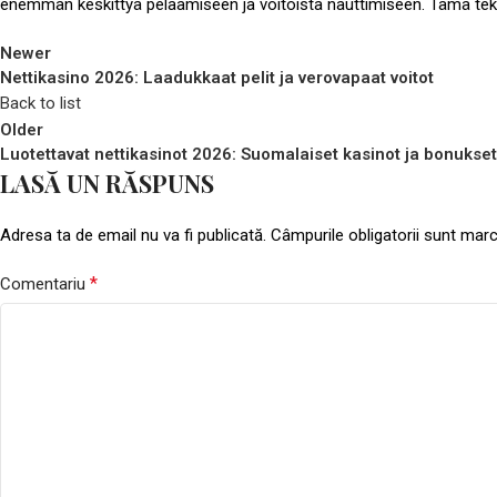
enemmän keskittyä pelaamiseen ja voitoista nauttimiseen. Tämä tekee 
Newer
Nettikasino 2026: Laadukkaat pelit ja verovapaat voitot
Back to list
Older
Luotettavat nettikasinot 2026: Suomalaiset kasinot ja bonukset
LASĂ UN RĂSPUNS
Adresa ta de email nu va fi publicată.
Câmpurile obligatorii sunt mar
*
Comentariu