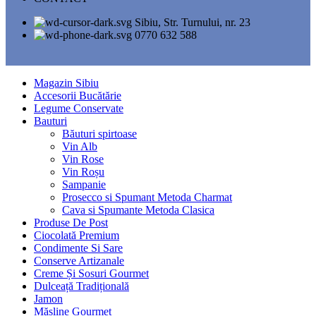
Sibiu, Str. Turnului, nr. 23
0770 632 588
Magazin Sibiu
Accesorii Bucătărie
Legume Conservate
Bauturi
Băuturi spirtoase
Vin Alb
Vin Rose
Vin Roșu
Sampanie
Prosecco si Spumant Metoda Charmat
Cava si Spumante Metoda Clasica
Produse De Post
Ciocolată Premium
Condimente Si Sare
Conserve Artizanale
Creme Și Sosuri Gourmet
Dulceață Tradițională
Jamon
Măsline Gourmet