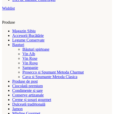
Wishlist
Produse
Magazin Sibiu
Accesorii Bucătărie
Legume Conservate
Bauturi
Băuturi spirtoase
Vin Alb
Vin Rose
Vin Roșu
Sampanie
Prosecco si Spumant Metoda Charmat
Cava si Spumante Metoda Clasica
Produse de post
Ciocolată premium
Condimente si sare
Conserve artizanale
Creme și sosuri gourmet
Dulceață tradițională
Jamon
Măsline Gourmet