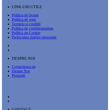
LINK-URI UTILE
Politica de livrare
Politica de retur
Termeni si conditii
Politica de confidentialitate
Politica de Cookie
Prelucrarea datelor personale
DESPRE NOI
Contacteaza-ne
Despre Noi
Promoţii
CONTACT