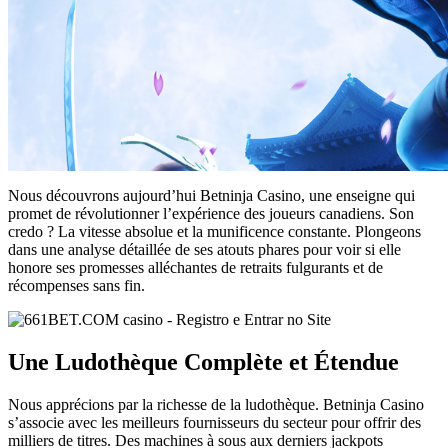
Nous découvrons aujourd’hui Betninja Casino, une enseigne qui
promet de révolutionner l’expérience des joueurs canadiens. Son
credo ? La vitesse absolue et la munificence constante. Plongeons
dans une analyse détaillée de ses atouts phares pour voir si elle
honore ses promesses alléchantes de retraits fulgurants et de
récompenses sans fin.
Une Ludothèque Complète et Étendue
Nous apprécions par la richesse de la ludothèque. Betninja Casino
s’associe avec les meilleurs fournisseurs du secteur pour offrir des
milliers de titres. Des machines à sous aux derniers jackpots