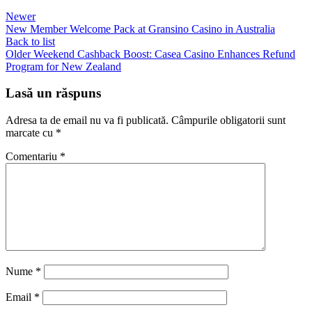
Newer
New Member Welcome Pack at Gransino Casino in Australia
Back to list
Older
Weekend Cashback Boost: Casea Casino Enhances Refund
Program for New Zealand
Lasă un răspuns
Adresa ta de email nu va fi publicată.
Câmpurile obligatorii sunt
marcate cu
*
Comentariu
*
Nume
*
Email
*