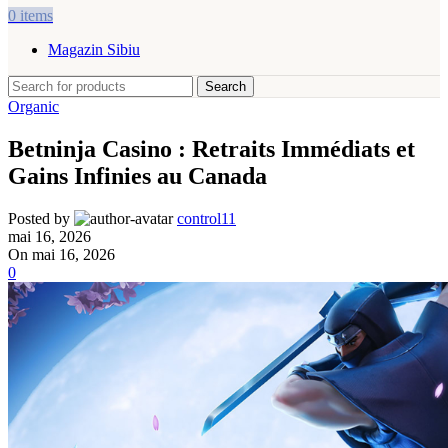
0
items
Magazin Sibiu
Search
Organic
Betninja Casino : Retraits Immédiats et
Gains Infinies au Canada
Posted by
control11
mai 16, 2026
On mai 16, 2026
0