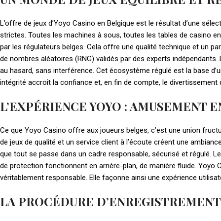
L’offre de jeux d’Yoyo Casino en Belgique est le résultat d’une sélec
strictes. Toutes les machines à sous, toutes les tables de casino 
par les régulateurs belges. Cela offre une qualité technique et un par
de nombres aléatoires (RNG) validés par des experts indépendants. L
au hasard, sans interférence. Cet écosystème régulé est la base d’un
intégrité accroît la confiance et, en fin de compte, le divertissement 
L’EXPÉRIENCE YOYO : AMUSEMENT E
Ce que Yoyo Casino offre aux joueurs belges, c’est une union fructueu
de jeux de qualité et un service client à l’écoute créent une ambianc
que tout se passe dans un cadre responsable, sécurisé et régulé. Le
de protection fonctionnent en arrière-plan, de manière fluide. Yoyo
véritablement responsable. Elle façonne ainsi une expérience utilisa
LA PROCÉDURE D’ENREGISTREMENT 