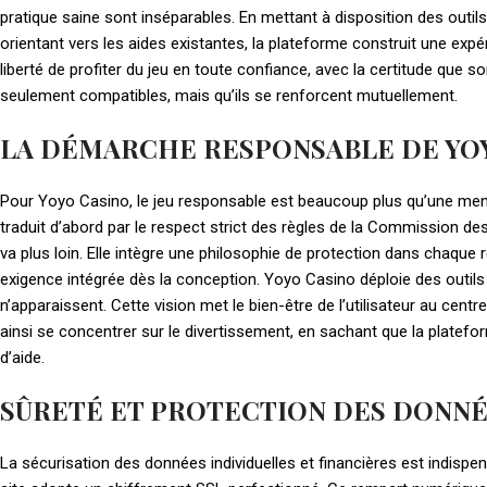
pratique saine sont inséparables. En mettant à disposition des outil
orientant vers les aides existantes, la plateforme construit une expéri
liberté de profiter du jeu en toute confiance, avec la certitude que 
seulement compatibles, mais qu’ils se renforcent mutuellement.
LA DÉMARCHE RESPONSABLE DE YO
Pour Yoyo Casino, le jeu responsable est beaucoup plus qu’une men
traduit d’abord par le respect strict des règles de la Commission des
va plus loin. Elle intègre une philosophie de protection dans chaque 
exigence intégrée dès la conception. Yoyo Casino déploie des outils
n’apparaissent. Cette vision met le bien-être de l’utilisateur au cent
ainsi se concentrer sur le divertissement, en sachant que la platef
d’aide.
SÛRETÉ ET PROTECTION DES DONNÉ
La sécurisation des données individuelles et financières est indisp