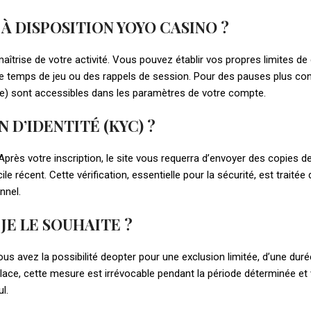
À DISPOSITION YOYO CASINO ?
trise de votre activité. Vous pouvez établir vos propres limites de d
e temps de jeu ou des rappels de session. Pour des pauses plus co
rée) sont accessibles dans les paramètres de votre compte.
D’IDENTITÉ (KYC) ?
rès votre inscription, le site vous requerra d’envoyer des copies d
ile récent. Cette vérification, essentielle pour la sécurité, est traité
nnel.
 JE LE SOUHAITE ?
s avez la possibilité deopter pour une exclusion limitée, d’une dur
place, cette mesure est irrévocable pendant la période déterminée et
l.