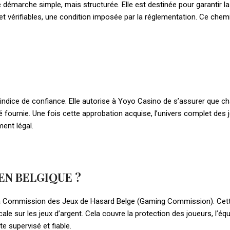
émarche simple, mais structurée. Elle est destinée pour garantir la
 et vérifiables, une condition imposée par la réglementation. Ce che
indice de confiance. Elle autorise à Yoyo Casino de s’assurer que c
é fournie. Une fois cette approbation acquise, l’univers complet des 
ent légal.
 EN BELGIQUE ?
 la Commission des Jeux de Hasard Belge (Gaming Commission). Cett
e sur les jeux d’argent. Cela couvre la protection des joueurs, l’équ
e supervisé et fiable.