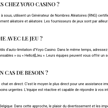
S CHEZ YOYO CASINO ?
 à sous, utilisent un Générateur de Nombres Aléatoires (RNG) certifi
ment aléatoire et aléatoire. Les fournisseurs de jeux sont par ailleur
ME AVEC LE JEU ?
outils d’auto-limitation d’Yoyo Casino. Dans le même temps, adresse
sables » ou « Hello戒Jeu ». Leurs équipes peuvent vous offrir un so
N CAS DE BESOIN ?
e chat en direct. C’est le moyen le plus direct pour une assistance i
ns urgentes. L’équipe est réactive et capable de répondre à vos int
lgique. Dans cette approche, le plaisir du divertissement et les imp