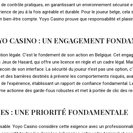
s de contrôle pratiques, en garantissant un environnement sécurisé et
ence de jeu à la fois agréable et durable. Pour le joueur belge, cela s
son bien-être compte. Yoyo Casino prouve que responsabilité et plaisi
YO CASINO : UN ENGAGEMENT FOND
tion légale. C’est le fondement de son action en Belgique. Cet eng
 Jeux de Hasard, qui offre une licence en règle et un cadre légal. Ma
recoin de son interface. La sécurité du joueur n’est pas une option, c
 et des barrières destinés à prévenir les comportements risqués, av
re de l’expérience, établissant un rapport de confiance fondamental. L
orme actionne des garde-fous robustes et met à portée de clic des r
ES : UNE PRIORITÉ FONDAMENTALE
ensable. Yoyo Casino considère cette exigence avec un professionnali