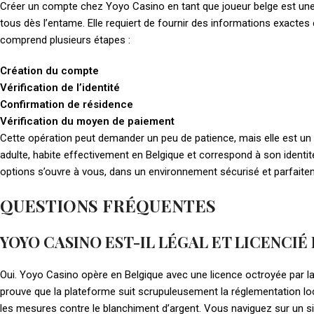
Créer un compte chez Yoyo Casino en tant que joueur belge est une d
tous dès l’entame. Elle requiert de fournir des informations exactes
comprend plusieurs étapes :
Création du compte
Vérification de l’identité
Confirmation de résidence
Vérification du moyen de paiement
Cette opération peut demander un peu de patience, mais elle est un 
adulte, habite effectivement en Belgique et correspond à son identit
options s’ouvre à vous, dans un environnement sécurisé et parfaitem
QUESTIONS FRÉQUENTES
YOYO CASINO EST-IL LÉGAL ET LICENCIÉ
Oui. Yoyo Casino opère en Belgique avec une licence octroyée par
prouve que la plateforme suit scrupuleusement la réglementation local
les mesures contre le blanchiment d’argent. Vous naviguez sur un sit