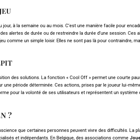
JEU
u jour, à la semaine ou au mois. C’est une manière facile pour enca
 des alertes de durée ou de restreindre la durée d’une session. Ces a
eu comme un simple loisir. Elles ne sont pas là pour contraindre, ma
ÉPIT
tion des solutions. La fonction « Cool Off » permet une courte pau
our une période déterminée. Ces actions, prises par le joueur lui-mêm
rme pour la volonté de ses utilisateurs et représentent un système
N ?
cience que certaines personnes peuvent vivre des difficultés. La p
écialisés et indépendants. En Belgique, des associations comme
Jou