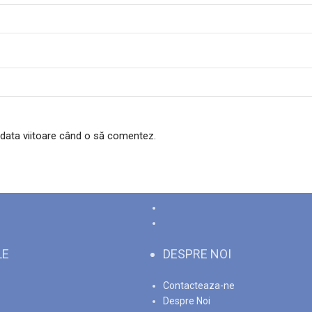
 data viitoare când o să comentez.
LE
DESPRE NOI
Contacteaza-ne
Despre Noi