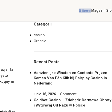
0
items
Magazin Sib
Categorii
casino
Organic
Recent Posts
acje. Ta
Aanzienlijke Winsten en Contante Prijzen
zęsto
Komen Van Eén Klik bij Fairplay Casino in
kcyjnymi
Nederland
iunie 16, 2026
1 Comment
Coldbet Casino – Zdobądź Darmowe Obroty
i Wygrywaj Od Razu w Polsce
niać długie