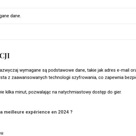
agane dane.
CJI
zwyczaj wymagane są podstawowe dane, takie jak adres e-mail ora
ysta z zaawansowanych technologii szyfrowania, co zapewnia bezp
ie kilka minut, pozwalając na natychmiastowy dostęp do gier.
 la meilleure expérience en 2024 ?
su