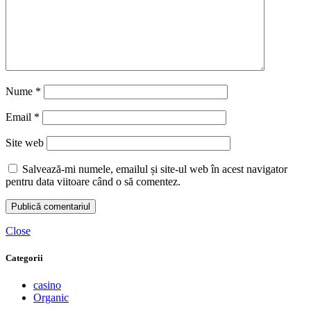
Nume
*
Email
*
Site web
Salvează-mi numele, emailul și site-ul web în acest navigator
pentru data viitoare când o să comentez.
Close
Categorii
casino
Organic