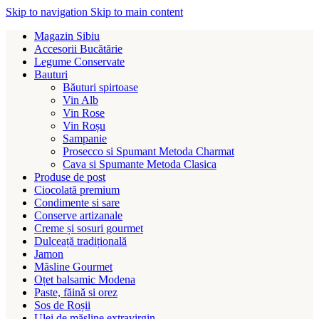
Skip to navigation
Skip to main content
Magazin Sibiu
Accesorii Bucătărie
Legume Conservate
Bauturi
Băuturi spirtoase
Vin Alb
Vin Rose
Vin Roșu
Sampanie
Prosecco si Spumant Metoda Charmat
Cava si Spumante Metoda Clasica
Produse de post
Ciocolată premium
Condimente si sare
Conserve artizanale
Creme și sosuri gourmet
Dulceață tradițională
Jamon
Măsline Gourmet
Oțet balsamic Modena
Paste, făină si orez
Sos de Roșii
Ulei de măsline extravirgin