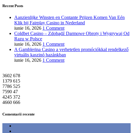
Recent Posts
Aanzienlijke Winsten en Contante Prijzen Komen Van Eén
Klik bij Fairplay Casino in Nederland
iunie 16, 2026
1 Comment
Coldbet Casino – Zdobądź Darmowe Obroty i Wygrywaj Od
Razu w Polsce
iunie 16, 2026
1 Comment
A Gamblerina Casino a verhetetlen promóciókkal rendelkező
virtuális kaszinó hazánkban
iunie 16, 2026
1 Comment
3602
678
1379
615
7786
525
7590
47
4245
372
4660
666
Comentarii recente