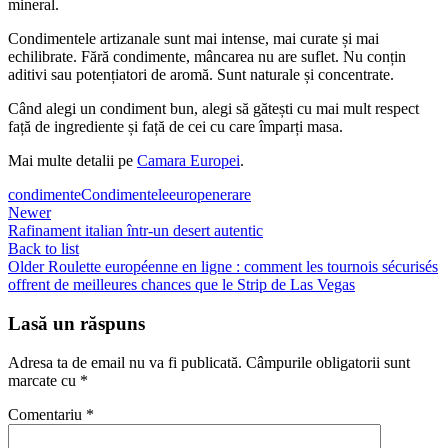
mineral.
Condimentele artizanale sunt mai intense, mai curate și mai
echilibrate. Fără condimente, mâncarea nu are suflet. Nu conțin
aditivi sau potențiatori de aromă. Sunt naturale și concentrate.
Când alegi un condiment bun, alegi să gătești cu mai mult respect
față de ingrediente și față de cei cu care împarți masa.
Mai multe detalii pe
Camara Europei
.
condimente
Condimentele
europene
rare
Newer
Rafinament italian într-un desert autentic
Back to list
Older
Roulette européenne en ligne : comment les tournois sécurisés
offrent de meilleures chances que le Strip de Las Vegas
Lasă un răspuns
Adresa ta de email nu va fi publicată.
Câmpurile obligatorii sunt
marcate cu
*
Comentariu
*