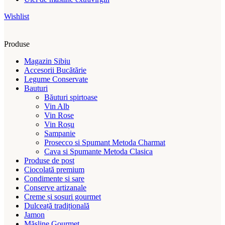
Wishlist
Produse
Magazin Sibiu
Accesorii Bucătărie
Legume Conservate
Bauturi
Băuturi spirtoase
Vin Alb
Vin Rose
Vin Roșu
Sampanie
Prosecco si Spumant Metoda Charmat
Cava si Spumante Metoda Clasica
Produse de post
Ciocolată premium
Condimente si sare
Conserve artizanale
Creme și sosuri gourmet
Dulceață tradițională
Jamon
Măsline Gourmet