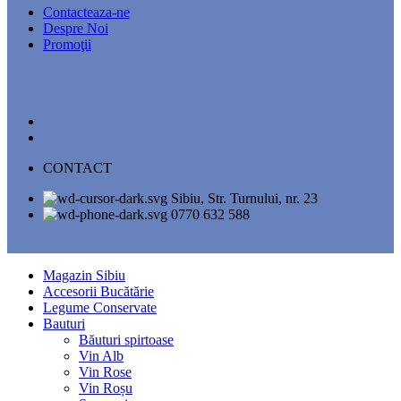
Contacteaza-ne
Despre Noi
Promoţii
CONTACT
Sibiu, Str. Turnului, nr. 23
0770 632 588
Magazin Sibiu
Accesorii Bucătărie
Legume Conservate
Bauturi
Băuturi spirtoase
Vin Alb
Vin Rose
Vin Roșu