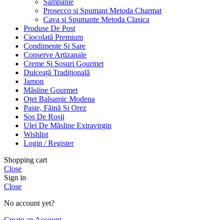
Sampanie
Prosecco si Spumant Metoda Charmat
Cava si Spumante Metoda Clasica
Produse De Post
Ciocolată Premium
Condimente Si Sare
Conserve Artizanale
Creme Și Sosuri Gourmet
Dulceață Tradițională
Jamon
Măsline Gourmet
Oțet Balsamic Modena
Paste, Făină Si Orez
Sos De Roșii
Ulei De Măsline Extravirgin
Wishlist
Login / Register
Shopping cart
Close
Sign in
Close
No account yet?
Create an Account