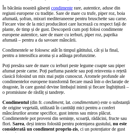
În băcănia noastră găsești
condimente
rare, autentice, aduse din
regiuni europene cu tradiție. Sare de mare cu trufe, piper roz, boia
afumată, șofran, mixuri mediteraneene pentru bruschette sau carne.
Fiecare vine de la mici producători care lucrează cu respect față de
plante, de timp și de gust. Descoperă cum poți folosi condimente
europene autentice, sare de mare cu ierburi, piper roz, paprika
afumată – pentru a da savoare mâncării.
Condimentele se folosesc atât în timpul gătitului, cât și la final,
pentru a intensifica aroma și a adăuga profunzime.
Poți presăra sare de mare cu ierburi peste legume coapte sau piper
afumat peste carne. Poți parfuma pastele sau poți reinventa o rețetă
clasică folosind un mix mai puțin cunoscut. Aromele profunde ale
condimentelor europene transformă fiecare masă într-o declarație de
dragoste, în care gustul devine limbajul inimii și fiecare înghițitură –
o promisiune de răsfăț și tandrețe.
Condimentul
(din fr.
condiment
, lat.
condimentum
) este o substanță
de origine vegetală, utilizată în cantități mici pentru a conferi
mâncărurilor arome specifice, gust intens sau miros plăcut.
Condimentele pot proveni din semințe, scoarță, rădăcini, fructe sau
flori.
Sarea
, deși intens folosită pentru potențarea gustului,
nu este
considerată un condiment propriu-zis
, ci un potențiator de gust