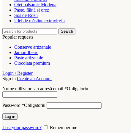
Oțet balsamic Modena
Paste, făină si orez
Sos de Roșii
Ulei de măsline extravirgin
Search
Popular requests
Conserve artizanale
Jamon Iberic
Paste artizanale
Ciocolata premium
Login / Register
Sign in
Create an Account
Nume utilizator sau adresă email
*
Obligatoriu
Password
*
Obligatoriu
Log in
Lost your password?
Remember me