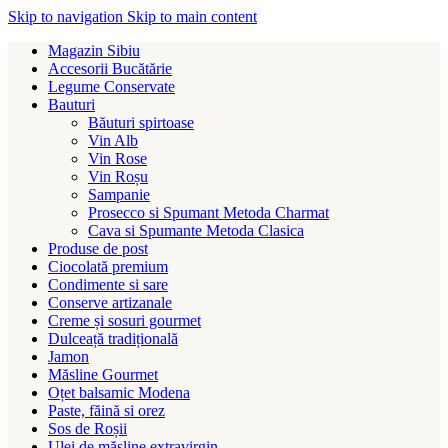
Skip to navigation
Skip to main content
Magazin Sibiu
Accesorii Bucătărie
Legume Conservate
Bauturi
Băuturi spirtoase
Vin Alb
Vin Rose
Vin Roșu
Sampanie
Prosecco si Spumant Metoda Charmat
Cava si Spumante Metoda Clasica
Produse de post
Ciocolată premium
Condimente si sare
Conserve artizanale
Creme și sosuri gourmet
Dulceață tradițională
Jamon
Măsline Gourmet
Oțet balsamic Modena
Paste, făină si orez
Sos de Roșii
Ulei de măsline extravirgin