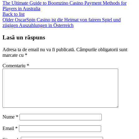
The Ultimate Guide to Boomzino Casino Payment Methods for
Players in Australia
Back to list
Older
OscarSpin Casino ist die Heimat von fairem Spiel und
zügigen Auszahlungen in Österreich
Lasă un răspuns
Adresa ta de email nu va fi publicată.
Câmpurile obligatorii sunt
marcate cu
*
Comentariu
*
Nume
*
Email
*