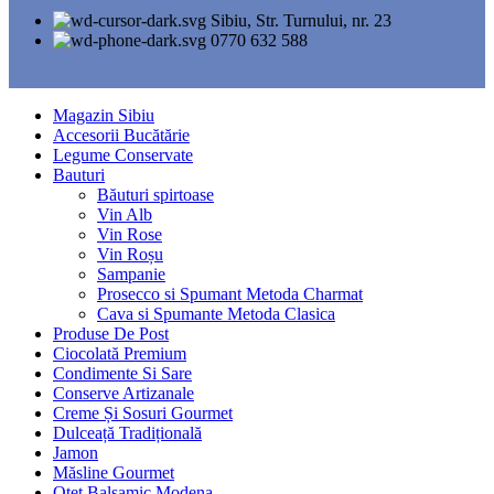
Sibiu, Str. Turnului, nr. 23
0770 632 588
Magazin Sibiu
Accesorii Bucătărie
Legume Conservate
Bauturi
Băuturi spirtoase
Vin Alb
Vin Rose
Vin Roșu
Sampanie
Prosecco si Spumant Metoda Charmat
Cava si Spumante Metoda Clasica
Produse De Post
Ciocolată Premium
Condimente Si Sare
Conserve Artizanale
Creme Și Sosuri Gourmet
Dulceață Tradițională
Jamon
Măsline Gourmet
Oțet Balsamic Modena