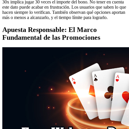
30x implica jugar 30 veces el importe del bono. No tener en cuenta
este dato puede acabar en frustración. Los usuarios que saben lo que
hacen siempre lo verifican. También observan qué opciones aportan
más o menos a alcanzarlo, y el tiempo límite para lograrlo.
Apuesta Responsable: El Marco
Fundamental de las Promociones