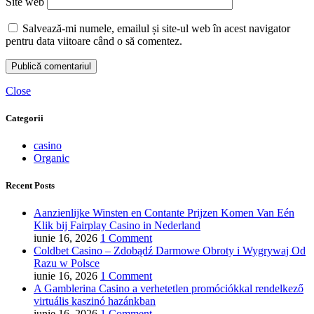
Site web
Salvează-mi numele, emailul și site-ul web în acest navigator
pentru data viitoare când o să comentez.
Close
Categorii
casino
Organic
Recent Posts
Aanzienlijke Winsten en Contante Prijzen Komen Van Eén
Klik bij Fairplay Casino in Nederland
iunie 16, 2026
1 Comment
Coldbet Casino – Zdobądź Darmowe Obroty i Wygrywaj Od
Razu w Polsce
iunie 16, 2026
1 Comment
A Gamblerina Casino a verhetetlen promóciókkal rendelkező
virtuális kaszinó hazánkban
iunie 16, 2026
1 Comment