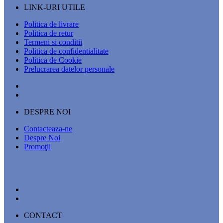
LINK-URI UTILE
Politica de livrare
Politica de retur
Termeni si conditii
Politica de confidentialitate
Politica de Cookie
Prelucrarea datelor personale
DESPRE NOI
Contacteaza-ne
Despre Noi
Promoţii
CONTACT