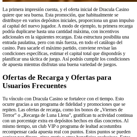
La primera impresión cuenta, y el oferta inicial de Dracula Casino
quiere que sea buena. Esta promoción, que habitualmente se
distribuye en varios depósitos iniciales, proporciona un gran impulso
al capital del nuevo jugador. A modo de ejemplo, tu primera recarga
podría duplicarse hasta una cantidad máxima, con incentivos
adicionales en la siguientes recargas. Esta estructura posibilita una
entrada paulatina, pero con más fuerza, en todo el catálogo del
casino. Para sacarle el máximo partido, conviene revisar las
condiciones específicas, estimar el capital total que dispondrás y
planificar una táctica de juego. Así podrás cumplir los condiciones
de apuesta mientras disfrutas una buena variedad de juegos.
Ofertas de Recarga y Ofertas para
Usuarios Frecuentes
Tu vínculo con Dracula Casino se fortalece con el tiempo. Esto
ocurre gracias a un programa de fidelidad y promociones que se
repiten. Las ofertas de recarga, como los bonos de „Viernes de
Terror” o „Recarga de Luna Llena”, gratifican tu actividad continua
con un porcentaje extra en depósitos hechos en días concretos. Al
mismo tiempo, un club VIP o programa de lealtad acostumbra
recompensar cada apuesta real con puntos. Estos puntos se pueden