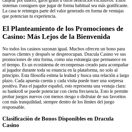
canjear por dinero, giros gratis u otros beneficios exclusivos. Estos
sistemas consiguen que jugar de forma habitual sea más gratificante.
La casa te reintegra parte del valor generado en forma de ventajas
que potencian tu experiencia.
El Planteamiento de los Promociones de
Casino: Más Lejos de la Bienvenida
No todos los casinos razonan igual. Muchos ofrecen un bono para
nuevos clientes y después se despreocupan. Dracula Casino ve sus
promociones de otra forma, como una estrategia que permanece en
el tiempo. Es un ecosistema de recompensas creado para acompañar
al jugador durante toda su estancia en la plataforma, no solo al
principio. Esta filosofía estima la lealtad y busca una relación a largo
plazo. Cada apuesta cuenta y cada visita puede traer una sorpresa
positiva. Para el jugador español, esto representa una ventaja clara:
su bankroll se puede potenciar con cierta frecuencia. Esto le permite
probar juegos nuevos con menos riesgo o disfrutar de sus favoritos
con más tranquilidad, siempre dentro de los límites del juego
responsable.
Clasificación de Bonos Disponibles en Dracula
Casino