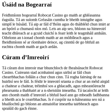
Úsáid na Bogearraí
Feidhmíonn bogearraí Robocat Casino go maith ar ghléasanna
éagsúla. Tá an suíomh Gréasáin cumtha le bheith intuigthe agus
simplí le húsáid. Tá aip ar fáil d’fhóin agus do tháibléid chun imirt ar
an bpóró a chumasú níos mó. Leis an aip seo, bhíonn na himreoirí
teacht dhíreach ar a gcuid cluichí is fearr leith le teagmháil amháin.
Oibríonn an t-ionad chomh maith ar an móibíleach agus a
fheidhmíonn sé ar ríomhaire deisce, ag cinntiú de go bhfuil an
eachtra chomh maith ar gach ardán.
Cúram d’Imreoirí
Tá cúram don imreoir mar bhunchloch de fhealsúnacht Robocat
Casino. Cuireann siad acmhainní agus uirlisí ar fáil chun
chearrbhachas folláin a chur chun cinn. Tá rogha fairsing de na
huirlisí seo le fáil. Is féidir le imreoirí srianta a chur ar an méid airgid
a chaitear a chaitear, tréimhsí sos a ghlacadh, agus mheastóireacht
phearsanta a thabhairt ar a n-sheisiúin imeartha. Tá tacaíocht ar leith
ann chomh maith d’imreoirí a bhfuil baol ann go mbeadh fadhbanna
a bheith acu le cearrbhachas. Is é cuspóir na n-háiseanna seo ná a
bhailíochtú go bhíonn an atmaisféar imeartha tairbheach agus
spraíúil do gach éinne.