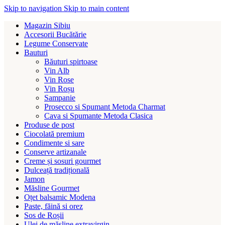
Skip to navigation
Skip to main content
Magazin Sibiu
Accesorii Bucătărie
Legume Conservate
Bauturi
Băuturi spirtoase
Vin Alb
Vin Rose
Vin Roșu
Sampanie
Prosecco si Spumant Metoda Charmat
Cava si Spumante Metoda Clasica
Produse de post
Ciocolată premium
Condimente si sare
Conserve artizanale
Creme și sosuri gourmet
Dulceață tradițională
Jamon
Măsline Gourmet
Oțet balsamic Modena
Paste, făină si orez
Sos de Roșii
Ulei de măsline extravirgin