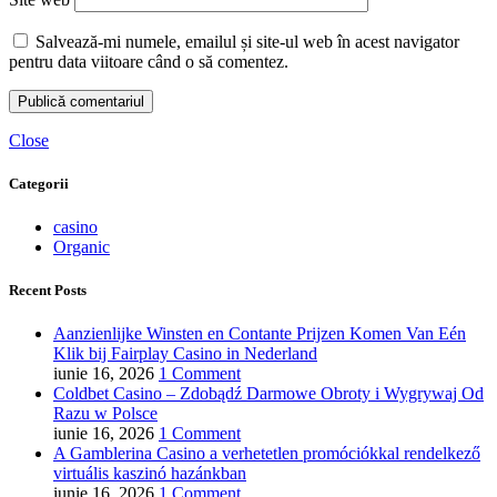
Salvează-mi numele, emailul și site-ul web în acest navigator
pentru data viitoare când o să comentez.
Close
Categorii
casino
Organic
Recent Posts
Aanzienlijke Winsten en Contante Prijzen Komen Van Eén
Klik bij Fairplay Casino in Nederland
iunie 16, 2026
1 Comment
Coldbet Casino – Zdobądź Darmowe Obroty i Wygrywaj Od
Razu w Polsce
iunie 16, 2026
1 Comment
A Gamblerina Casino a verhetetlen promóciókkal rendelkező
virtuális kaszinó hazánkban
iunie 16, 2026
1 Comment