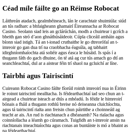
Céad míle fáilte go an Réimse Robocat
Láithreán atadach, gealmhéineach, lán le carachtair shuimiúla: siúd
an tús radharc a bhfaigheann ghamairí Éireannacha ar Robocat
Casino. Seolann siad leis an gclárúchán, modh a chuirtear i gcrích a
bheith gan stró d’aon ghnáthúsáideoir. Cúpla cliceáil amháin agus
bíonn siad istigh. Tá an t-ionad cruthaithe le go dtreorófaí an t-
imreoir go gan dua trí na craobhacha éagsúla, ag tabhairt
idirghníomhaíochta atá soliéir agus éasca le húsáid. Is spás í a
thugann fáth do gach dhuine, ón té atá ag cur tús amach go dtí an
seanchleachtaí, dul ar a aistear féin trí shaol na gcluichí ar líne.
Tairbhí agus Tairiscintí
Cuireann Robocat Casino fáilte fíorúil roimh imreoirí nua in Éirinn
le roinnt tairiscintí mealltacha. Is féidearthachtaí iad seo chun an t-
airgead a chuirtear isteach ar dtús a mhéadú. Is féidir le himreoirí
bónais a fháil a thugann rothlú breise nó deiseanna cluichíochta,
agus tá tairiscintí rialta ann freisin chun páirtithe a choinneáil ag
teacht ar ais. An rud is riachtanach a dhéanamh? Na rialacha agus
coinníollacha a léamh go cúramach. Tuigfidh an t-imreoir ansin na
riachtanais imeachtaíochta agus conas an buntáiste is mó a bhaint as
na féidearthachtaí.