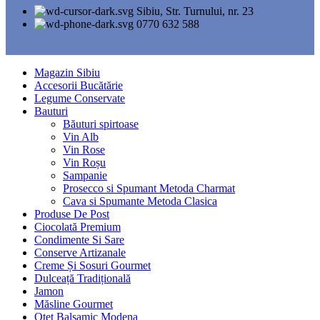
Sibiu, Str. Turnului, nr. 23
0770 632 588
Magazin Sibiu
Accesorii Bucătărie
Legume Conservate
Bauturi
Băuturi spirtoase
Vin Alb
Vin Rose
Vin Roșu
Sampanie
Prosecco si Spumant Metoda Charmat
Cava si Spumante Metoda Clasica
Produse De Post
Ciocolată Premium
Condimente Si Sare
Conserve Artizanale
Creme Și Sosuri Gourmet
Dulceață Tradițională
Jamon
Măsline Gourmet
Oțet Balsamic Modena