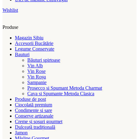
Wishlist
Produse
Magazin Sibiu
Accesorii Bucătărie
Legume Conservate
Bauturi
Băuturi spirtoase
Vin Alb
Vin Rose
Vin Roșu
Sampanie
Prosecco si Spumant Metoda Charmat
Cava si Spumante Metoda Clasica
Produse de post
Ciocolată premium
Condimente si sare
Conserve artizanale
Creme și sosuri gourmet
Dulceață tradițională
Jamon
Măsline Gourmet