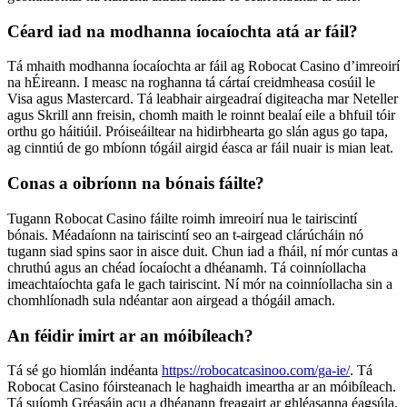
Céard iad na modhanna íocaíochta atá ar fáil?
Tá mhaith modhanna íocaíochta ar fáil ag Robocat Casino d’imreoirí
na hÉireann. I measc na roghanna tá cártaí creidmheasa cosúil le
Visa agus Mastercard. Tá leabhair airgeadraí digiteacha mar Neteller
agus Skrill ann freisin, chomh maith le roinnt bealaí eile a bhfuil tóir
orthu go háitiúil. Próiseáiltear na hidirbhearta go slán agus go tapa,
ag cinntiú de go mbíonn tógáil airgid éasca ar fáil nuair is mian leat.
Conas a oibríonn na bónais fáilte?
Tugann Robocat Casino fáilte roimh imreoirí nua le tairiscintí
bónais. Méadaíonn na tairiscintí seo an t-airgead clárúcháin nó
tugann siad spins saor in aisce duit. Chun iad a fháil, ní mór cuntas a
chruthú agus an chéad íocaíocht a dhéanamh. Tá coinníollacha
imeachtaíochta gafa le gach tairiscint. Ní mór na coinníollacha sin a
chomhlíonadh sula ndéantar aon airgead a thógáil amach.
An féidir imirt ar an móibíleach?
Tá sé go hiomlán indéanta
https://robocatcasinoo.com/ga-ie/
. Tá
Robocat Casino fóirsteanach le haghaidh imeartha ar an móibíleach.
Tá suíomh Gréasáin acu a dhéanann freagairt ar ghléasanna éagsúla,