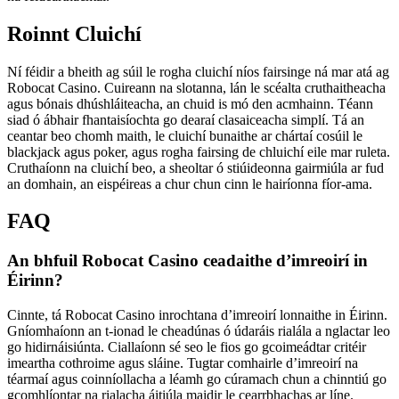
Roinnt Cluichí
Ní féidir a bheith ag súil le rogha cluichí níos fairsinge ná mar atá ag
Robocat Casino. Cuireann na slotanna, lán le scéalta cruthaitheacha
agus bónais dhúshláiteacha, an chuid is mó den acmhainn. Téann
siad ó ábhair fhantaisíochta go dearaí clasaiceacha simplí. Tá an
ceantar beo chomh maith, le cluichí bunaithe ar chártaí cosúil le
blackjack agus poker, agus rogha fairsing de chluichí eile mar ruleta.
Cruthaíonn na cluichí beo, a sheoltar ó stiúideonna gairmiúla ar fud
an domhain, an eispéireas a chur chun cinn le hairíonna fíor-ama.
FAQ
An bhfuil Robocat Casino ceadaithe d’imreoirí in
Éirinn?
Cinnte, tá Robocat Casino inrochtana d’imreoirí lonnaithe in Éirinn.
Gníomhaíonn an t-ionad le cheadúnas ó údaráis rialála a nglactar leo
go hidirnáisiúnta. Ciallaíonn sé seo le fios go gcoimeádtar critéir
imeartha cothroime agus sláine. Tugtar comhairle d’imreoirí na
téarmaí agus coinníollacha a léamh go cúramach chun a chinntiú go
gcomhlíontar na rialacha áitiúla maidir le cearrbhachas ar líne.