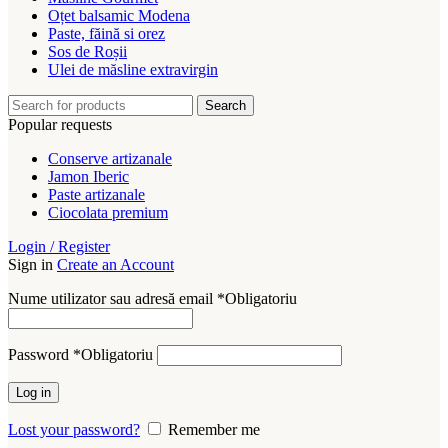
Oțet balsamic Modena
Paste, făină si orez
Sos de Roșii
Ulei de măsline extravirgin
Search
Popular requests
Conserve artizanale
Jamon Iberic
Paste artizanale
Ciocolata premium
Login / Register
Sign in
Create an Account
Nume utilizator sau adresă email
*
Obligatoriu
Password
*
Obligatoriu
Log in
Lost your password?
Remember me