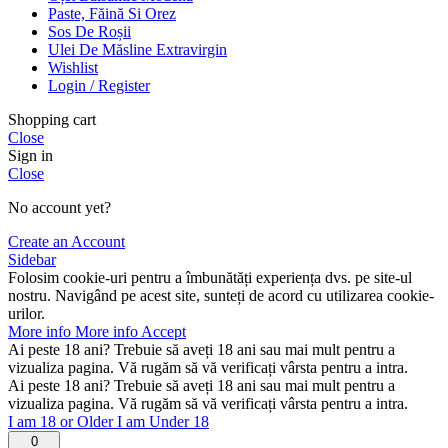
Paste, Făină Si Orez
Sos De Roșii
Ulei De Măsline Extravirgin
Wishlist
Login / Register
Shopping cart
Close
Sign in
Close
No account yet?
Create an Account
Sidebar
Folosim cookie-uri pentru a îmbunătăți experiența dvs. pe site-ul
nostru. Navigând pe acest site, sunteți de acord cu utilizarea cookie-
urilor.
More info
More info
Accept
Ai peste 18 ani? Trebuie să aveți 18 ani sau mai mult pentru a
vizualiza pagina. Vă rugăm să vă verificați vârsta pentru a intra.
Ai peste 18 ani? Trebuie să aveți 18 ani sau mai mult pentru a
vizualiza pagina. Vă rugăm să vă verificați vârsta pentru a intra.
I am 18 or Older
I am Under 18
0