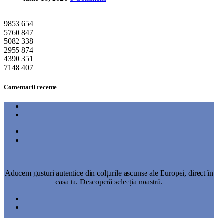
9853
654
5760
847
5082
338
2955
874
4390
351
7148
407
Comentarii recente
Aducem gusturi autentice din colțurile ascunse ale Europei, direct în
casa ta. Descoperă selecția noastră.