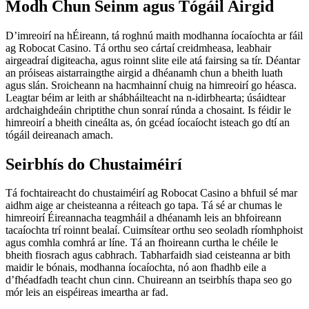
Modh Chun Seinm agus Tógáil Airgid
D’imreoirí na hÉireann, tá roghnú maith modhanna íocaíochta ar fáil
ag Robocat Casino. Tá orthu seo cártaí creidmheasa, leabhair
airgeadraí digiteacha, agus roinnt slite eile atá fairsing sa tír. Déantar
an próiseas aistarraingthe airgid a dhéanamh chun a bheith luath
agus slán. Sroicheann na hacmhainní chuig na himreoirí go héasca.
Leagtar béim ar leith ar shábháilteacht na n-idirbhearta; úsáidtear
ardchaighdeáin chriptithe chun sonraí rúnda a chosaint. Is féidir le
himreoirí a bheith cineálta as, ón gcéad íocaíocht isteach go dtí an
tógáil deireanach amach.
Seirbhís do Chustaiméirí
Tá fochtaireacht do chustaiméirí ag Robocat Casino a bhfuil sé mar
aidhm aige ar cheisteanna a réiteach go tapa. Tá sé ar chumas le
himreoirí Éireannacha teagmháil a dhéanamh leis an bhfoireann
tacaíochta trí roinnt bealaí. Cuimsítear orthu seo seoladh ríomhphoist
agus comhla comhrá ar líne. Tá an fhoireann curtha le chéile le
bheith fiosrach agus cabhrach. Tabharfaidh siad ceisteanna ar bith
maidir le bónais, modhanna íocaíochta, nó aon fhadhb eile a
d’fhéadfadh teacht chun cinn. Chuireann an tseirbhís thapa seo go
mór leis an eispéireas imeartha ar fad.