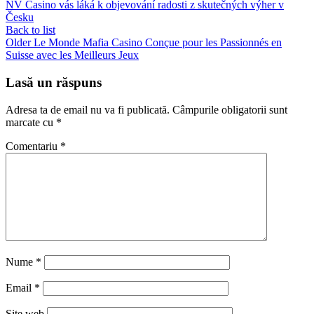
NV Casino vás láká k objevování radosti z skutečných výher v
Česku
Back to list
Older
Le Monde Mafia Casino Conçue pour les Passionnés en
Suisse avec les Meilleurs Jeux
Lasă un răspuns
Adresa ta de email nu va fi publicată.
Câmpurile obligatorii sunt
marcate cu
*
Comentariu
*
Nume
*
Email
*
Site web