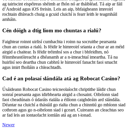
ag tairiscint eispéireas shéimh ar fhón nó ar tháibléad. Tá aip ar fáil
d’Android agus iOS freisin. Leis an aip, bhfaigheann imreoirí
rochtain dhíreach chuig a gcuid cluichí is fearr leith le teagmháil
amháin.
Cén dóigh a dtig liom mo chuntas a rialú?
Faightear roinnt uirlisí cumhachta i roinn na socruithe pearsanta
chun an cuntas a rialú. Is féidir le himreoirí srianta a chur ar an méid
airgid a chaitear. Is féidir tréimhsí sos a chur i bhfeidhm, nó
féinmheastóireacht a dhéanamh ar a n-imeachtaí imeartha. Tá na
huirlisí seo deartha chun cabhrú le himreoirí fanacht faoi smacht
agus imirt fholláin a chleachtadh.
Cad é an polasaí slándála atá ag Robocat Casino?
Úsáideann Robocat Casino teicneolaíocht chriptithe láidir chun
sonraí pearsanta agus idirbhearta airgid a chosaint. Oibríonn siad
faoi cheadúnais ó údaráis rialála a éilíonn caighdeáin ard slándála.
Déantar na cluichí a thástáil go rialta chun a chinntiú go mbíonn siad
cothrom agus go n-oibríonn siad i gceart. Cuireann an cleachtas seo
ar fad leis an iontaofacht iomlán atá ag an t-ionad.
Newer