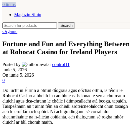
0
items
Magazin Sibiu
Search
Organic
Fortune and Fun and Everything Between
at Robocat Casino for Ireland Players
Posted by
control11
iunie 5, 2026
On iunie 5, 2026
0
Do lucht in Éirinn a bhfuil díograis agus dóchas orthu, is féidir le
Robocat Casino a bheith ina aoibhneas. Is ionad é seo a chuireann
cluichí agus dea-chrann le chéile i dtimpeallacht atá beoga, tapaidh.
Taispeánann an t-ainm féin an chiall: ardteicneolaíocht chun tosaigh
ach le croí lárnach spóirt. Ní ach go dtugann sé corraíl do
sheanmhainte na n-áiteán coitianta, ach thairgeann sé rogha mhór
cluichí ar fáil chomh maith.