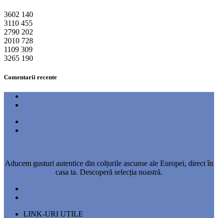
3602
140
3110
455
2790
202
2010
728
1109
309
3265
190
Comentarii recente
Aducem gusturi autentice din colțurile ascunse ale Europei, direct în
casa ta. Descoperă selecția noastră.
LINK-URI UTILE