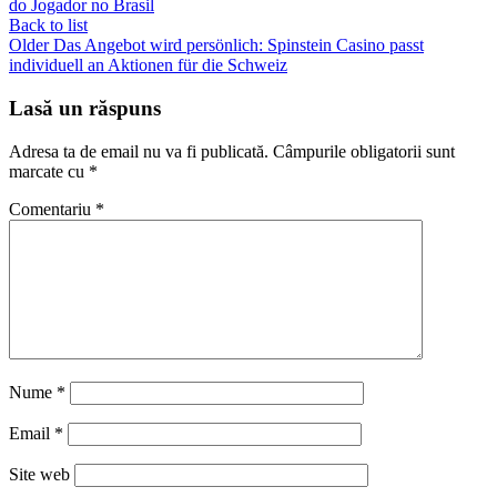
do Jogador no Brasil
Back to list
Older
Das Angebot wird persönlich: Spinstein Casino passt
individuell an Aktionen für die Schweiz
Lasă un răspuns
Adresa ta de email nu va fi publicată.
Câmpurile obligatorii sunt
marcate cu
*
Comentariu
*
Nume
*
Email
*
Site web