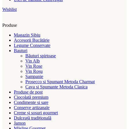
Wishlist
Produse
Magazin Sibiu
Accesorii Bucătărie
Legume Conservate
Bauturi
Băuturi spirtoase
Vin Alb
Vin Rose
Vin Roșu
Sampanie
Prosecco si Spumant Metoda Charmat
Cava si Spumante Metoda Clasica
Produse de post
Ciocolată premium
Condimente si sare
Conserve artizanale
Creme și sosuri gourmet
Dulceață tradițională
Jamon
Măsline Gourmet