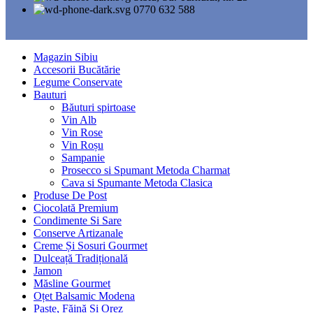
0770 632 588
Magazin Sibiu
Accesorii Bucătărie
Legume Conservate
Bauturi
Băuturi spirtoase
Vin Alb
Vin Rose
Vin Roșu
Sampanie
Prosecco si Spumant Metoda Charmat
Cava si Spumante Metoda Clasica
Produse De Post
Ciocolată Premium
Condimente Si Sare
Conserve Artizanale
Creme Și Sosuri Gourmet
Dulceață Tradițională
Jamon
Măsline Gourmet
Oțet Balsamic Modena
Paste, Făină Si Orez