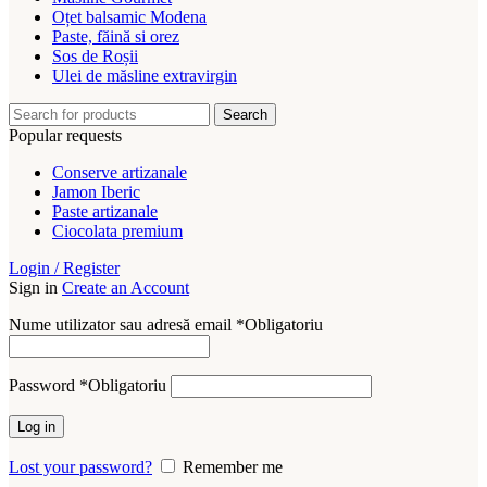
Oțet balsamic Modena
Paste, făină si orez
Sos de Roșii
Ulei de măsline extravirgin
Search
Popular requests
Conserve artizanale
Jamon Iberic
Paste artizanale
Ciocolata premium
Login / Register
Sign in
Create an Account
Nume utilizator sau adresă email
*
Obligatoriu
Password
*
Obligatoriu
Log in
Lost your password?
Remember me