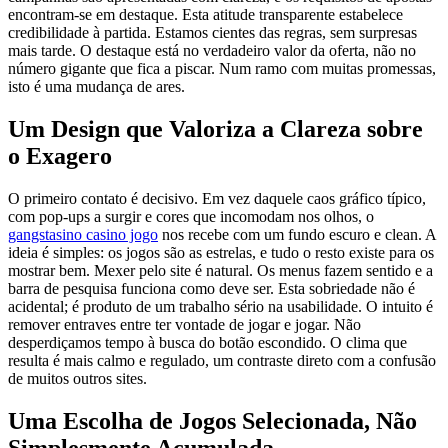
encontram-se em destaque. Esta atitude transparente estabelece
credibilidade à partida. Estamos cientes das regras, sem surpresas
mais tarde. O destaque está no verdadeiro valor da oferta, não no
número gigante que fica a piscar. Num ramo com muitas promessas,
isto é uma mudança de ares.
Um Design que Valoriza a Clareza sobre
o Exagero
O primeiro contato é decisivo. Em vez daquele caos gráfico típico,
com pop-ups a surgir e cores que incomodam nos olhos, o
gangstasino casino jogo
nos recebe com um fundo escuro e clean. A
ideia é simples: os jogos são as estrelas, e tudo o resto existe para os
mostrar bem. Mexer pelo site é natural. Os menus fazem sentido e a
barra de pesquisa funciona como deve ser. Esta sobriedade não é
acidental; é produto de um trabalho sério na usabilidade. O intuito é
remover entraves entre ter vontade de jogar e jogar. Não
desperdiçamos tempo à busca do botão escondido. O clima que
resulta é mais calmo e regulado, um contraste direto com a confusão
de muitos outros sites.
Uma Escolha de Jogos Selecionada, Não
Simplesmente Acumulada