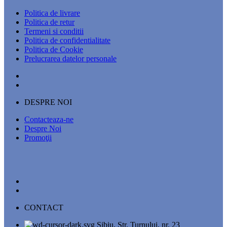
Politica de livrare
Politica de retur
Termeni si conditii
Politica de confidentialitate
Politica de Cookie
Prelucrarea datelor personale
DESPRE NOI
Contacteaza-ne
Despre Noi
Promoţii
CONTACT
Sibiu, Str. Turnului, nr. 23