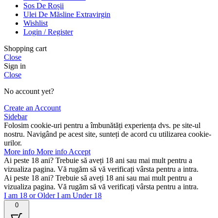
Sos De Roșii
Ulei De Măsline Extravirgin
Wishlist
Login / Register
Shopping cart
Close
Sign in
Close
No account yet?
Create an Account
Sidebar
Folosim cookie-uri pentru a îmbunătăți experiența dvs. pe site-ul
nostru. Navigând pe acest site, sunteți de acord cu utilizarea cookie-
urilor.
More info
More info
Accept
Ai peste 18 ani? Trebuie să aveți 18 ani sau mai mult pentru a
vizualiza pagina. Vă rugăm să vă verificați vârsta pentru a intra.
Ai peste 18 ani? Trebuie să aveți 18 ani sau mai mult pentru a
vizualiza pagina. Vă rugăm să vă verificați vârsta pentru a intra.
I am 18 or Older
I am Under 18
0