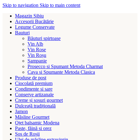
Skip to navigation
Skip to main content
Magazin Sibiu
Accesorii Bucătărie
Legume Conservate
Bauturi
Băuturi spirtoase
Vin Alb
Vin Rose
Vin Roșu
Sampanie
Prosecco si Spumant Metoda Charmat
Cava si Spumante Metoda Clasica
Produse de post
Ciocolată premium
Condimente si sare
Conserve artizanale
Creme și sosuri gourmet
Dulceață tradițională
Jamon
Măsline Gourmet
Oțet balsamic Modena
Paste, făină si orez
Sos de Roșii
Ulei de măsline extravirgin