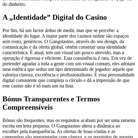
do dinheiro.
A „Identidade” Digital do Casino
Por fim, há um factor árduo de medir, mas que se percebe: a
identidade do lugar. A maior parte dos casinos online são espaços
sem rosto, genéricos. O Gangstasino, através do seu design, da
comunicação e da oferta global, obtém construir uma identidade
característica. É atual, tem um visual um pouco atrevido, mas a
operação é rigorosa e eficiente. Esta consistência é rara. Em vez de
pretender agradar a toda a gente com um visual comum, eles adotam
uma estética que seduz um tipo determinado de jogador: aquele que
valoriza clareza, excelência e profissionalismo. É essa personalidade
digital consistente que completa o círculo e dá a impressão de que
este casino não é só mais um na lista.
Bónus Transparentes e Termos
Compreensíveis
Bónus são frequentes, mas os requisitos acabam por ser uma ratoeira
escrita em letra pequena. O Gangstasino altera a dinâmica ao
escolher pela transparência. As ofertas de boas-vindas e as
campanhas são apresentadas com clareza, e os requisitos de apostas