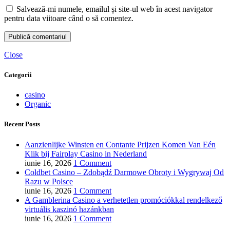
Salvează-mi numele, emailul și site-ul web în acest navigator
pentru data viitoare când o să comentez.
Close
Categorii
casino
Organic
Recent Posts
Aanzienlijke Winsten en Contante Prijzen Komen Van Eén
Klik bij Fairplay Casino in Nederland
iunie 16, 2026
1 Comment
Coldbet Casino – Zdobądź Darmowe Obroty i Wygrywaj Od
Razu w Polsce
iunie 16, 2026
1 Comment
A Gamblerina Casino a verhetetlen promóciókkal rendelkező
virtuális kaszinó hazánkban
iunie 16, 2026
1 Comment