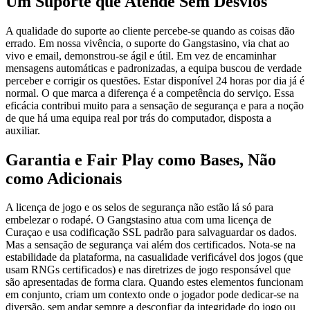
Um Suporte que Atende Sem Desvios
A qualidade do suporte ao cliente percebe-se quando as coisas dão
errado. Em nossa vivência, o suporte do Gangstasino, via chat ao
vivo e email, demonstrou-se ágil e útil. Em vez de encaminhar
mensagens automáticas e padronizadas, a equipa buscou de verdade
perceber e corrigir os questões. Estar disponível 24 horas por dia já é
normal. O que marca a diferença é a competência do serviço. Essa
eficácia contribui muito para a sensação de segurança e para a noção
de que há uma equipa real por trás do computador, disposta a
auxiliar.
Garantia e Fair Play como Bases, Não
como Adicionais
A licença de jogo e os selos de segurança não estão lá só para
embelezar o rodapé. O Gangstasino atua com uma licença de
Curaçao e usa codificação SSL padrão para salvaguardar os dados.
Mas a sensação de segurança vai além dos certificados. Nota-se na
estabilidade da plataforma, na casualidade verificável dos jogos (que
usam RNGs certificados) e nas diretrizes de jogo responsável que
são apresentadas de forma clara. Quando estes elementos funcionam
em conjunto, criam um contexto onde o jogador pode dedicar-se na
diversão, sem andar sempre a desconfiar da integridade do jogo ou