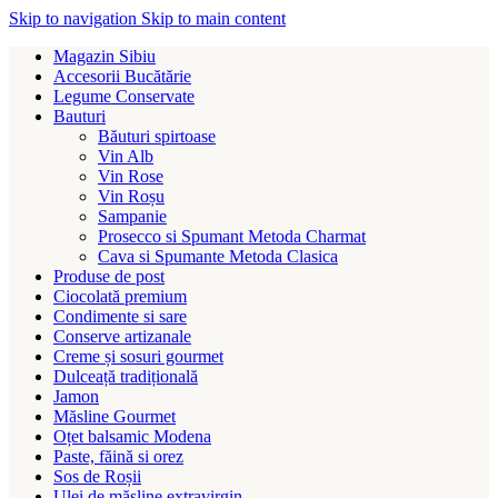
Skip to navigation
Skip to main content
Magazin Sibiu
Accesorii Bucătărie
Legume Conservate
Bauturi
Băuturi spirtoase
Vin Alb
Vin Rose
Vin Roșu
Sampanie
Prosecco si Spumant Metoda Charmat
Cava si Spumante Metoda Clasica
Produse de post
Ciocolată premium
Condimente si sare
Conserve artizanale
Creme și sosuri gourmet
Dulceață tradițională
Jamon
Măsline Gourmet
Oțet balsamic Modena
Paste, făină si orez
Sos de Roșii
Ulei de măsline extravirgin