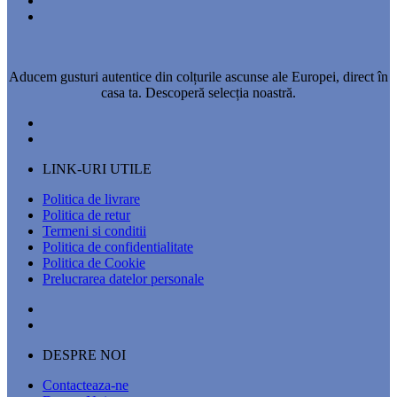
Aducem gusturi autentice din colțurile ascunse ale Europei, direct în
casa ta. Descoperă selecția noastră.
LINK-URI UTILE
Politica de livrare
Politica de retur
Termeni si conditii
Politica de confidentialitate
Politica de Cookie
Prelucrarea datelor personale
DESPRE NOI
Contacteaza-ne