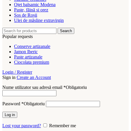
Oțet balsamic Modena
Paste, făină si orez
Sos de Roșii
Ulei de măsline extravirgin
Search
Popular requests
Conserve artizanale
Jamon Iberic
Paste artizanale
Ciocolata premium
Login / Register
Sign in
Create an Account
Nume utilizator sau adresă email
*
Obligatoriu
Password
*
Obligatoriu
Log in
Lost your password?
Remember me