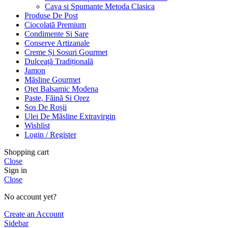
Cava si Spumante Metoda Clasica
Produse De Post
Ciocolată Premium
Condimente Si Sare
Conserve Artizanale
Creme Și Sosuri Gourmet
Dulceață Tradițională
Jamon
Măsline Gourmet
Oțet Balsamic Modena
Paste, Făină Si Orez
Sos De Roșii
Ulei De Măsline Extravirgin
Wishlist
Login / Register
Shopping cart
Close
Sign in
Close
No account yet?
Create an Account
Sidebar