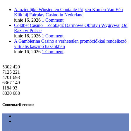
Aanzienlijke Winsten en Contante Prijzen Komen Van Eén
Klik bij Fairplay Casino in Nederland
iunie 16, 2026
1 Comment
Coldbet Casino – Zdobądź Darmowe Obroty i Wygrywaj Od
Razu w Polsce
iunie 16, 2026
1 Comment
A Gamblerina Casino a verhetetlen promóciókkal rendelkező
virtuális kaszinó hazánkban
iunie 16, 2026
1 Comment
5302
420
7125
221
4701
693
6367
149
1184
93
8330
688
Comentarii recente