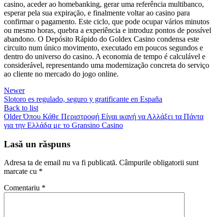
casino, aceder ao homebanking, gerar uma referência multibanco,
esperar pela sua expiração, e finalmente voltar ao casino para
confirmar o pagamento. Este ciclo, que pode ocupar vários minutos
ou mesmo horas, quebra a experiência e introduz pontos de possível
abandono. O Depósito Rápido do Goldex Casino condensa este
circuito num único movimento, executado em poucos segundos e
dentro do universo do casino. A economia de tempo é calculável e
considerável, representando uma modernização concreta do serviço
ao cliente no mercado do jogo online.
Newer
Slotoro es regulado, seguro y gratificante en España
Back to list
Older
Όπου Κάθε Περιστροφή Είναι ικανή να Αλλάξει τα Πάντα
για την Ελλάδα με το Gransino Casino
Lasă un răspuns
Adresa ta de email nu va fi publicată.
Câmpurile obligatorii sunt
marcate cu
*
Comentariu
*