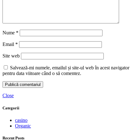
Nume
*
Email
*
Site web
Salvează-mi numele, emailul și site-ul web în acest navigator
pentru data viitoare când o să comentez.
Close
Categorii
casino
Organic
Recent Posts