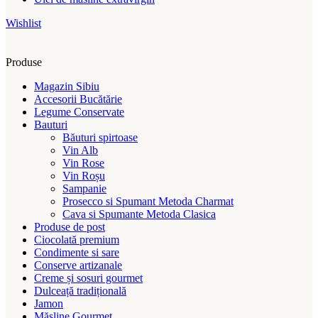
Wishlist
Produse
Magazin Sibiu
Accesorii Bucătărie
Legume Conservate
Bauturi
Băuturi spirtoase
Vin Alb
Vin Rose
Vin Roșu
Sampanie
Prosecco si Spumant Metoda Charmat
Cava si Spumante Metoda Clasica
Produse de post
Ciocolată premium
Condimente si sare
Conserve artizanale
Creme și sosuri gourmet
Dulceață tradițională
Jamon
Măsline Gourmet