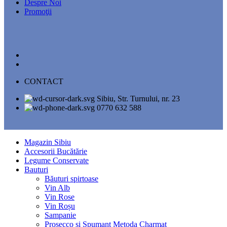
Despre Noi
Promoţii
CONTACT
Sibiu, Str. Turnului, nr. 23
0770 632 588
Magazin Sibiu
Accesorii Bucătărie
Legume Conservate
Bauturi
Băuturi spirtoase
Vin Alb
Vin Rose
Vin Roșu
Sampanie
Prosecco si Spumant Metoda Charmat