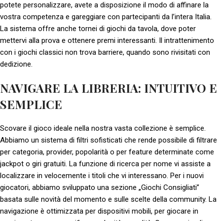
potete personalizzare, avete a disposizione il modo di affinare la
vostra competenza e gareggiare con partecipanti da l’intera Italia.
La sistema offre anche tornei di giochi da tavola, dove poter
mettervi alla prova e ottenere premi interessanti. Il intrattenimento
con i giochi classici non trova barriere, quando sono rivisitati con
dedizione.
NAVIGARE LA LIBRERIA: INTUITIVO E
SEMPLICE
Scovare il gioco ideale nella nostra vasta collezione è semplice.
Abbiamo un sistema di filtri sofisticati che rende possibile di filtrare
per categoria, provider, popolarità o per feature determinate come
jackpot o giri gratuiti. La funzione di ricerca per nome vi assiste a
localizzare in velocemente i titoli che vi interessano. Per i nuovi
giocatori, abbiamo sviluppato una sezione „Giochi Consigliati”
basata sulle novità del momento e sulle scelte della community. La
navigazione è ottimizzata per dispositivi mobili, per giocare in