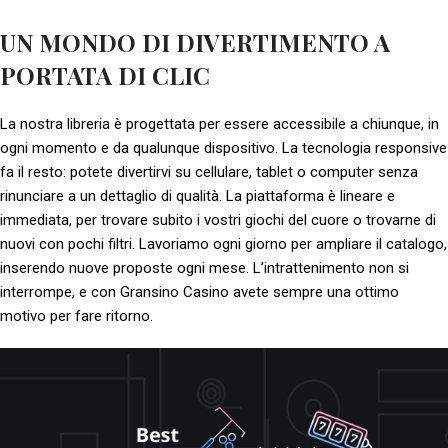
UN MONDO DI DIVERTIMENTO A
PORTATA DI CLIC
La nostra libreria è progettata per essere accessibile a chiunque, in
ogni momento e da qualunque dispositivo. La tecnologia responsive
fa il resto: potete divertirvi su cellulare, tablet o computer senza
rinunciare a un dettaglio di qualità. La piattaforma è lineare e
immediata, per trovare subito i vostri giochi del cuore o trovarne di
nuovi con pochi filtri. Lavoriamo ogni giorno per ampliare il catalogo,
inserendo nuove proposte ogni mese. L’intrattenimento non si
interrompe, e con Gransino Casino avete sempre una ottimo
motivo per fare ritorno.