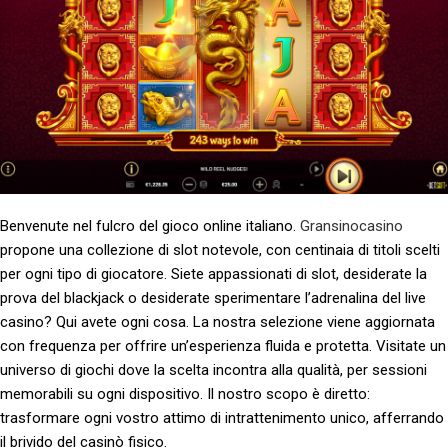
Benvenute nel fulcro del gioco online italiano.
Gransinocasino
propone una collezione di slot notevole, con centinaia di titoli scelti
per ogni tipo di giocatore. Siete appassionati di slot, desiderate la
prova del blackjack o desiderate sperimentare l’adrenalina del live
casino? Qui avete ogni cosa. La nostra selezione viene aggiornata
con frequenza per offrire un’esperienza fluida e protetta. Visitate un
universo di giochi dove la scelta incontra alla qualità, per sessioni
memorabili su ogni dispositivo. Il nostro scopo è diretto:
trasformare ogni vostro attimo di intrattenimento unico, afferrando
il brivido del casinò fisico.