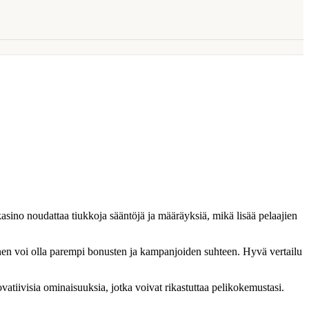
ä kasino noudattaa tiukkoja sääntöjä ja määräyksiä, mikä lisää pelaajien
inen voi olla parempi bonusten ja kampanjoiden suhteen. Hyvä vertailu
novatiivisia ominaisuuksia, jotka voivat rikastuttaa pelikokemustasi.