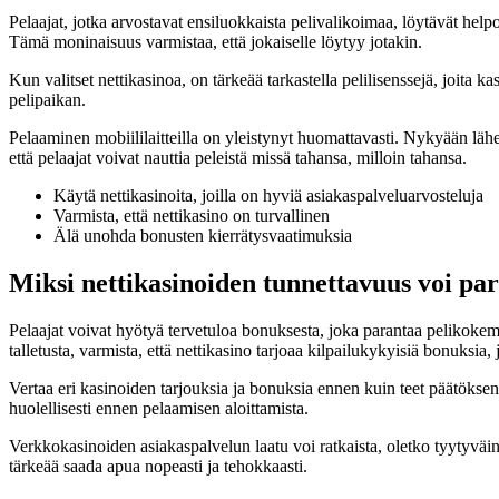
Pelaajat, jotka arvostavat ensiluokkaista pelivalikoimaa, löytävät helpo
Tämä moninaisuus varmistaa, että jokaiselle löytyy jotakin.
Kun valitset nettikasinoa, on tärkeää tarkastella pelilisenssejä, joita ka
pelipaikan.
Pelaaminen mobiililaitteilla on yleistynyt huomattavasti. Nykyään lähes 
että pelaajat voivat nauttia peleistä missä tahansa, milloin tahansa.
Käytä nettikasinoita, joilla on hyviä asiakaspalveluarvosteluja
Varmista, että nettikasino on turvallinen
Älä unohda bonusten kierrätysvaatimuksia
Miksi nettikasinoiden tunnettavuus voi pa
Pelaajat voivat hyötyä tervetuloa bonuksesta, joka parantaa pelikokem
talletusta, varmista, että nettikasino tarjoaa kilpailukykyisiä bonuksia,
Vertaa eri kasinoiden tarjouksia ja bonuksia ennen kuin teet päätöksen
huolellisesti ennen pelaamisen aloittamista.
Verkkokasinoiden asiakaspalvelun laatu voi ratkaista, oletko tyytyväi
tärkeää saada apua nopeasti ja tehokkaasti.