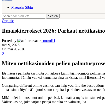
Magazin Sibiu
Search
Organic
Ilmaiskierrokset 2026: Parhaat nettikasino
Posted by
control11
mai 9, 2026
On mai 9, 2026
0
Miten nettikasinoiden pelien palautusprose
Etsittäessä parhaita kasinoita on tärkeää kiinnittää huomiota pelilisenss
luottamusta. Tämän vuoksi kannattaa aina tarkistaa, millä lisenssillä va
Comparing different online casinos can help you find the best option
auttaa sinua löytämään juuri sinun tarpeitasi parhaiten vastaavan netti
Mikäli olet kiinnostunut online peleistä, kannattaa myös tutustua eri pel
Valitse kasino, joka tarjoaa pelejä monilta eri valmistajilta.