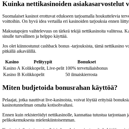
Kuinka nettikasinoiden asiakasarvostelut 
Suomalaiset kasinot erottuvat edukseen tarjoamalla houkuttelevia terv
voittoihin. On hyvä idea vertailla eri kasinoiden tarjouksia ennen liittym
Maksutapojen vaihtelevuus on tärkeä tekijä nettikasinoita valitessa. K
sinulle turvallinen ja helppo käyttää.
Jos olet kiinnostunut cashback bonus -tarjouksista, tämä nettikasino v
pitkällä aikavälillä.
Kasino
Pelityypit
Bonukset
Kasino A
Kolikkopelit, Live-pelit
100% tervetuliaisbonus
Kasino B
Kolikkopelit
50 ilmaiskierrosta
Miten budjetoida bonusrahan käyttöä?
Pelaajat, jotka nauttivat live-kasinoista, voivat löytää erityisiä bonuk
kasinotunnelman omalta kotisohvaltasi.
Ennen kuin rekisteröidyt nettikasinolle, kannattaa tutustua tarjontaan ja
pelikokemuksesta mielenkiintoisemman.