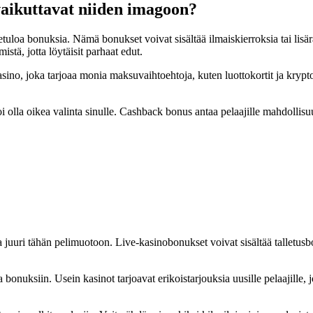
vaikuttavat niiden imagoon?
etuloa bonuksia. Nämä bonukset voivat sisältää ilmaiskierroksia tai lis
istä, jotta löytäisit parhaat edut.
asino, joka tarjoaa monia maksuvaihtoehtoja, kuten luottokortit ja krypt
oi olla oikea valinta sinulle. Cashback bonus antaa pelaajille mahdollis
sia juuri tähän pelimuotoon. Live-kasinobonukset voivat sisältää talletusb
 bonuksiin. Usein kasinot tarjoavat erikoistarjouksia uusille pelaajille, j