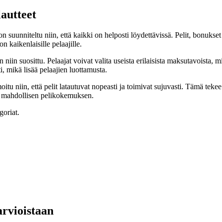
autteet
n suunniteltu niin, että kaikki on helposti löydettävissä. Pelit, bonuk
 kaikenlaisille pelaajille.
n suosittu. Pelaajat voivat valita useista erilaisista maksutavoista, mi
i, mikä lisää pelaajien luottamusta.
 niin, että pelit latautuvat nopeasti ja toimivat sujuvasti. Tämä tekee 
an mahdollisen pelikokemuksen.
goriat.
arvioistaan