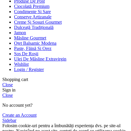
Produse De Post
Ciocolată Premium
Condimente Si Sare
Conserve Artizanale
Creme Și Sosuri Gourmet
Dulceață Tradițională
Jamon
Măsline Gourmet
Oțet Balsamic Modena
Paste, Făină Si Orez
Sos De Roșii
Ulei De Măsline Extravirgin
Wishlist
Login / Register
Shopping cart
Close
Sign in
Close
No account yet?
Create an Account
Sidebar
Folosim cookie-uri pentru a îmbunătăți experiența dvs. pe site-ul
nostru. Navigând pe acest site, sunteți de acord cu utilizarea cookie-