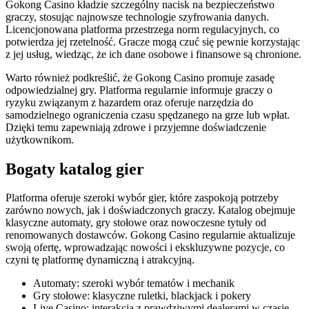
Gokong Casino kładzie szczególny nacisk na bezpieczeństwo
graczy, stosując najnowsze technologie szyfrowania danych.
Licencjonowana platforma przestrzega norm regulacyjnych, co
potwierdza jej rzetelność. Gracze mogą czuć się pewnie korzystając
z jej usług, wiedząc, że ich dane osobowe i finansowe są chronione.
Warto również podkreślić, że Gokong Casino promuje zasadę
odpowiedzialnej gry. Platforma regularnie informuje graczy o
ryzyku związanym z hazardem oraz oferuje narzędzia do
samodzielnego ograniczenia czasu spędzanego na grze lub wpłat.
Dzięki temu zapewniają zdrowe i przyjemne doświadczenie
użytkownikom.
Bogaty katalog gier
Platforma oferuje szeroki wybór gier, które zaspokoją potrzeby
zarówno nowych, jak i doświadczonych graczy. Katalog obejmuje
klasyczne automaty, gry stołowe oraz nowoczesne tytuły od
renomowanych dostawców. Gokong Casino regularnie aktualizuje
swoją ofertę, wprowadzając nowości i ekskluzywne pozycje, co
czyni tę platformę dynamiczną i atrakcyjną.
Automaty: szeroki wybór tematów i mechanik
Gry stołowe: klasyczne ruletki, blackjack i pokery
Live Casino: interakcja z prawdziwymi dealerami w czasie