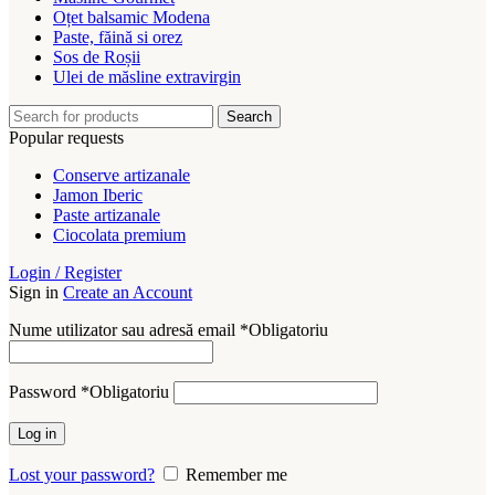
Oțet balsamic Modena
Paste, făină si orez
Sos de Roșii
Ulei de măsline extravirgin
Search
Popular requests
Conserve artizanale
Jamon Iberic
Paste artizanale
Ciocolata premium
Login / Register
Sign in
Create an Account
Nume utilizator sau adresă email
*
Obligatoriu
Password
*
Obligatoriu
Log in
Lost your password?
Remember me