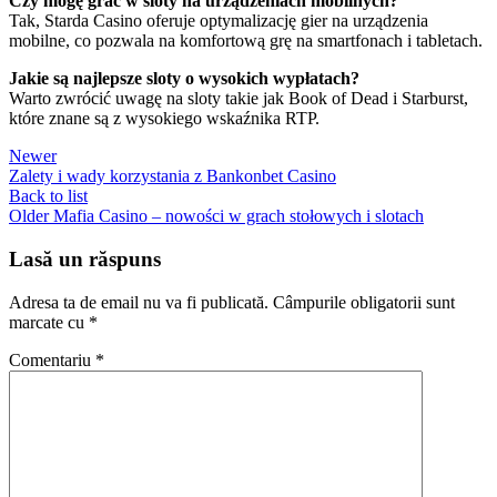
Czy mogę grać w sloty na urządzeniach mobilnych?
Tak, Starda Casino oferuje optymalizację gier na urządzenia
mobilne, co pozwala na komfortową grę na smartfonach i tabletach.
Jakie są najlepsze sloty o wysokich wypłatach?
Warto zwrócić uwagę na sloty takie jak Book of Dead i Starburst,
które znane są z wysokiego wskaźnika RTP.
Newer
Zalety i wady korzystania z Bankonbet Casino
Back to list
Older
Mafia Casino – nowości w grach stołowych i slotach
Lasă un răspuns
Adresa ta de email nu va fi publicată.
Câmpurile obligatorii sunt
marcate cu
*
Comentariu
*