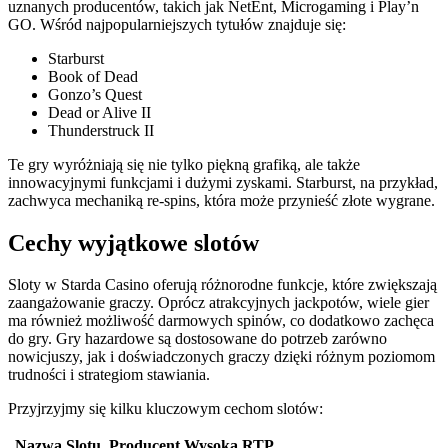
uznanych producentów, takich jak NetEnt, Microgaming i Play’n
GO. Wśród najpopularniejszych tytułów znajduje się:
Starburst
Book of Dead
Gonzo’s Quest
Dead or Alive II
Thunderstruck II
Te gry wyróżniają się nie tylko piękną grafiką, ale także
innowacyjnymi funkcjami i dużymi zyskami. Starburst, na przykład,
zachwyca mechaniką re-spins, która może przynieść złote wygrane.
Cechy wyjątkowe slotów
Sloty w Starda Casino oferują różnorodne funkcje, które zwiększają
zaangażowanie graczy. Oprócz atrakcyjnych jackpotów, wiele gier
ma również możliwość darmowych spinów, co dodatkowo zachęca
do gry. Gry hazardowe są dostosowane do potrzeb zarówno
nowicjuszy, jak i doświadczonych graczy dzięki różnym poziomom
trudności i strategiom stawiania.
Przyjrzyjmy się kilku kluczowym cechom slotów:
Nazwa Slotu
Producent
Wysoka RTP