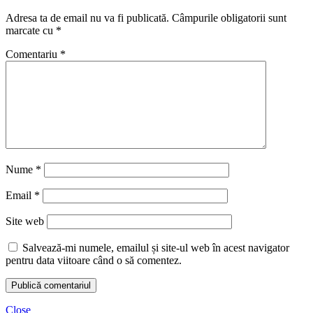
Adresa ta de email nu va fi publicată.
Câmpurile obligatorii sunt
marcate cu
*
Comentariu
*
Nume
*
Email
*
Site web
Salvează-mi numele, emailul și site-ul web în acest navigator
pentru data viitoare când o să comentez.
Close