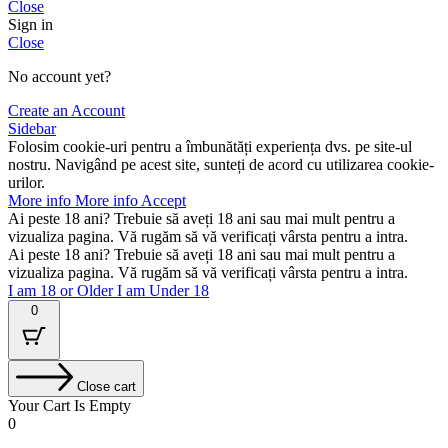
Close
Sign in
Close
No account yet?
Create an Account
Sidebar
Folosim cookie-uri pentru a îmbunătăți experiența dvs. pe site-ul
nostru. Navigând pe acest site, sunteți de acord cu utilizarea cookie-
urilor.
More info
More info
Accept
Ai peste 18 ani? Trebuie să aveți 18 ani sau mai mult pentru a
vizualiza pagina. Vă rugăm să vă verificați vârsta pentru a intra.
Ai peste 18 ani? Trebuie să aveți 18 ani sau mai mult pentru a
vizualiza pagina. Vă rugăm să vă verificați vârsta pentru a intra.
I am 18 or Older
I am Under 18
0
Close cart
Your Cart Is Empty
0