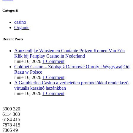
Categorii
casino
Organic
Recent Posts
Aanzienlijke Winsten en Contante Prijzen Komen Van Eén
Klik bij Fairplay Casino in Nederland
iunie 16, 2026
1 Comment
Coldbet Casino – Zdobądź Darmowe Obroty i Wygrywaj Od
Razu w Polsce
iunie 16, 2026
1 Comment
A Gamblerina Casino a verhetetlen promóciókkal rendelkező
virtuális kaszinó hazánkban
iunie 16, 2026
1 Comment
3900
320
6114
303
6184
415
7878
415
7305
49