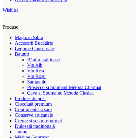
Wishlist
Produse
Magazin Sibiu
Accesorii Bucătărie
Legume Conservate
Bauturi
Băuturi spirtoase
Vin Alb
Vin Rose
Vin Roșu
Sampanie
Prosecco si Spumant Metoda Charmat
Cava si Spumante Metoda Clasica
Produse de post
Ciocolată premium
Condimente si sare
Conserve artizanale
Creme și sosuri gourmet
Dulceață tradițională
Jamon
Măsline Gourmet