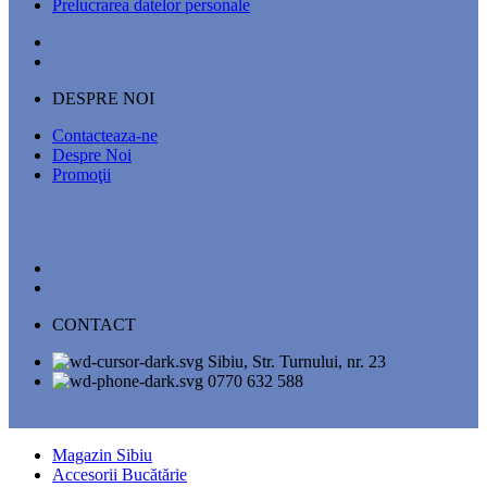
Prelucrarea datelor personale
DESPRE NOI
Contacteaza-ne
Despre Noi
Promoţii
CONTACT
Sibiu, Str. Turnului, nr. 23
0770 632 588
Magazin Sibiu
Accesorii Bucătărie