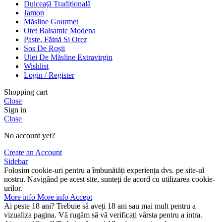
Dulceață Tradițională
Jamon
Măsline Gourmet
Oțet Balsamic Modena
Paste, Făină Si Orez
Sos De Roșii
Ulei De Măsline Extravirgin
Wishlist
Login / Register
Shopping cart
Close
Sign in
Close
No account yet?
Create an Account
Sidebar
Folosim cookie-uri pentru a îmbunătăți experiența dvs. pe site-ul
nostru. Navigând pe acest site, sunteți de acord cu utilizarea cookie-
urilor.
More info
More info
Accept
Ai peste 18 ani? Trebuie să aveți 18 ani sau mai mult pentru a
vizualiza pagina. Vă rugăm să vă verificați vârsta pentru a intra.