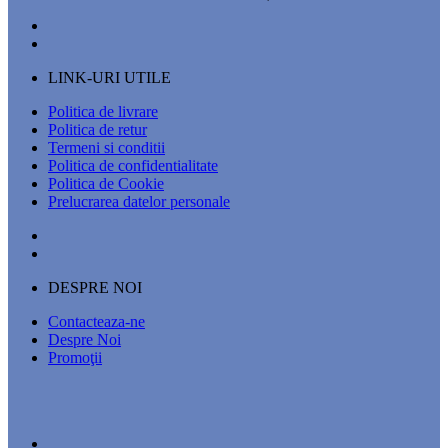
LINK-URI UTILE
Politica de livrare
Politica de retur
Termeni si conditii
Politica de confidentialitate
Politica de Cookie
Prelucrarea datelor personale
DESPRE NOI
Contacteaza-ne
Despre Noi
Promoţii