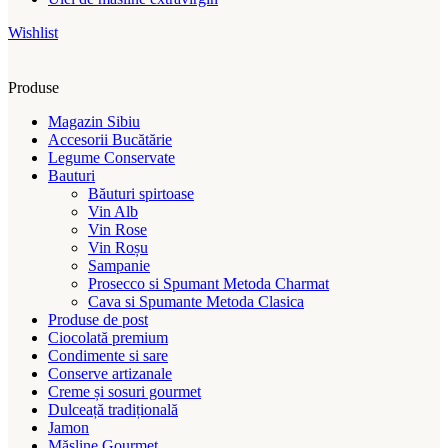
Wishlist
Produse
Magazin Sibiu
Accesorii Bucătărie
Legume Conservate
Bauturi
Băuturi spirtoase
Vin Alb
Vin Rose
Vin Roșu
Sampanie
Prosecco si Spumant Metoda Charmat
Cava si Spumante Metoda Clasica
Produse de post
Ciocolată premium
Condimente si sare
Conserve artizanale
Creme și sosuri gourmet
Dulceață tradițională
Jamon
Măsline Gourmet