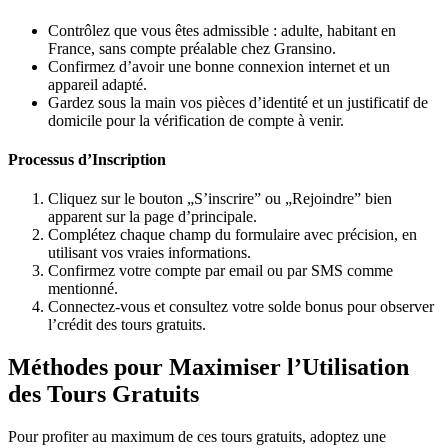
Contrôlez que vous êtes admissible : adulte, habitant en
France, sans compte préalable chez Gransino.
Confirmez d’avoir une bonne connexion internet et un
appareil adapté.
Gardez sous la main vos pièces d’identité et un justificatif de
domicile pour la vérification de compte à venir.
Processus d’Inscription
Cliquez sur le bouton „S’inscrire” ou „Rejoindre” bien
apparent sur la page d’principale.
Complétez chaque champ du formulaire avec précision, en
utilisant vos vraies informations.
Confirmez votre compte par email ou par SMS comme
mentionné.
Connectez-vous et consultez votre solde bonus pour observer
l’crédit des tours gratuits.
Méthodes pour Maximiser l’Utilisation
des Tours Gratuits
Pour profiter au maximum de ces tours gratuits, adoptez une