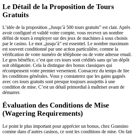
Le Détail de la Proposition de Tours
Gratuits
L’idée de la proposition „Jusqu’à 500 tours gratuits” est clair. Après
avoir configuré et validé votre compte, vous recevez un nombre
défini de tours à employer sur des jeux de machines à sous choisis
par le casino. Le mot „jusqu’à” est essentiel. Le nombre maximum
est souvent conditionné par une action particulière, comme la
vérification de votre numéro de téléphone ou de votre adresse email.
Le gros bénéfice, c’est que ces tours sont crédités sans qu’un dépôt
soit obligatoire. Cela la distingue des bonus classiques qui
récompensent votre premier versement. Consacrez du temps de lire
les conditions générales. Vous y constaterez que les gains gagnés
avec ces tours gratuits sont presque toujours assujettis à une
condition de mise. C’est un détail primordial à maîtriser avant de
démarrer.
Évaluation des Conditions de Mise
(Wagering Requirements)
Le point le plus important pour apprécier un bonus, chez Gransino
comme dans d’autres casinos, ce sont les conditions de mise. On fait