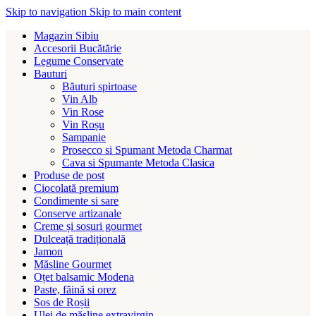
Skip to navigation
Skip to main content
Magazin Sibiu
Accesorii Bucătărie
Legume Conservate
Bauturi
Băuturi spirtoase
Vin Alb
Vin Rose
Vin Roșu
Sampanie
Prosecco si Spumant Metoda Charmat
Cava si Spumante Metoda Clasica
Produse de post
Ciocolată premium
Condimente si sare
Conserve artizanale
Creme și sosuri gourmet
Dulceață tradițională
Jamon
Măsline Gourmet
Oțet balsamic Modena
Paste, făină si orez
Sos de Roșii
Ulei de măsline extravirgin