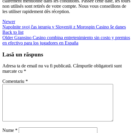
clairement mentionné dans les conditions. Passée cette date, les tours
non utilisés sont retirés de votre compte. Nous vous conseillons de
les utiliser rapidement dès réception.
Newer
Napolnite svoj čas igranja v Sloveniji z Morospin Casino še danes
Back to list
Older
Gransino Casino combina entretenimiento sin costo y premios
en efectivo para los jugadores en España
Lasă un răspuns
Adresa ta de email nu va fi publicată.
Câmpurile obligatorii sunt
marcate cu
*
Comentariu
*
Nume
*