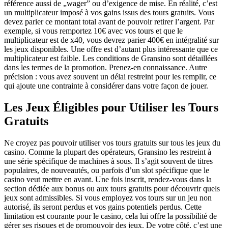
référence aussi de „wager” ou d’exigence de mise. En réalité, c’est
un multiplicateur imposé à vos gains issus des tours gratuits. Vous
devez parier ce montant total avant de pouvoir retirer l’argent. Par
exemple, si vous remportez 10€ avec vos tours et que le
multiplicateur est de x40, vous devrez parier 400€ en intégralité sur
les jeux disponibles. Une offre est d’autant plus intéressante que ce
multiplicateur est faible. Les conditions de Gransino sont détaillées
dans les termes de la promotion. Prenez-en connaissance. Autre
précision : vous avez souvent un délai restreint pour les remplir, ce
qui ajoute une contrainte à considérer dans votre façon de jouer.
Les Jeux Éligibles pour Utiliser les Tours
Gratuits
Ne croyez pas pouvoir utiliser vos tours gratuits sur tous les jeux du
casino. Comme la plupart des opérateurs, Gransino les restreint à
une série spécifique de machines à sous. Il s’agit souvent de titres
populaires, de nouveautés, ou parfois d’un slot spécifique que le
casino veut mettre en avant. Une fois inscrit, rendez-vous dans la
section dédiée aux bonus ou aux tours gratuits pour découvrir quels
jeux sont admissibles. Si vous employez vos tours sur un jeu non
autorisé, ils seront perdus et vos gains potentiels perdus. Cette
limitation est courante pour le casino, cela lui offre la possibilité de
gérer ses risques et de promouvoir des jeux. De votre côté, c’est une