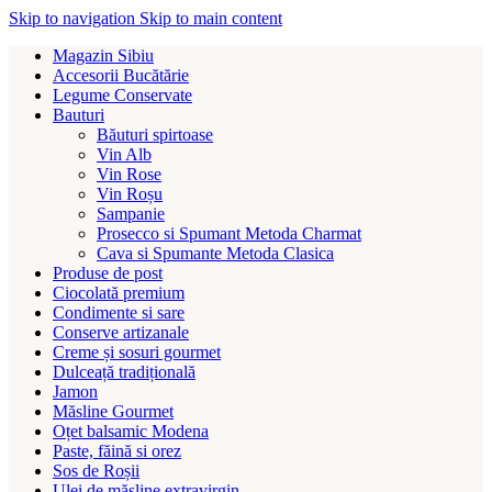
Skip to navigation
Skip to main content
Magazin Sibiu
Accesorii Bucătărie
Legume Conservate
Bauturi
Băuturi spirtoase
Vin Alb
Vin Rose
Vin Roșu
Sampanie
Prosecco si Spumant Metoda Charmat
Cava si Spumante Metoda Clasica
Produse de post
Ciocolată premium
Condimente si sare
Conserve artizanale
Creme și sosuri gourmet
Dulceață tradițională
Jamon
Măsline Gourmet
Oțet balsamic Modena
Paste, făină si orez
Sos de Roșii
Ulei de măsline extravirgin