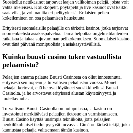
Suositellut nettikasinot tarjoavat laajan valikoiman pelejä, joista voit
valita mieleisesi. Kolikkopelit, pöytäpelit ja live-kasinot ovat kaikki
saatavilla, ja voit nauttia eri pelityyleistä. Erilaisten pelien
kokeileminen on osa pelaamisen hauskuutta.
Erityisesti suomalaisille pelaajille on tärkeitä kasinot, jotka tarjoavat
suomenkielistä asiakaspalvelua. Tämä helpottaa ongelmatilanteiden
ratkaisua ja takaa sujuvamman pelikokemuksen. Suomalaiset kasinot
ovat tänä päivänä monipuolisia ja asiakasystävällisiä.
Kuinka buusti casino tukee vastuullista
pelaamista?
Pelaajien antama palaute Buusti Casinosta on ollut innostunutta,
erityisesti sen nopean ja turvallisen pelialustan vuoksi. Monet
pelaajat kertovat, että he ovat löytäneet suosikkipelinsä Buusti
Casinolta, ja he arvostavat erityisesti alustan käytettävyyttä ja
luotettavuutta.
Turvallisuus Buusti Casinolla on huipputasoa, ja kasino on
investoinut merkittävästi pelaajien tietosuojan varmistamiseen.
Buusti Casino käyttää uusimpia tekniikoita, jotta pelaajien
henkilökohtaiset tiedot pysyvät turvassa. Tämä on tärkeä tekijä, joka
kannustaa pelaajia valitsemaan tämän kasinon.