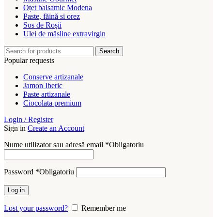
Oțet balsamic Modena
Paste, făină si orez
Sos de Roșii
Ulei de măsline extravirgin
Search
Popular requests
Conserve artizanale
Jamon Iberic
Paste artizanale
Ciocolata premium
Login / Register
Sign in
Create an Account
Nume utilizator sau adresă email
*
Obligatoriu
Password
*
Obligatoriu
Log in
Lost your password?
Remember me