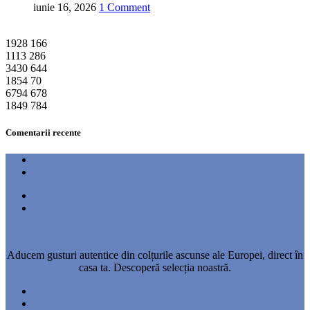
iunie 16, 2026
1 Comment
1928
166
1113
286
3430
644
1854
70
6794
678
1849
784
Comentarii recente
Aducem gusturi autentice din colțurile ascunse ale Europei, direct în
casa ta. Descoperă selecția noastră.