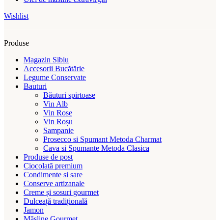
Wishlist
Produse
Magazin Sibiu
Accesorii Bucătărie
Legume Conservate
Bauturi
Băuturi spirtoase
Vin Alb
Vin Rose
Vin Roșu
Sampanie
Prosecco si Spumant Metoda Charmat
Cava si Spumante Metoda Clasica
Produse de post
Ciocolată premium
Condimente si sare
Conserve artizanale
Creme și sosuri gourmet
Dulceață tradițională
Jamon
Măsline Gourmet