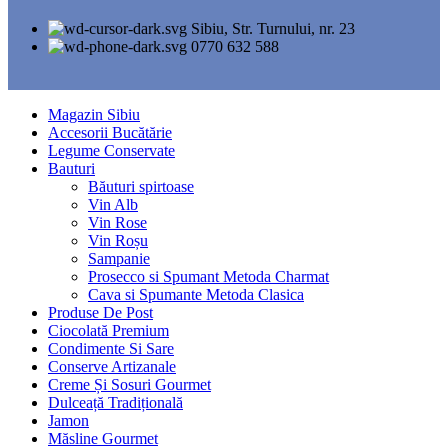
Sibiu, Str. Turnului, nr. 23
0770 632 588
Magazin Sibiu
Accesorii Bucătărie
Legume Conservate
Bauturi
Băuturi spirtoase
Vin Alb
Vin Rose
Vin Roșu
Sampanie
Prosecco si Spumant Metoda Charmat
Cava si Spumante Metoda Clasica
Produse De Post
Ciocolată Premium
Condimente Si Sare
Conserve Artizanale
Creme Și Sosuri Gourmet
Dulceață Tradițională
Jamon
Măsline Gourmet