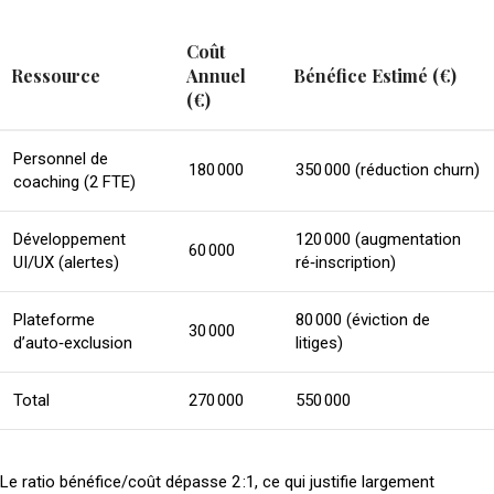
Coût
Ressource
Annuel
Bénéfice Estimé (€)
(€)
Personnel de
180 000
350 000 (réduction churn)
coaching (2 FTE)
Développement
120 000 (augmentation
60 000
UI/UX (alertes)
ré‑inscription)
Plateforme
80 000 (éviction de
30 000
d’auto‑exclusion
litiges)
Total
270 000
550 000
Le ratio bénéfice/coût dépasse 2 :1, ce qui justifie largement