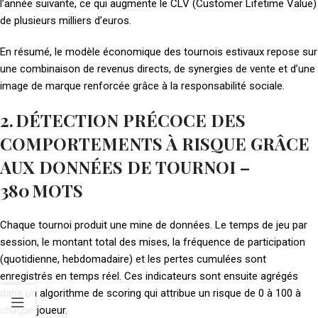
l’année suivante, ce qui augmente le CLV (Customer Lifetime Value)
de plusieurs milliers d’euros.
En résumé, le modèle économique des tournois estivaux repose sur
une combinaison de revenus directs, de synergies de vente et d’une
image de marque renforcée grâce à la responsabilité sociale.
2. DÉTECTION PRÉCOCE DES
COMPORTEMENTS À RISQUE GRÂCE
AUX DONNÉES DE TOURNOI –
380 MOTS
Chaque tournoi produit une mine de données. Le temps de jeu par
session, le montant total des mises, la fréquence de participation
(quotidienne, hebdomadaire) et les pertes cumulées sont
enregistrés en temps réel. Ces indicateurs sont ensuite agrégés
dans un algorithme de scoring qui attribue un risque de 0 à 100 à
chaque joueur.