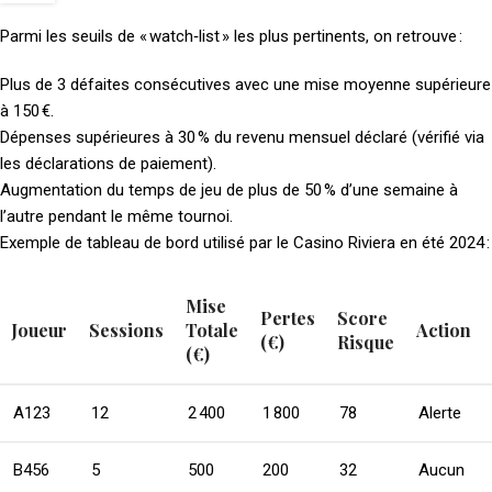
Parmi les seuils de « watch‑list » les plus pertinents, on retrouve :
Plus de 3 défaites consécutives avec une mise moyenne supérieure
à 150 €.
Dépenses supérieures à 30 % du revenu mensuel déclaré (vérifié via
les déclarations de paiement).
Augmentation du temps de jeu de plus de 50 % d’une semaine à
l’autre pendant le même tournoi.
Exemple de tableau de bord utilisé par le Casino Riviera en été 2024 :
Mise
Pertes
Score
Joueur
Sessions
Totale
Action
(€)
Risque
(€)
A123
12
2 400
1 800
78
Alerte
B456
5
500
200
32
Aucun