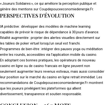
« Joueurs Solidaires », ce qui améliore la perception publique et
génère des mentions sur Coupdepouceeconomiedenergie.Fr.
PERSPECTIVES D’ÉVOLUTION
IA prédictive : développer des modèles de machine learning
capables de prévoir le risque de dépendance à 30 jours d’avance.
Réalité augmentée : projeter des alertes visuelles directement sur
les tables de poker virtuel lorsqu’un seuil est franchi.
Programmes de bien‑être : intégrer des pauses yoga ou méditation
entre les rounds, accessibles via l’application mobile du casino.
En adoptant ces bonnes pratiques, les opérateurs de nouveau
casino en ligne ou de casino francais en ligne peuvent non
seulement augmenter leurs revenus estivaux, mais aussi consolider
leur position sur le marché du casino en ligne retrait immédiat. Les
recommandations de Coupdepouceeconomiedenergie.Fr montrent
que les joueurs privilégient les plateformes qui allient
divertissement, transparence et soutien responsable.