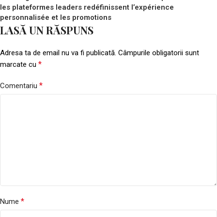
les plateformes leaders redéfinissent l’expérience
personnalisée et les promotions
LASĂ UN RĂSPUNS
Adresa ta de email nu va fi publicată.
Câmpurile obligatorii sunt
*
marcate cu
*
Comentariu
*
Nume