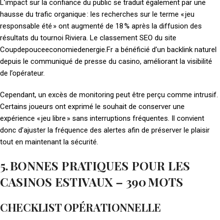
L’impact sur la confiance du public se traduit également par une
hausse du trafic organique : les recherches sur le terme « jeu
responsable été » ont augmenté de 18 % après la diffusion des
résultats du tournoi Riviera. Le classement SEO du site
Coupdepouceeconomiedenergie.Fr a bénéficié d’un backlink naturel
depuis le communiqué de presse du casino, améliorant la visibilité
de l’opérateur.
Cependant, un excès de monitoring peut être perçu comme intrusif.
Certains joueurs ont exprimé le souhait de conserver une
expérience « jeu libre » sans interruptions fréquentes. Il convient
donc d’ajuster la fréquence des alertes afin de préserver le plaisir
tout en maintenant la sécurité.
5. BONNES PRATIQUES POUR LES
CASINOS ESTIVAUX – 390 MOTS
CHECKLIST OPÉRATIONNELLE