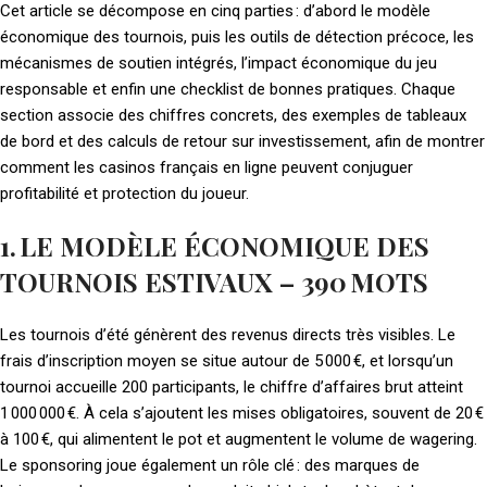
Cet article se décompose en cinq parties : d’abord le modèle
économique des tournois, puis les outils de détection précoce, les
mécanismes de soutien intégrés, l’impact économique du jeu
responsable et enfin une checklist de bonnes pratiques. Chaque
section associe des chiffres concrets, des exemples de tableaux
de bord et des calculs de retour sur investissement, afin de montrer
comment les casinos français en ligne peuvent conjuguer
profitabilité et protection du joueur.
1. LE MODÈLE ÉCONOMIQUE DES
TOURNOIS ESTIVAUX – 390 MOTS
Les tournois d’été génèrent des revenus directs très visibles. Le
frais d’inscription moyen se situe autour de 5 000 €, et lorsqu’un
tournoi accueille 200 participants, le chiffre d’affaires brut atteint
1 000 000 €. À cela s’ajoutent les mises obligatoires, souvent de 20 €
à 100 €, qui alimentent le pot et augmentent le volume de wagering.
Le sponsoring joue également un rôle clé : des marques de