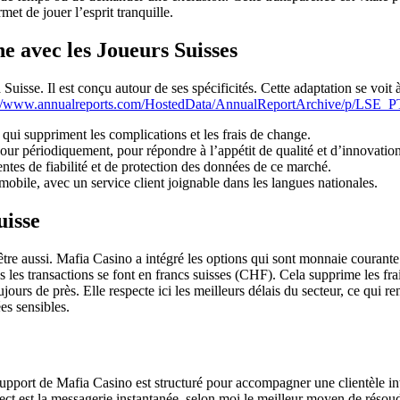
et de jouer l’esprit tranquille.
e avec les Joueurs Suisses
 Suisse. Il est conçu autour de ses spécificités. Cette adaptation se voit
://www.annualreports.com/HostedData/AnnualReportArchive/p/LSE_
ui suppriment les complications et les frais de change.
jour périodiquement, pour répondre à l’appétit de qualité et d’innovation
ntes de fiabilité et de protection des données de ce marché.
obile, avec un service client joignable dans les langues nationales.
uisse
tre aussi. Mafia Casino a intégré les options qui sont monnaie courante 
es les transactions se font en francs suisses (CHF). Cela supprime les fra
urs de près. Elle respecte ici les meilleurs délais du secteur, ce qui renf
es sensibles.
e support de Mafia Casino est structuré pour accompagner une clientèle i
rect est la messagerie instantanée, selon moi le meilleur moyen de réso