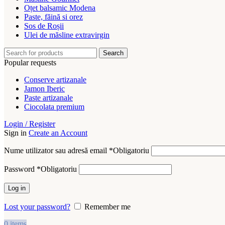
Oțet balsamic Modena
Paste, făină si orez
Sos de Roșii
Ulei de măsline extravirgin
Search
Popular requests
Conserve artizanale
Jamon Iberic
Paste artizanale
Ciocolata premium
Login / Register
Sign in
Create an Account
Nume utilizator sau adresă email
*
Obligatoriu
Password
*
Obligatoriu
Log in
Lost your password?
Remember me
0
items