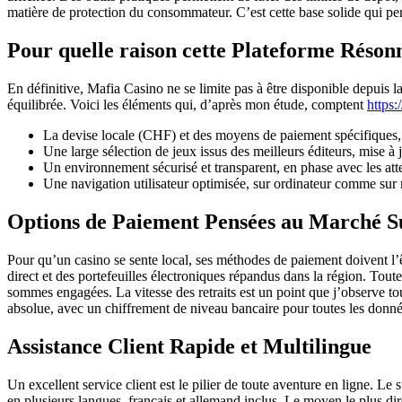
matière de protection du consommateur. C’est cette base solide qui perm
Pour quelle raison cette Plateforme Résonn
En définitive, Mafia Casino ne se limite pas à être disponible depuis la
équilibrée. Voici les éléments qui, d’après mon étude, comptent
https
La devise locale (CHF) et des moyens de paiement spécifiques, q
Une large sélection de jeux issus des meilleurs éditeurs, mise à 
Un environnement sécurisé et transparent, en phase avec les atte
Une navigation utilisateur optimisée, sur ordinateur comme sur m
Options de Paiement Pensées au Marché S
Pour qu’un casino se sente local, ses méthodes de paiement doivent l’ê
direct et des portefeuilles électroniques répandus dans la région. Tout
sommes engagées. La vitesse des retraits est un point que j’observe toujo
absolue, avec un chiffrement de niveau bancaire pour toutes les donné
Assistance Client Rapide et Multilingue
Un excellent service client est le pilier de toute aventure en ligne. L
en plusieurs langues, français et allemand inclus. Le moyen le plus di