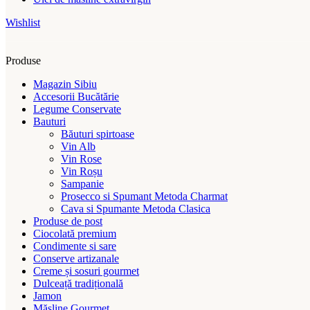
Wishlist
Produse
Magazin Sibiu
Accesorii Bucătărie
Legume Conservate
Bauturi
Băuturi spirtoase
Vin Alb
Vin Rose
Vin Roșu
Sampanie
Prosecco si Spumant Metoda Charmat
Cava si Spumante Metoda Clasica
Produse de post
Ciocolată premium
Condimente si sare
Conserve artizanale
Creme și sosuri gourmet
Dulceață tradițională
Jamon
Măsline Gourmet