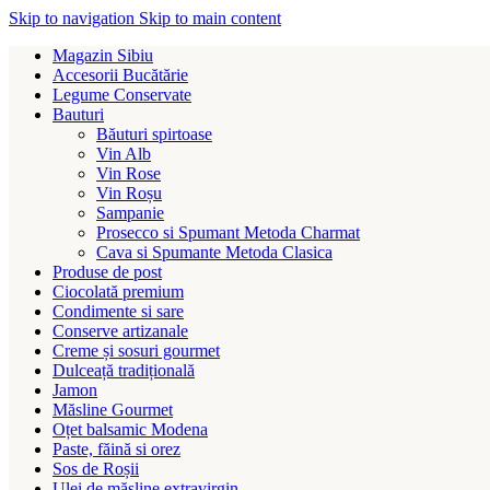
Skip to navigation
Skip to main content
Magazin Sibiu
Accesorii Bucătărie
Legume Conservate
Bauturi
Băuturi spirtoase
Vin Alb
Vin Rose
Vin Roșu
Sampanie
Prosecco si Spumant Metoda Charmat
Cava si Spumante Metoda Clasica
Produse de post
Ciocolată premium
Condimente si sare
Conserve artizanale
Creme și sosuri gourmet
Dulceață tradițională
Jamon
Măsline Gourmet
Oțet balsamic Modena
Paste, făină si orez
Sos de Roșii
Ulei de măsline extravirgin