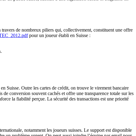
 à travers de nombreux piliers qui, collectivement, constituent une offre
PTEC_2012.pdf
pour un joueur établi en Suisse :
.
en Suisse. Outre les cartes de crédit, on trouve le virement bancaire
is de conversion souvent cachés et offre une transparence totale sur les
orce la fiabilité perçue. La sécurité des transactions est une priorité
nternationale, notamment les joueurs suisses. Le support est disponible
udre un problème urgent. On peut aussi joindre l’équipe par email pour