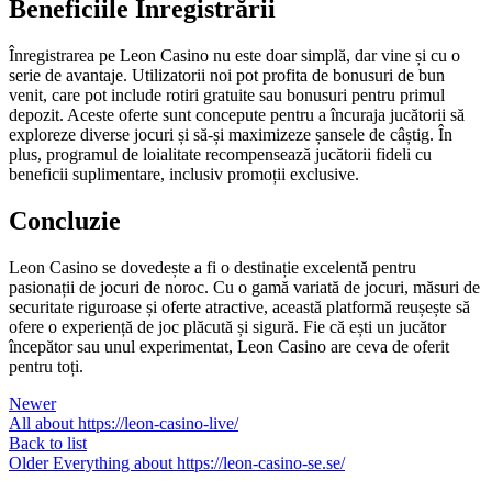
Beneficiile Înregistrării
Înregistrarea pe Leon Casino nu este doar simplă, dar vine și cu o
serie de avantaje. Utilizatorii noi pot profita de bonusuri de bun
venit, care pot include rotiri gratuite sau bonusuri pentru primul
depozit. Aceste oferte sunt concepute pentru a încuraja jucătorii să
exploreze diverse jocuri și să-și maximizeze șansele de câștig. În
plus, programul de loialitate recompensează jucătorii fideli cu
beneficii suplimentare, inclusiv promoții exclusive.
Concluzie
Leon Casino se dovedește a fi o destinație excelentă pentru
pasionații de jocuri de noroc. Cu o gamă variată de jocuri, măsuri de
securitate riguroase și oferte atractive, această platformă reușește să
ofere o experiență de joc plăcută și sigură. Fie că ești un jucător
începător sau unul experimentat, Leon Casino are ceva de oferit
pentru toți.
Newer
All about https://leon-casino-live/
Back to list
Older
Everything about https://leon-casino-se.se/