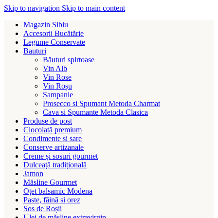
Skip to navigation
Skip to main content
Magazin Sibiu
Accesorii Bucătărie
Legume Conservate
Bauturi
Băuturi spirtoase
Vin Alb
Vin Rose
Vin Roșu
Sampanie
Prosecco si Spumant Metoda Charmat
Cava si Spumante Metoda Clasica
Produse de post
Ciocolată premium
Condimente si sare
Conserve artizanale
Creme și sosuri gourmet
Dulceață tradițională
Jamon
Măsline Gourmet
Oțet balsamic Modena
Paste, făină si orez
Sos de Roșii
Ulei de măsline extravirgin