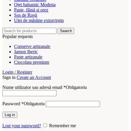
Oțet balsamic Modena
Paste, făină si orez
Sos de Roșii
Ulei de măsline extravirgin
Search
Popular requests
Conserve artizanale
Jamon Iberic
Paste artizanale
Ciocolata premium
Login / Register
Sign in
Create an Account
Nume utilizator sau adresă email
*
Obligatoriu
Password
*
Obligatoriu
Log in
Lost your password?
Remember me