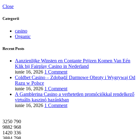
Close
Categorii
casino
Organic
Recent Posts
Aanzienlijke Winsten en Contante Prijzen Komen Van Eén
Klik bij Fairplay Casino in Nederland
iunie 16, 2026
1 Comment
Coldbet Casino – Zdobądź Darmowe Obroty i Wygrywaj Od
Razu w Polsce
iunie 16, 2026
1 Comment
A Gamblerina Casino a verhetetlen promóciókkal rendelkező
virtuális kaszinó hazánkban
iunie 16, 2026
1 Comment
3250
790
9882
968
1420
336
3884
798