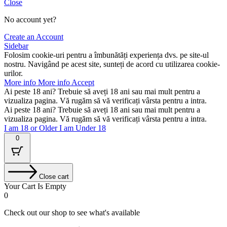
Close
No account yet?
Create an Account
Sidebar
Folosim cookie-uri pentru a îmbunătăți experiența dvs. pe site-ul
nostru. Navigând pe acest site, sunteți de acord cu utilizarea cookie-
urilor.
More info
More info
Accept
Ai peste 18 ani? Trebuie să aveți 18 ani sau mai mult pentru a
vizualiza pagina. Vă rugăm să vă verificați vârsta pentru a intra.
Ai peste 18 ani? Trebuie să aveți 18 ani sau mai mult pentru a
vizualiza pagina. Vă rugăm să vă verificați vârsta pentru a intra.
I am 18 or Older
I am Under 18
0
Close cart
Your Cart Is Empty
0
Check out our shop to see what's available