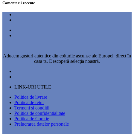
Comentarii recente
Aducem gusturi autentice din colțurile ascunse ale Europei, direct în
casa ta. Descoperă selecția noastră.
LINK-URI UTILE
Politica de livrare
Politica de retur
Termeni si conditii
Politica de confidentialitate
Politica de Cookie
Prelucrarea datelor personale