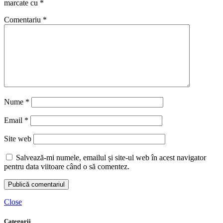
marcate cu
*
Comentariu
*
Nume
*
Email
*
Site web
Salvează-mi numele, emailul și site-ul web în acest navigator
pentru data viitoare când o să comentez.
Close
Categorii