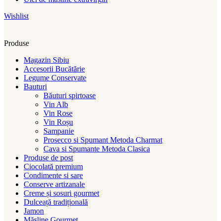
Wishlist
Produse
Magazin Sibiu
Accesorii Bucătărie
Legume Conservate
Bauturi
Băuturi spirtoase
Vin Alb
Vin Rose
Vin Roșu
Sampanie
Prosecco si Spumant Metoda Charmat
Cava si Spumante Metoda Clasica
Produse de post
Ciocolată premium
Condimente si sare
Conserve artizanale
Creme și sosuri gourmet
Dulceață tradițională
Jamon
Măsline Gourmet