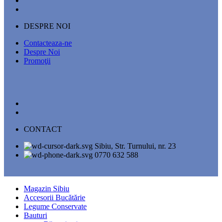
DESPRE NOI
Contacteaza-ne
Despre Noi
Promoţii
CONTACT
Sibiu, Str. Turnului, nr. 23
0770 632 588
Magazin Sibiu
Accesorii Bucătărie
Legume Conservate
Bauturi