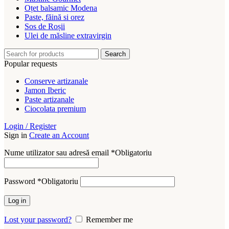
Oțet balsamic Modena
Paste, făină si orez
Sos de Roșii
Ulei de măsline extravirgin
Search
Popular requests
Conserve artizanale
Jamon Iberic
Paste artizanale
Ciocolata premium
Login / Register
Sign in
Create an Account
Nume utilizator sau adresă email
*
Obligatoriu
Password
*
Obligatoriu
Log in
Lost your password?
Remember me