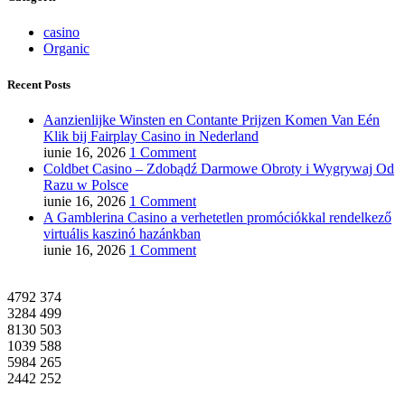
casino
Organic
Recent Posts
Aanzienlijke Winsten en Contante Prijzen Komen Van Eén
Klik bij Fairplay Casino in Nederland
iunie 16, 2026
1 Comment
Coldbet Casino – Zdobądź Darmowe Obroty i Wygrywaj Od
Razu w Polsce
iunie 16, 2026
1 Comment
A Gamblerina Casino a verhetetlen promóciókkal rendelkező
virtuális kaszinó hazánkban
iunie 16, 2026
1 Comment
4792
374
3284
499
8130
503
1039
588
5984
265
2442
252