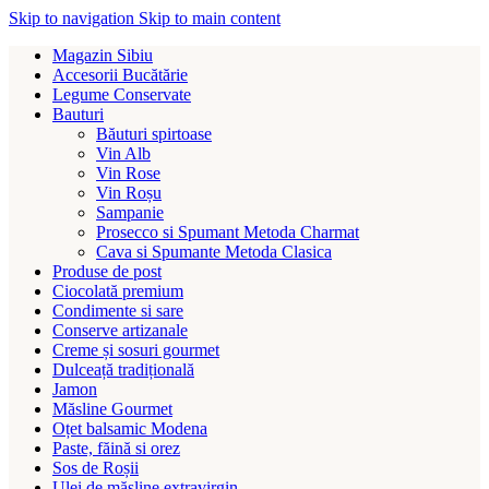
Skip to navigation
Skip to main content
Magazin Sibiu
Accesorii Bucătărie
Legume Conservate
Bauturi
Băuturi spirtoase
Vin Alb
Vin Rose
Vin Roșu
Sampanie
Prosecco si Spumant Metoda Charmat
Cava si Spumante Metoda Clasica
Produse de post
Ciocolată premium
Condimente si sare
Conserve artizanale
Creme și sosuri gourmet
Dulceață tradițională
Jamon
Măsline Gourmet
Oțet balsamic Modena
Paste, făină si orez
Sos de Roșii
Ulei de măsline extravirgin