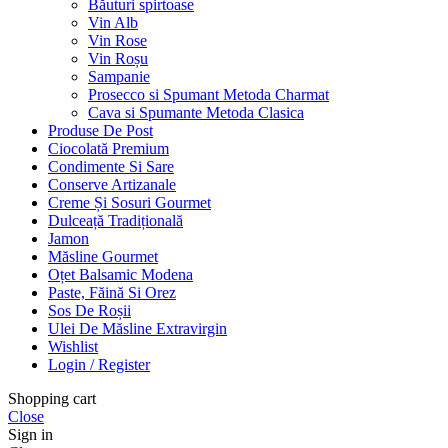
Băuturi spirtoase
Vin Alb
Vin Rose
Vin Roșu
Sampanie
Prosecco si Spumant Metoda Charmat
Cava si Spumante Metoda Clasica
Produse De Post
Ciocolată Premium
Condimente Si Sare
Conserve Artizanale
Creme Și Sosuri Gourmet
Dulceață Tradițională
Jamon
Măsline Gourmet
Oțet Balsamic Modena
Paste, Făină Si Orez
Sos De Roșii
Ulei De Măsline Extravirgin
Wishlist
Login / Register
Shopping cart
Close
Sign in