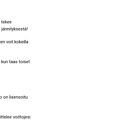
ä tekee
 jännityksestä!
en voit kokeilla
 kun taas toiset
o on lisensoitu
ttelee voittojesi