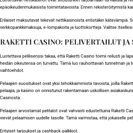
Luotettavat nettikasinot ovat sitoutuneet tarjoamaan turvallisia ja rei
epäoikeudenmukaisista toimintatavoista. Ennen rekisteröitymistä kann
Erilaiset maksutavat tekevät nettikasinoista entistäkin kätevämpiä. 
verkkopankkimaksuja, e-lompakoita ja luottokortteja. Valitse itselle
RAKETTI CASINO: PELIVERTAILUT JA
Luotettava pelilisenssi takaa, että Raketti Casino toimii reilusti ja läpi
heidän oikeutensa on turvattu. Tämä luo rauhoittavan tunnelman ja lis
vaihtoehdot.
Pelaajien suositukset ovat yksi tehokkaimmista tavoista, joilla Rakett
pelaajia, ja kasino on onnistunut rakentamaan uskollisen asiakaskunn
Casinosta.
Pelaajien arvostamat pelitalot ovat vahvasti edustettuina Raketti Casin
vievät pelaamisen uudelle tasolle. Tämä varmistaa, että jokaiselle pela
Erityiset tarjoukset ja cashback-palkkiot.