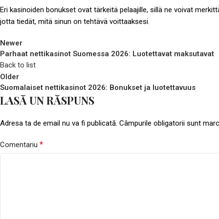
Eri kasinoiden bonukset ovat tärkeitä pelaajille, sillä ne voivat merki
jotta tiedät, mitä sinun on tehtävä voittaaksesi.
Newer
Parhaat nettikasinot Suomessa 2026: Luotettavat maksutavat
Back to list
Older
Suomalaiset nettikasinot 2026: Bonukset ja luotettavuus
LASĂ UN RĂSPUNS
Adresa ta de email nu va fi publicată.
Câmpurile obligatorii sunt mar
*
Comentariu