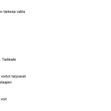
n tärkeää valita
. Tarkkaile
voitot tarjoavat
elaajien
 voit