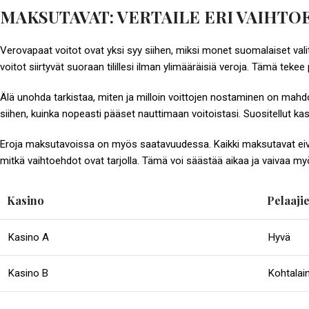
MAKSUTAVAT: VERTAILE ERI VAIHTO
Verovapaat voitot ovat yksi syy siihen, miksi monet suomalaiset valit
voitot siirtyvät suoraan tilillesi ilman ylimääräisiä veroja. Tämä te
Älä unohda tarkistaa, miten ja milloin voittojen nostaminen on mahdoll
siihen, kuinka nopeasti pääset nauttimaan voitoistasi. Suositellut kas
Eroja maksutavoissa on myös saatavuudessa. Kaikki maksutavat eivät v
mitkä vaihtoehdot ovat tarjolla. Tämä voi säästää aikaa ja vaivaa 
Kasino
Pelaaji
Kasino A
Hyvä
Kasino B
Kohtalai