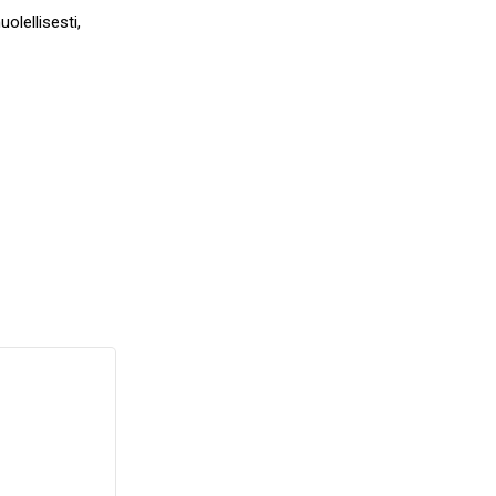
olellisesti,