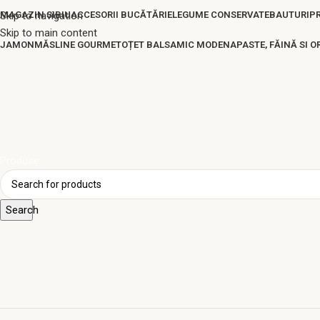
Skip to navigation
MAGAZIN SIBIU
ACCESORII BUCĂTĂRIE
LEGUME CONSERVATE
BAUTURI
P
Skip to main content
JAMON
MĂSLINE GOURMET
OȚET BALSAMIC MODENA
PASTE, FĂINĂ SI O
Produse
Search