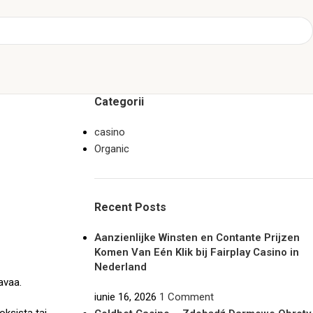
Categorii
casino
Organic
Recent Posts
Aanzienlijke Winsten en Contante Prijzen
Komen Van Eén Klik bij Fairplay Casino in
Nederland
avaa.
iunie 16, 2026
1 Comment