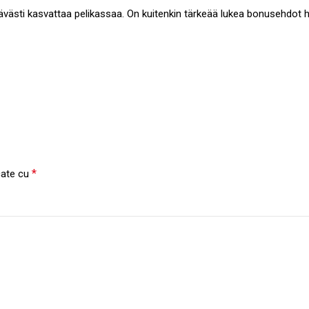
ttävästi kasvattaa pelikassaa. On kuitenkin tärkeää lukea bonusehdot hu
*
cate cu