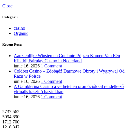
Close
Categorii
casino
Organic
Recent Posts
Aanzienlijke Winsten en Contante Prijzen Komen Van Eén
Klik bij Fairplay Casino in Nederland
iunie 16, 2026
1 Comment
Coldbet Casino – Zdobądź Darmowe Obroty i Wygrywaj Od
Razu w Polsce
iunie 16, 2026
1 Comment
A Gamblerina Casino a verhetetlen promóciókkal rendelkező
virtuális kaszinó hazánkban
iunie 16, 2026
1 Comment
5737
562
5094
890
1712
700
1218
342