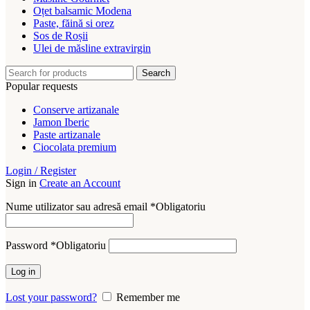
Oțet balsamic Modena
Paste, făină si orez
Sos de Roșii
Ulei de măsline extravirgin
Search
Popular requests
Conserve artizanale
Jamon Iberic
Paste artizanale
Ciocolata premium
Login / Register
Sign in
Create an Account
Nume utilizator sau adresă email
*
Obligatoriu
Password
*
Obligatoriu
Log in
Lost your password?
Remember me