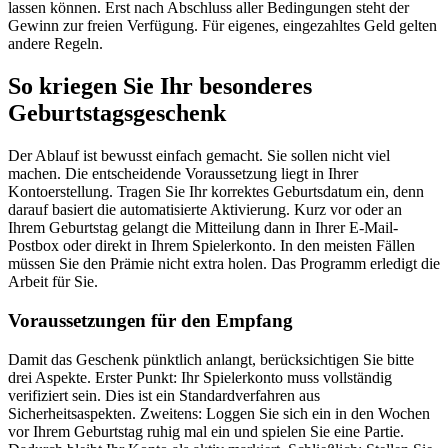
lassen können. Erst nach Abschluss aller Bedingungen steht der
Gewinn zur freien Verfügung. Für eigenes, eingezahltes Geld gelten
andere Regeln.
So kriegen Sie Ihr besonderes
Geburtstagsgeschenk
Der Ablauf ist bewusst einfach gemacht. Sie sollen nicht viel
machen. Die entscheidende Voraussetzung liegt in Ihrer
Kontoerstellung. Tragen Sie Ihr korrektes Geburtsdatum ein, denn
darauf basiert die automatisierte Aktivierung. Kurz vor oder an
Ihrem Geburtstag gelangt die Mitteilung dann in Ihrer E-Mail-
Postbox oder direkt in Ihrem Spielerkonto. In den meisten Fällen
müssen Sie den Prämie nicht extra holen. Das Programm erledigt die
Arbeit für Sie.
Voraussetzungen für den Empfang
Damit das Geschenk pünktlich anlangt, berücksichtigen Sie bitte
drei Aspekte. Erster Punkt: Ihr Spielerkonto muss vollständig
verifiziert sein. Dies ist ein Standardverfahren aus
Sicherheitsaspekten. Zweitens: Loggen Sie sich ein in den Wochen
vor Ihrem Geburtstag ruhig mal ein und spielen Sie eine Partie.