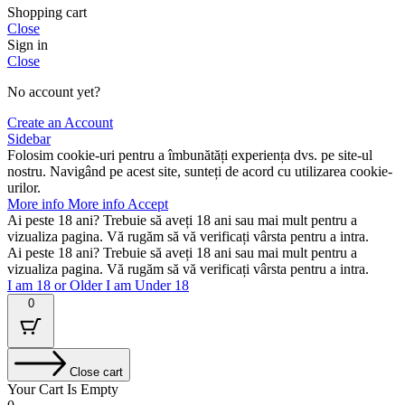
Shopping cart
Close
Sign in
Close
No account yet?
Create an Account
Sidebar
Folosim cookie-uri pentru a îmbunătăți experiența dvs. pe site-ul
nostru. Navigând pe acest site, sunteți de acord cu utilizarea cookie-
urilor.
More info
More info
Accept
Ai peste 18 ani? Trebuie să aveți 18 ani sau mai mult pentru a
vizualiza pagina. Vă rugăm să vă verificați vârsta pentru a intra.
Ai peste 18 ani? Trebuie să aveți 18 ani sau mai mult pentru a
vizualiza pagina. Vă rugăm să vă verificați vârsta pentru a intra.
I am 18 or Older
I am Under 18
0
Close cart
Your Cart Is Empty