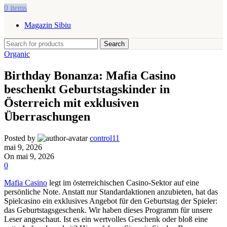
0
items
Magazin Sibiu
Search
Organic
Birthday Bonanza: Mafia Casino
beschenkt Geburtstagskinder in
Österreich mit exklusiven
Überraschungen
Posted by
control11
mai 9, 2026
On mai 9, 2026
0
Mafia Casino
legt im österreichischen Casino-Sektor auf eine
persönliche Note. Anstatt nur Standardaktionen anzubieten, hat das
Spielcasino ein exklusives Angebot für den Geburtstag der Spieler:
das Geburtstagsgeschenk. Wir haben dieses Programm für unsere
Leser angeschaut. Ist es ein wertvolles Geschenk oder bloß eine