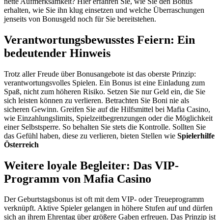
nette Aufmerksamkeit? Hier erfahren Sie, wie Sie den Bonus
erhalten, wie Sie ihn klug einsetzen und welche Überraschungen
jenseits von Bonusgeld noch für Sie bereitstehen.
Verantwortungsbewusstes Feiern: Ein
bedeutender Hinweis
Trotz aller Freude über Bonusangebote ist das oberste Prinzip:
verantwortungsvolles Spielen. Ein Bonus ist eine Einladung zum
Spaß, nicht zum höheren Risiko. Setzen Sie nur Geld ein, die Sie
sich leisten können zu verlieren. Betrachten Sie Boni nie als
sicheren Gewinn. Greifen Sie auf die Hilfsmittel bei Mafia Casino,
wie Einzahlungslimits, Spielzeitbegrenzungen oder die Möglichkeit
einer Selbstsperre. So behalten Sie stets die Kontrolle. Sollten Sie
das Gefühl haben, diese zu verlieren, bieten Stellen wie
Spielerhilfe
Österreich
Weitere loyale Begleiter: Das VIP-
Programm von Mafia Casino
Der Geburtstagsbonus ist oft mit dem VIP- oder Treueprogramm
verknüpft. Aktive Spieler gelangen in höhere Stufen auf und dürfen
sich an ihrem Ehrentag über größere Gaben erfreuen. Das Prinzip ist