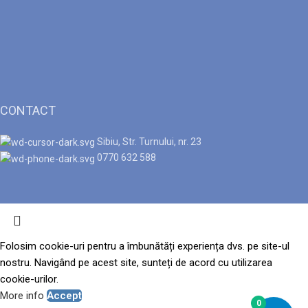
CONTACT
Sibiu, Str. Turnului, nr. 23
0770 632 588
Folosim cookie-uri pentru a îmbunătăți experiența dvs. pe site-ul
nostru. Navigând pe acest site, sunteți de acord cu utilizarea
cookie-urilor.
More info
Accept
0