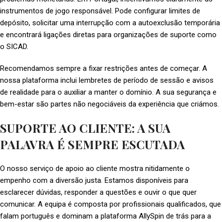
instrumentos de jogo responsável. Pode configurar limites de
depósito, solicitar uma interrupção com a autoexclusão temporária
e encontrará ligações diretas para organizações de suporte como
o SICAD.
Recomendamos sempre a fixar restrições antes de começar. A
nossa plataforma inclui lembretes de período de sessão e avisos
de realidade para o auxiliar a manter o domínio. A sua segurança e
bem-estar são partes não negociáveis da experiência que criámos.
SUPORTE AO CLIENTE: A SUA
PALAVRA É SEMPRE ESCUTADA
O nosso serviço de apoio ao cliente mostra nitidamente o
empenho com a diversão justa. Estamos disponíveis para
esclarecer dúvidas, responder a questões e ouvir o que quer
comunicar. A equipa é composta por profissionais qualificados, que
falam português e dominam a plataforma AllySpin de trás para a