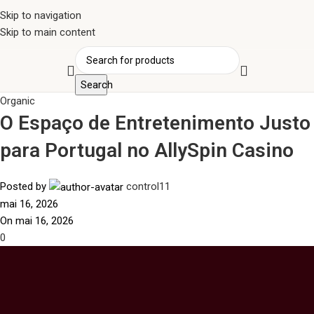
Skip to navigation
Skip to main content
Search
Organic
O Espaço de Entretenimento Justo
para Portugal no AllySpin Casino
Posted by
control11
mai 16, 2026
On mai 16, 2026
0