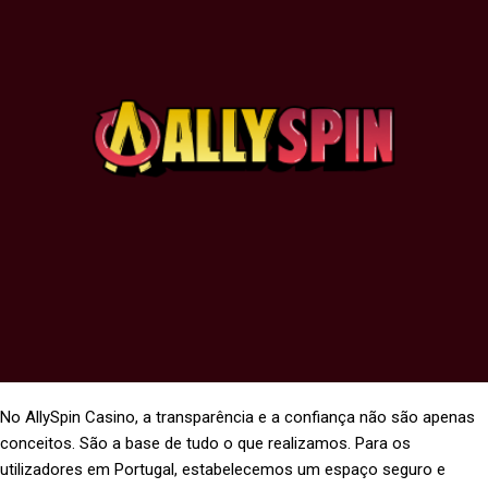
No AllySpin Casino, a transparência e a confiança não são apenas
conceitos. São a base de tudo o que realizamos. Para os
utilizadores em Portugal, estabelecemos um espaço seguro e