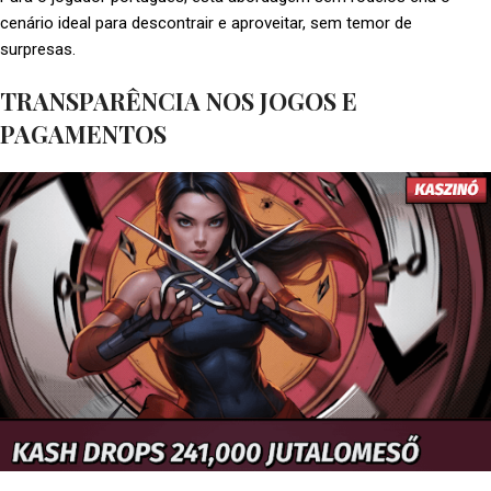
cenário ideal para descontrair e aproveitar, sem temor de
surpresas.
TRANSPARÊNCIA NOS JOGOS E
PAGAMENTOS