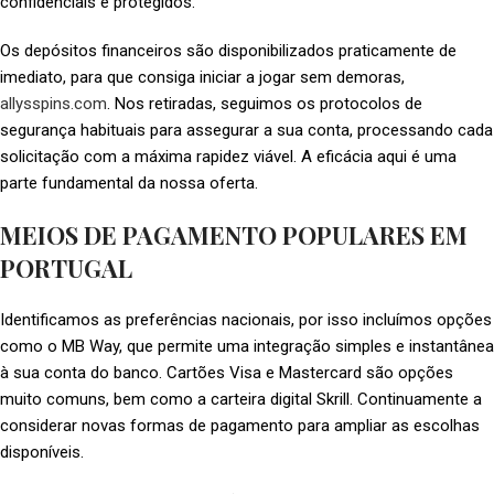
confidenciais e protegidos.
Os depósitos financeiros são disponibilizados praticamente de
imediato, para que consiga iniciar a jogar sem demoras,
allysspins.com
. Nos retiradas, seguimos os protocolos de
segurança habituais para assegurar a sua conta, processando cada
solicitação com a máxima rapidez viável. A eficácia aqui é uma
parte fundamental da nossa oferta.
MEIOS DE PAGAMENTO POPULARES EM
PORTUGAL
Identificamos as preferências nacionais, por isso incluímos opções
como o MB Way, que permite uma integração simples e instantânea
à sua conta do banco. Cartões Visa e Mastercard são opções
muito comuns, bem como a carteira digital Skrill. Continuamente a
considerar novas formas de pagamento para ampliar as escolhas
disponíveis.