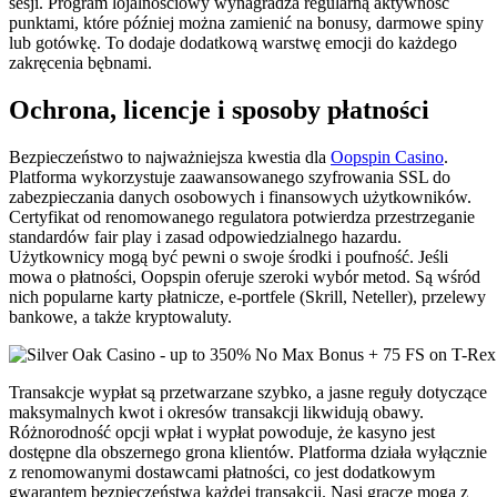
sesji. Program lojalnościowy wynagradza regularną aktywność
punktami, które później można zamienić na bonusy, darmowe spiny
lub gotówkę. To dodaje dodatkową warstwę emocji do każdego
zakręcenia bębnami.
Ochrona, licencje i sposoby płatności
Bezpieczeństwo to najważniejsza kwestia dla
Oopspin Casino
.
Platforma wykorzystuje zaawansowanego szyfrowania SSL do
zabezpieczania danych osobowych i finansowych użytkowników.
Certyfikat od renomowanego regulatora potwierdza przestrzeganie
standardów fair play i zasad odpowiedzialnego hazardu.
Użytkownicy mogą być pewni o swoje środki i poufność. Jeśli
mowa o płatności, Oopspin oferuje szeroki wybór metod. Są wśród
nich popularne karty płatnicze, e-portfele (Skrill, Neteller), przelewy
bankowe, a także kryptowaluty.
Transakcje wypłat są przetwarzane szybko, a jasne reguły dotyczące
maksymalnych kwot i okresów transakcji likwidują obawy.
Różnorodność opcji wpłat i wypłat powoduje, że kasyno jest
dostępne dla obszernego grona klientów. Platforma działa wyłącznie
z renomowanymi dostawcami płatności, co jest dodatkowym
gwarantem bezpieczeństwa każdej transakcji. Nasi gracze mogą z