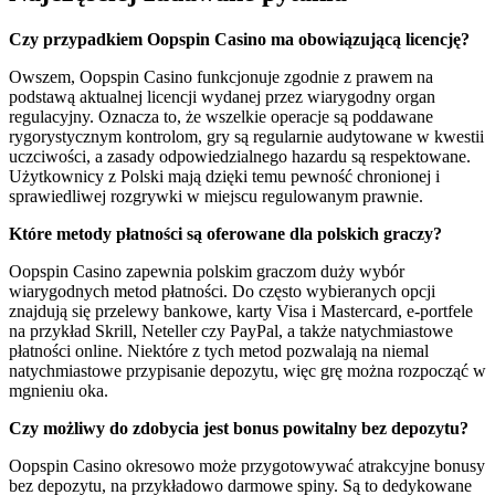
Czy przypadkiem Oopspin Casino ma obowiązującą licencję?
Owszem, Oopspin Casino funkcjonuje zgodnie z prawem na
podstawą aktualnej licencji wydanej przez wiarygodny organ
regulacyjny. Oznacza to, że wszelkie operacje są poddawane
rygorystycznym kontrolom, gry są regularnie audytowane w kwestii
uczciwości, a zasady odpowiedzialnego hazardu są respektowane.
Użytkownicy z Polski mają dzięki temu pewność chronionej i
sprawiedliwej rozgrywki w miejscu regulowanym prawnie.
Które metody płatności są oferowane dla polskich graczy?
Oopspin Casino zapewnia polskim graczom duży wybór
wiarygodnych metod płatności. Do często wybieranych opcji
znajdują się przelewy bankowe, karty Visa i Mastercard, e-portfele
na przykład Skrill, Neteller czy PayPal, a także natychmiastowe
płatności online. Niektóre z tych metod pozwalają na niemal
natychmiastowe przypisanie depozytu, więc grę można rozpocząć w
mgnieniu oka.
Czy możliwy do zdobycia jest bonus powitalny bez depozytu?
Oopspin Casino okresowo może przygotowywać atrakcyjne bonusy
bez depozytu, na przykładowo darmowe spiny. Są to dedykowane