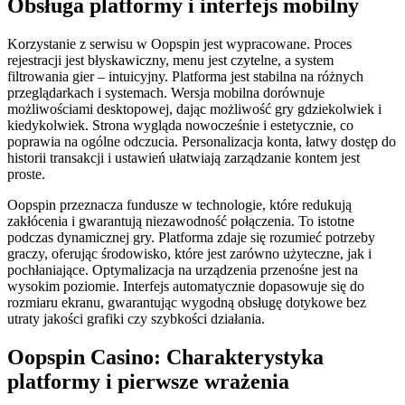
Obsługa platformy i interfejs mobilny
Korzystanie z serwisu w Oopspin jest wypracowane. Proces
rejestracji jest błyskawiczny, menu jest czytelne, a system
filtrowania gier – intuicyjny. Platforma jest stabilna na różnych
przeglądarkach i systemach. Wersja mobilna dorównuje
możliwościami desktopowej, dając możliwość gry gdziekolwiek i
kiedykolwiek. Strona wygląda nowocześnie i estetycznie, co
poprawia na ogólne odczucia. Personalizacja konta, łatwy dostęp do
historii transakcji i ustawień ułatwiają zarządzanie kontem jest
proste.
Oopspin przeznacza fundusze w technologie, które redukują
zakłócenia i gwarantują niezawodność połączenia. To istotne
podczas dynamicznej gry. Platforma zdaje się rozumieć potrzeby
graczy, oferując środowisko, które jest zarówno użyteczne, jak i
pochłaniające. Optymalizacja na urządzenia przenośne jest na
wysokim poziomie. Interfejs automatycznie dopasowuje się do
rozmiaru ekranu, gwarantując wygodną obsługę dotykowe bez
utraty jakości grafiki czy szybkości działania.
Oopspin Casino: Charakterystyka
platformy i pierwsze wrażenia