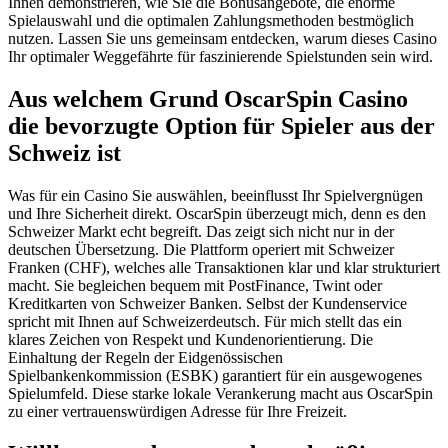
Ihnen demonstrieren, wie Sie die Bonusangebote, die enorme
Spielauswahl und die optimalen Zahlungsmethoden bestmöglich
nutzen. Lassen Sie uns gemeinsam entdecken, warum dieses Casino
Ihr optimaler Weggefährte für faszinierende Spielstunden sein wird.
Aus welchem Grund OscarSpin Casino
die bevorzugte Option für Spieler aus der
Schweiz ist
Was für ein Casino Sie auswählen, beeinflusst Ihr Spielvergnügen
und Ihre Sicherheit direkt. OscarSpin überzeugt mich, denn es den
Schweizer Markt echt begreift. Das zeigt sich nicht nur in der
deutschen Übersetzung. Die Plattform operiert mit Schweizer
Franken (CHF), welches alle Transaktionen klar und klar strukturiert
macht. Sie begleichen bequem mit PostFinance, Twint oder
Kreditkarten von Schweizer Banken. Selbst der Kundenservice
spricht mit Ihnen auf Schweizerdeutsch. Für mich stellt das ein
klares Zeichen von Respekt und Kundenorientierung. Die
Einhaltung der Regeln der Eidgenössischen
Spielbankenkommission (ESBK) garantiert für ein ausgewogenes
Spielumfeld. Diese starke lokale Verankerung macht aus OscarSpin
zu einer vertrauenswürdigen Adresse für Ihre Freizeit.