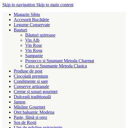
Skip to navigation
Skip to main content
Magazin Sibiu
Accesorii Bucătărie
Legume Conservate
Bauturi
Băuturi spirtoase
Vin Alb
Vin Rose
Vin Roșu
Sampanie
Prosecco si Spumant Metoda Charmat
Cava si Spumante Metoda Clasica
Produse de post
Ciocolată premium
Condimente si sare
Conserve artizanale
Creme și sosuri gourmet
Dulceață tradițională
Jamon
Măsline Gourmet
Oțet balsamic Modena
Paste, făină si orez
Sos de Roșii
Ulei de măsline extravirgin