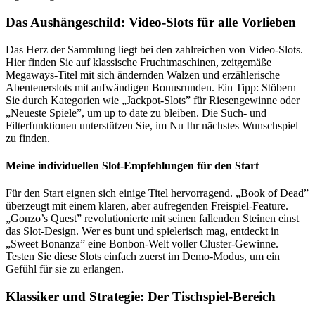
Das Aushängeschild: Video-Slots für alle Vorlieben
Das Herz der Sammlung liegt bei den zahlreichen von Video-Slots.
Hier finden Sie auf klassische Fruchtmaschinen, zeitgemäße
Megaways-Titel mit sich ändernden Walzen und erzählerische
Abenteuerslots mit aufwändigen Bonusrunden. Ein Tipp: Stöbern
Sie durch Kategorien wie „Jackpot-Slots” für Riesengewinne oder
„Neueste Spiele”, um up to date zu bleiben. Die Such- und
Filterfunktionen unterstützen Sie, im Nu Ihr nächstes Wunschspiel
zu finden.
Meine individuellen Slot-Empfehlungen für den Start
Für den Start eignen sich einige Titel hervorragend. „Book of Dead”
überzeugt mit einem klaren, aber aufregenden Freispiel-Feature.
„Gonzo’s Quest” revolutionierte mit seinen fallenden Steinen einst
das Slot-Design. Wer es bunt und spielerisch mag, entdeckt in
„Sweet Bonanza” eine Bonbon-Welt voller Cluster-Gewinne.
Testen Sie diese Slots einfach zuerst im Demo-Modus, um ein
Gefühl für sie zu erlangen.
Klassiker und Strategie: Der Tischspiel-Bereich