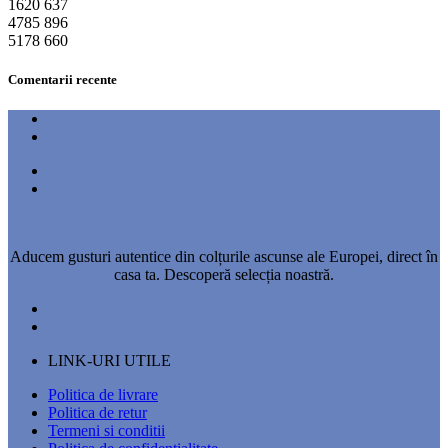
1620
637
4785
896
5178
660
Comentarii recente
Aducem gusturi autentice din colțurile ascunse ale Europei, direct în
casa ta. Descoperă selecția noastră.
LINK-URI UTILE
Politica de livrare
Politica de retur
Termeni si conditii