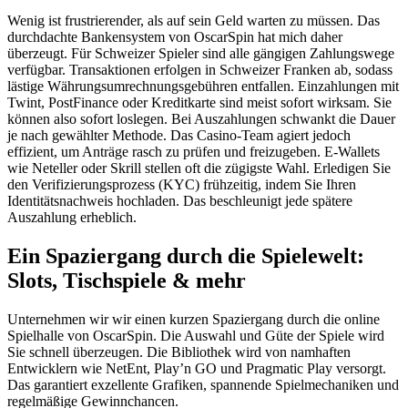
Wenig ist frustrierender, als auf sein Geld warten zu müssen. Das
durchdachte Bankensystem von OscarSpin hat mich daher
überzeugt. Für Schweizer Spieler sind alle gängigen Zahlungswege
verfügbar. Transaktionen erfolgen in Schweizer Franken ab, sodass
lästige Währungsumrechnungsgebühren entfallen. Einzahlungen mit
Twint, PostFinance oder Kreditkarte sind meist sofort wirksam. Sie
können also sofort loslegen. Bei Auszahlungen schwankt die Dauer
je nach gewählter Methode. Das Casino-Team agiert jedoch
effizient, um Anträge rasch zu prüfen und freizugeben. E-Wallets
wie Neteller oder Skrill stellen oft die zügigste Wahl. Erledigen Sie
den Verifizierungsprozess (KYC) frühzeitig, indem Sie Ihren
Identitätsnachweis hochladen. Das beschleunigt jede spätere
Auszahlung erheblich.
Ein Spaziergang durch die Spielewelt:
Slots, Tischspiele & mehr
Unternehmen wir wir einen kurzen Spaziergang durch die online
Spielhalle von OscarSpin. Die Auswahl und Güte der Spiele wird
Sie schnell überzeugen. Die Bibliothek wird von namhaften
Entwicklern wie NetEnt, Play’n GO und Pragmatic Play versorgt.
Das garantiert exzellente Grafiken, spannende Spielmechaniken und
regelmäßige Gewinnchancen.