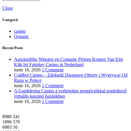
Close
Categorii
casino
Organic
Recent Posts
Aanzienlijke Winsten en Contante Prijzen Komen Van Eén
Klik bij Fairplay Casino in Nederland
iunie 16, 2026
1 Comment
Coldbet Casino – Zdobądź Darmowe Obroty i Wygrywaj Od
Razu w Polsce
iunie 16, 2026
1 Comment
A Gamblerina Casino a verhetetlen promóciókkal rendelkező
virtuális kaszinó hazánkban
iunie 16, 2026
1 Comment
8980
241
1896
570
6983
16