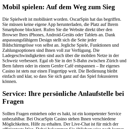
Mobil spielen: Auf dem Weg zum Sieg
Die Spielwelt ist mobilisiert worden. OscarSpin hat das begriffen.
Sie müssen keine eigene App herunterladen, die Platz auf Ihrem
Smartphone blockiert. Rufen Sie die Website direkt über den
Browser Ihres iPhones, Android-Geräts oder Tablets an. Dank
anpassungsfähigem Design stellt sich die Seite jeder
Bildschirmgrösse von selbst an. Jegliche Spiele, Funktionen und
Zahlungsoptionen sind Ihnen voll zur Verfügung. Die
Ladegeschwindigkeiten sind auch über die mobilen Netze in der
Schweiz verbessert. Egal ob Sie in der S-Bahn zwischen Zürich und
Bern fahren oder in einem Genfer Café entspannen – Ihr eigenes
Casino ist stets nur einen Fingertipp weit. Die Bedienung bleibt
einfach und klar, so dass Sie sich ganz auf das Spiel fokussieren
können.
Service: Ihre persönliche Anlaufstelle bei
Fragen
Sollten Fragen entstehen oder es hakt, ist ein kompetenter Service
unbezahlbar. Bei OscarSpin Casino stehen Ihnen verschiedene
Möglichkeiten, Hilfe zu erhalten. Der Live-Chat ist für mich der