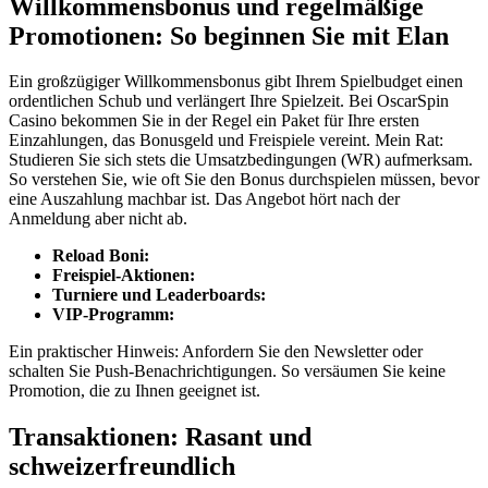
Willkommensbonus und regelmäßige
Promotionen: So beginnen Sie mit Elan
Ein großzügiger Willkommensbonus gibt Ihrem Spielbudget einen
ordentlichen Schub und verlängert Ihre Spielzeit. Bei OscarSpin
Casino bekommen Sie in der Regel ein Paket für Ihre ersten
Einzahlungen, das Bonusgeld und Freispiele vereint. Mein Rat:
Studieren Sie sich stets die Umsatzbedingungen (WR) aufmerksam.
So verstehen Sie, wie oft Sie den Bonus durchspielen müssen, bevor
eine Auszahlung machbar ist. Das Angebot hört nach der
Anmeldung aber nicht ab.
Reload Boni:
Freispiel-Aktionen:
Turniere und Leaderboards:
VIP-Programm:
Ein praktischer Hinweis: Anfordern Sie den Newsletter oder
schalten Sie Push-Benachrichtigungen. So versäumen Sie keine
Promotion, die zu Ihnen geeignet ist.
Transaktionen: Rasant und
schweizerfreundlich