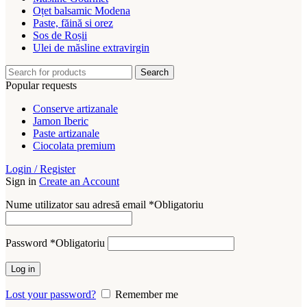
Oțet balsamic Modena
Paste, făină si orez
Sos de Roșii
Ulei de măsline extravirgin
Search
Popular requests
Conserve artizanale
Jamon Iberic
Paste artizanale
Ciocolata premium
Login / Register
Sign in
Create an Account
Nume utilizator sau adresă email
*
Obligatoriu
Password
*
Obligatoriu
Log in
Lost your password?
Remember me