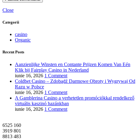
Close
Categorii
casino
Organic
Recent Posts
Aanzienlijke Winsten en Contante Prijzen Komen Van Eén
Klik bij Fairplay Casino in Nederland
iunie 16, 2026
1 Comment
Coldbet Casino – Zdobądź Darmowe Obroty i Wygrywaj Od
Razu w Polsce
iunie 16, 2026
1 Comment
A Gamblerina Casino a verhetetlen promóciókkal rendelkező
virtuális kaszinó hazánkban
iunie 16, 2026
1 Comment
6525
160
3919
801
8813
483