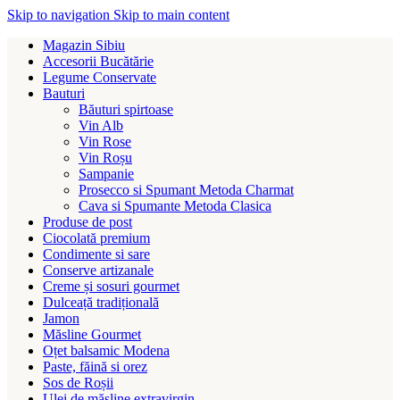
Skip to navigation
Skip to main content
Magazin Sibiu
Accesorii Bucătărie
Legume Conservate
Bauturi
Băuturi spirtoase
Vin Alb
Vin Rose
Vin Roșu
Sampanie
Prosecco si Spumant Metoda Charmat
Cava si Spumante Metoda Clasica
Produse de post
Ciocolată premium
Condimente si sare
Conserve artizanale
Creme și sosuri gourmet
Dulceață tradițională
Jamon
Măsline Gourmet
Oțet balsamic Modena
Paste, făină si orez
Sos de Roșii
Ulei de măsline extravirgin