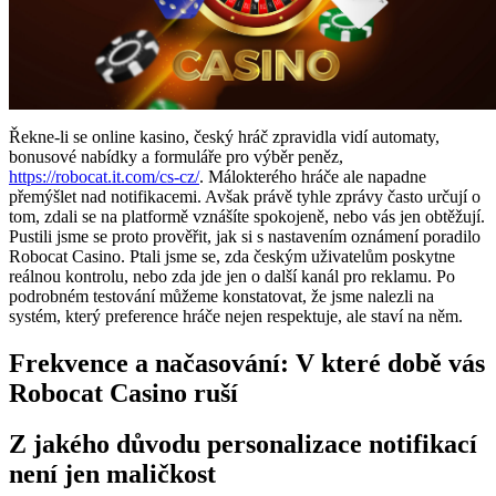
Řekne-li se online kasino, český hráč zpravidla vidí automaty,
bonusové nabídky a formuláře pro výběr peněz,
https://robocat.it.com/cs-cz/
. Málokterého hráče ale napadne
přemýšlet nad notifikacemi. Avšak právě tyhle zprávy často určují o
tom, zdali se na platformě vznášíte spokojeně, nebo vás jen obtěžují.
Pustili jsme se proto prověřit, jak si s nastavením oznámení poradilo
Robocat Casino. Ptali jsme se, zda českým uživatelům poskytne
reálnou kontrolu, nebo zda jde jen o další kanál pro reklamu. Po
podrobném testování můžeme konstatovat, že jsme nalezli na
systém, který preference hráče nejen respektuje, ale staví na něm.
Frekvence a načasování: V které době vás
Robocat Casino ruší
Z jakého důvodu personalizace notifikací
není jen maličkost