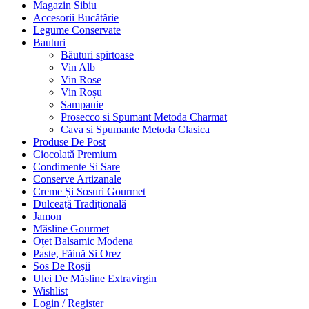
Magazin Sibiu
Accesorii Bucătărie
Legume Conservate
Bauturi
Băuturi spirtoase
Vin Alb
Vin Rose
Vin Roșu
Sampanie
Prosecco si Spumant Metoda Charmat
Cava si Spumante Metoda Clasica
Produse De Post
Ciocolată Premium
Condimente Si Sare
Conserve Artizanale
Creme Și Sosuri Gourmet
Dulceață Tradițională
Jamon
Măsline Gourmet
Oțet Balsamic Modena
Paste, Făină Si Orez
Sos De Roșii
Ulei De Măsline Extravirgin
Wishlist
Login / Register