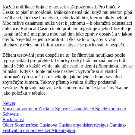
Každá notifikace bojuje o kousek vaší pozornosti. Pro hráče v
Česku to platí mimořádně. Málokdo nemá rád, když mu telefon pípá
kvůli akci, která se ho netýká, nebo kvůli hře, kterou nikdy nehrál.
Moc rušivé oznámení může vést k jednomu – k okamžité odinstalaci
aplikace. Robocat Casino tento problém registruje a jeho filozofie je
jasná: hráč má mít plnou moc nad tím, jaké zprávy dostává a v jakou
chvíli. Nejedná se jen o komfort. Týká se to o to, aby k vám
přicházely relevantní informace a abyste se pociťovali v bezpečí.
Během testování jsme dospěli na to, že filtrování notifikací podle
typu je základ pro přehled. Typický český hráč možná bude chtít
ihned vědět o každé výhře, ale už nestojí o denní připomínku, aby se
přihlásil. Když si tohle můžete nastavit, vytvoříte si si vlastní
informační prostor. Ten respektuje, jak hrajete, a brání vás před
zbytečným šumem. Takový přístup kvalitu služby podstatně
zvyšuje. Projevuje najevo, že kasino vnímá hráče jako člověka, ne
jako položku v tabulce.
Newer
Vorschau vor dem Zocken: Spinsy Casino bietet Spiele vorab der
Schweiz
Back to list
Older
Sommerfest: Casinova Casino organisiert riesiges Gaming-
Festival in der Schweizer Alpenregion