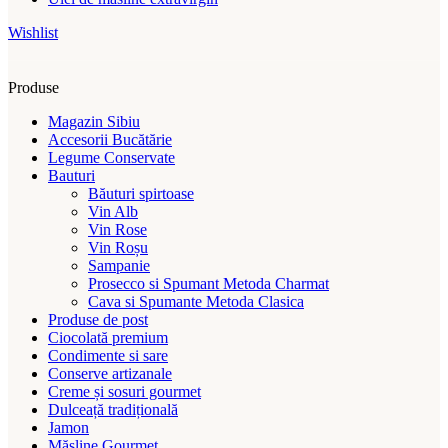
Wishlist
Produse
Magazin Sibiu
Accesorii Bucătărie
Legume Conservate
Bauturi
Băuturi spirtoase
Vin Alb
Vin Rose
Vin Roșu
Sampanie
Prosecco si Spumant Metoda Charmat
Cava si Spumante Metoda Clasica
Produse de post
Ciocolată premium
Condimente si sare
Conserve artizanale
Creme și sosuri gourmet
Dulceață tradițională
Jamon
Măsline Gourmet