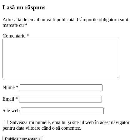
Lasă un răspuns
Adresa ta de email nu va fi publicată.
Câmpurile obligatorii sunt
marcate cu
*
Comentariu
*
Nume
*
Email
*
Site web
Salvează-mi numele, emailul și site-ul web în acest navigator
pentru data viitoare când o să comentez.