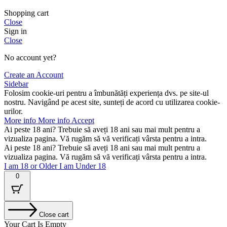
Shopping cart
Close
Sign in
Close
No account yet?
Create an Account
Sidebar
Folosim cookie-uri pentru a îmbunătăți experiența dvs. pe site-ul
nostru. Navigând pe acest site, sunteți de acord cu utilizarea cookie-
urilor.
More info
More info
Accept
Ai peste 18 ani? Trebuie să aveți 18 ani sau mai mult pentru a
vizualiza pagina. Vă rugăm să vă verificați vârsta pentru a intra.
Ai peste 18 ani? Trebuie să aveți 18 ani sau mai mult pentru a
vizualiza pagina. Vă rugăm să vă verificați vârsta pentru a intra.
I am 18 or Older
I am Under 18
0
Close cart
Your Cart Is Empty