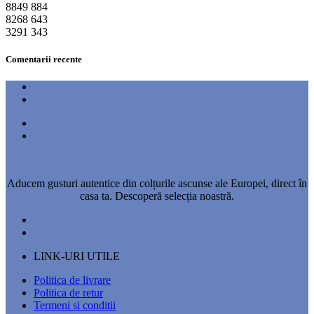
8849
884
8268
643
3291
343
Comentarii recente
Aducem gusturi autentice din colțurile ascunse ale Europei, direct în
casa ta. Descoperă selecția noastră.
LINK-URI UTILE
Politica de livrare
Politica de retur
Termeni si conditii