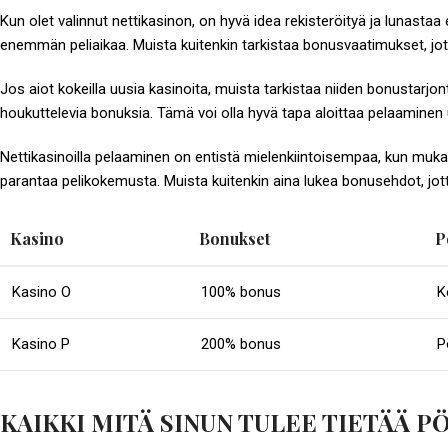
Kun olet valinnut nettikasinon, on hyvä idea rekisteröityä ja lunast
enemmän peliaikaa. Muista kuitenkin tarkistaa bonusvaatimukset, jotta
Jos aiot kokeilla uusia kasinoita, muista tarkistaa niiden bonustarjont
houkuttelevia bonuksia. Tämä voi olla hyvä tapa aloittaa pelaaminen 
Nettikasinoilla pelaaminen on entistä mielenkiintoisempaa, kun mukan
parantaa pelikokemusta. Muista kuitenkin aina lukea bonusehdot, jott
Kasino
Bonukset
P
Kasino O
100% bonus
K
Kasino P
200% bonus
P
KAIKKI MITÄ SINUN TULEE TIETÄÄ P