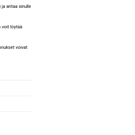
ja antaa sinulle
 voit löytää
bonukset voivat