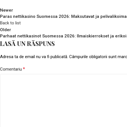
Newer
Paras nettikasino Suomessa 2026: Maksutavat ja pelivalikoima
Back to list
Older
Parhaat nettikasinot Suomessa 2026: Ilmaiskierrokset ja erikoi
LASĂ UN RĂSPUNS
Adresa ta de email nu va fi publicată.
Câmpurile obligatorii sunt mar
*
Comentariu