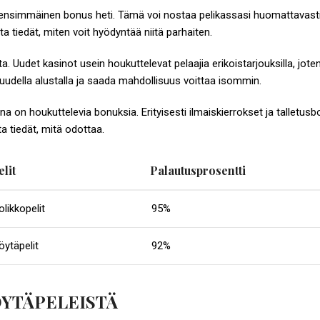
aa ensimmäinen bonus heti. Tämä voi nostaa pelikassasi huomattavasti 
 tiedät, miten voit hyödyntää niitä parhaiten.
a. Uudet kasinot usein houkuttelevat pelaajia erikoistarjouksilla, joten
uudella alustalla ja saada mahdollisuus voittaa isommin.
a on houkuttelevia bonuksia. Erityisesti ilmaiskierrokset ja talletus
a tiedät, mitä odottaa.
elit
Palautusprosentti
olikkopelit
95%
öytäpelit
92%
ÖYTÄPELEISTÄ