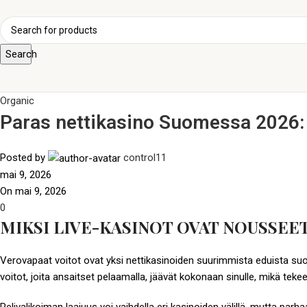
Search
Organic
Paras nettikasino Suomessa 2026:
Posted by
control11
mai 9, 2026
On mai 9, 2026
0
MIKSI LIVE-KASINOT OVAT NOUSSEE
Verovapaat voitot ovat yksi nettikasinoiden suurimmista eduista suomal
voitot, joita ansaitset pelaamalla, jäävät kokonaan sinulle, mikä tek