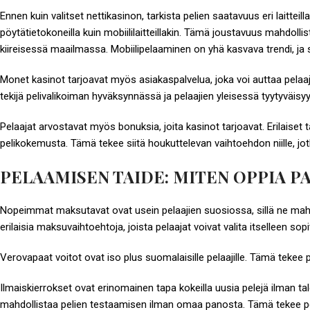
Ennen kuin valitset nettikasinon, tarkista pelien saatavuus eri laitteil
pöytätietokoneilla kuin mobiililaitteillakin. Tämä joustavuus mahdoll
kiireisessä maailmassa. Mobiilipelaaminen on yhä kasvava trendi, j
Monet kasinot tarjoavat myös asiakaspalvelua, joka voi auttaa pelaaji
tekijä pelivalikoiman hyväksynnässä ja pelaajien yleisessä tyytyväisy
Pelaajat arvostavat myös bonuksia, joita kasinot tarjoavat. Erilaiset 
pelikokemusta. Tämä tekee siitä houkuttelevan vaihtoehdon niille, jo
PELAAMISEN TAIDE: MITEN OPPIA P
Nopeimmat maksutavat ovat usein pelaajien suosiossa, sillä ne mahd
erilaisia maksuvaihtoehtoja, joista pelaajat voivat valita itselleen so
Verovapaat voitot ovat iso plus suomalaisille pelaajille. Tämä tekee
Ilmaiskierrokset ovat erinomainen tapa kokeilla uusia pelejä ilman talou
mahdollistaa pelien testaamisen ilman omaa panosta. Tämä tekee