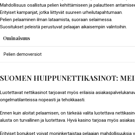
Mahdollisuus osallistua pelien kehittämiseen ja palautteen antamise
Erityiset kampanjat, jotka liittyvät suureen urheilutapahtumaan.
Pelien pelaaminen ilman lataamista, suoraan selaimessa.
Suositukset peleistä perustuvat pelaajan aikaisempiin valintoihin.
Ominaisuus
Pelien demoversiot
SUOMEN HUIPPUNETTIKASINOT: ME
Luotettavat nettikasinot tarjoavat myös erilaisia asiakaspalvelukanav
ongelmatilanteissa nopeasti ja tehokkaasti.
Ennen kuin aloitat pelaamisen, on tärkeää valita luotettava nettikasin
alusta on turvallinen ja luotettava. Hyvä kasino tarjoaa myös asiaka
Erityiset bonukset voivat moninkertaistaa pelaajan mahdollisuuksia vo