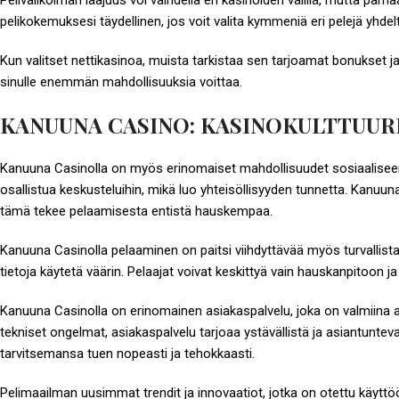
Pelivalikoiman laajuus voi vaihdella eri kasinoiden välillä, mutta parha
pelikokemuksesi täydellinen, jos voit valita kymmeniä eri pelejä yhdel
Kun valitset nettikasinoa, muista tarkistaa sen tarjoamat bonukset ja
sinulle enemmän mahdollisuuksia voittaa.
KANUUNA CASINO: KASINOKULTTUUR
Kanuuna Casinolla on myös erinomaiset mahdollisuudet sosiaaliseen p
osallistua keskusteluihin, mikä luo yhteisöllisyyden tunnetta. Kanuu
tämä tekee pelaamisesta entistä hauskempaa.
Kanuuna Casinolla pelaaminen on paitsi viihdyttävää myös turvallista. 
tietoja käytetä väärin. Pelaajat voivat keskittyä vain hauskanpitoon j
Kanuuna Casinolla on erinomainen asiakaspalvelu, joka on valmiina au
tekniset ongelmat, asiakaspalvelu tarjoaa ystävällistä ja asiantuntev
tarvitsemansa tuen nopeasti ja tehokkaasti.
Pelimaailman uusimmat trendit ja innovaatiot, jotka on otettu käyttöö