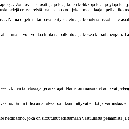
hapelejä. Voit löytää suosittuja pelejä, kuten kolikkopelejä, pöytäpelejä
a pelejä eri genreistä. Valitse kasino, joka tarjoaa laajan pelivalikoim
. Nämä ohjelmat tarjoavat erityisiä etuja ja bonuksia uskollisille asiakka
sallistumalla voit voittaa huikeita palkintoja ja kokea kilpailuhengen. 
?
iseen, kuten talletusrajat ja aikarajat. Nämä ominaisuudet auttavat pelaa
tuu. Sinun tulisi aina lukea bonuksiin liittyvät ehdot ja varmistaa, että
tse nettikasino, joka on sitoutunut edistämään vastuullista pelaamista ja ta