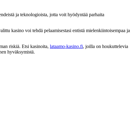
endeistä ja teknologioista, jotta voit hyödyntää parhaita
valittu kasino voi tehdä pelaamisestasi entistä mielenkiintoisempaa ja
man riskiä. Etsi kasinoita,
lataamo-kasino.fi
, joilla on houkuttelevia
ennen hyväksymistä.