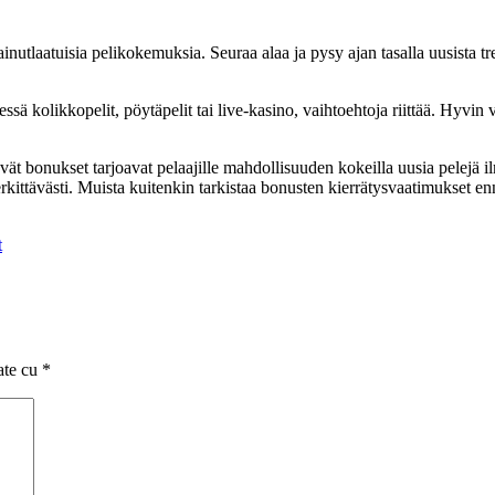
ainutlaatuisia pelikokemuksia. Seuraa alaa ja pysy ajan tasalla uusista tr
sä kolikkopelit, pöytäpelit tai live-kasino, vaihtoehtoja riittää. Hyvin 
vät bonukset tarjoavat pelaajille mahdollisuuden kokeilla uusia pelejä il
merkittävästi. Muista kuitenkin tarkistaa bonusten kierrätysvaatimukset 
t
ate cu
*