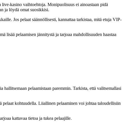
 ja live-kasino vaihtoehtoja. Monipuolisuus ei ainoastaan pidä
an ja löydä omat suosikkisi.
ille. Jos pelaat säännöllisesti, kannattaa tarkistaa, mitä etuja VIP-
Tämä lisää pelaamisen jännitystä ja tarjoaa mahdollisuuden haastaa
jia hallitsemaan pelaamistaan paremmin. Tarkista, että valitsemallasi
 pelaat kohtuudella. Liiallinen pelaaminen voi johtaa taloudellisiin
rjoaa kattavaa tietoa ja tukea pelaajille.