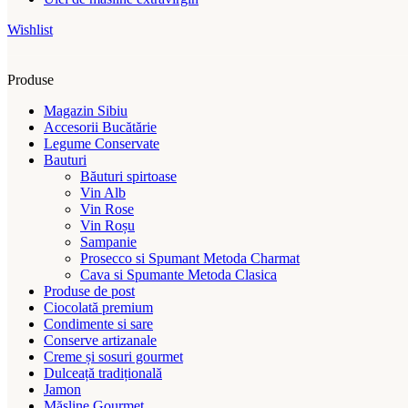
Wishlist
Produse
Magazin Sibiu
Accesorii Bucătărie
Legume Conservate
Bauturi
Băuturi spirtoase
Vin Alb
Vin Rose
Vin Roșu
Sampanie
Prosecco si Spumant Metoda Charmat
Cava si Spumante Metoda Clasica
Produse de post
Ciocolată premium
Condimente si sare
Conserve artizanale
Creme și sosuri gourmet
Dulceață tradițională
Jamon
Măsline Gourmet