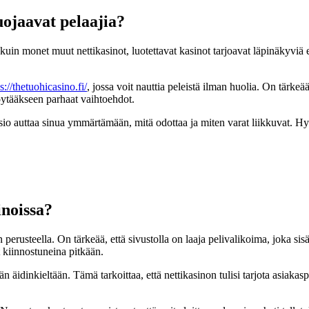
uojaavat pelaajia?
kuin monet muut nettikasinot, luotettavat kasinot tarjoavat läpinäkyviä eh
s://thetuohicasino.fi/
, jossa voit nauttia peleistä ilman huolia. On tärkeää 
 löytääkseen parhaat vaihtoehdot.
sio auttaa sinua ymmärtämään, mitä odottaa ja miten varat liikkuvat. Hy
inoissa?
n perusteella. On tärkeää, että sivustolla on laaja pelivalikoima, joka s
at kiinnostuneina pitkään.
dän äidinkieltään. Tämä tarkoittaa, että nettikasinon tulisi tarjota asia