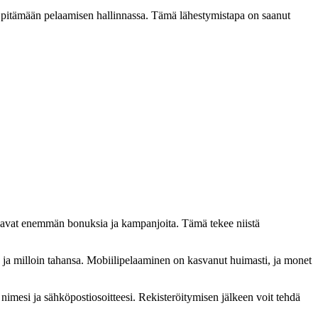
ja pitämään pelaamisen hallinnassa. Tämä lähestymistapa on saanut
rjoavat enemmän bonuksia ja kampanjoita. Tämä tekee niistä
ssä ja milloin tahansa. Mobiilipelaaminen on kasvanut huimasti, ja monet
n nimesi ja sähköpostiosoitteesi. Rekisteröitymisen jälkeen voit tehdä