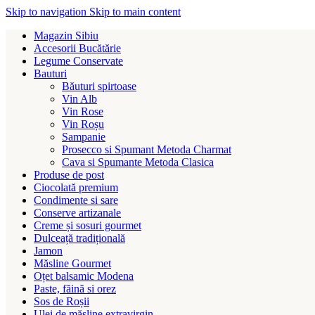
Skip to navigation
Skip to main content
Magazin Sibiu
Accesorii Bucătărie
Legume Conservate
Bauturi
Băuturi spirtoase
Vin Alb
Vin Rose
Vin Roșu
Sampanie
Prosecco si Spumant Metoda Charmat
Cava si Spumante Metoda Clasica
Produse de post
Ciocolată premium
Condimente si sare
Conserve artizanale
Creme și sosuri gourmet
Dulceață tradițională
Jamon
Măsline Gourmet
Oțet balsamic Modena
Paste, făină si orez
Sos de Roșii
Ulei de măsline extravirgin