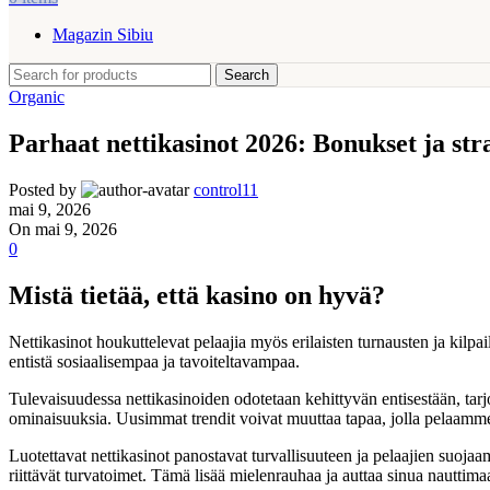
Magazin Sibiu
Search
Organic
Parhaat nettikasinot 2026: Bonukset ja str
Posted by
control11
mai 9, 2026
On mai 9, 2026
0
Mistä tietää, että kasino on hyvä?
Nettikasinot houkuttelevat pelaajia myös erilaisten turnausten ja kilp
entistä sosiaalisempaa ja tavoiteltavampaa.
Tulevaisuudessa nettikasinoiden odotetaan kehittyvän entisestään, tarj
ominaisuuksia. Uusimmat trendit voivat muuttaa tapaa, jolla pelaamme
Luotettavat nettikasinot panostavat turvallisuuteen ja pelaajien suojaa
riittävät turvatoimet. Tämä lisää mielenrauhaa ja auttaa sinua nauttima