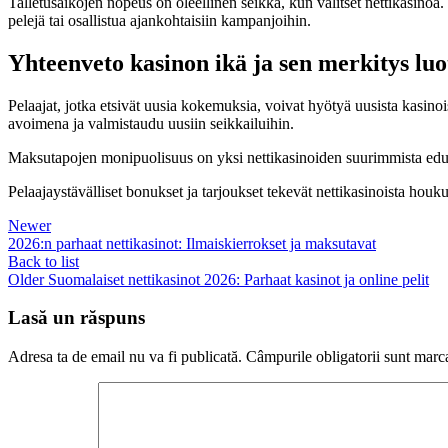
Talletusaikojen nopeus on oleellinen seikka, kun valitset nettikasinoa.
pelejä tai osallistua ajankohtaisiin kampanjoihin.
Yhteenveto kasinon ikä ja sen merkitys luo
Pelaajat, jotka etsivät uusia kokemuksia, voivat hyötyä uusista kasinois
avoimena ja valmistaudu uusiin seikkailuihin.
Maksutapojen monipuolisuus on yksi nettikasinoiden suurimmista eduista
Pelaajaystävälliset bonukset ja tarjoukset tekevät nettikasinoista houkut
Newer
2026:n parhaat nettikasinot: Ilmaiskierrokset ja maksutavat
Back to list
Older
Suomalaiset nettikasinot 2026: Parhaat kasinot ja online pelit
Lasă un răspuns
Adresa ta de email nu va fi publicată.
Câmpurile obligatorii sunt marc