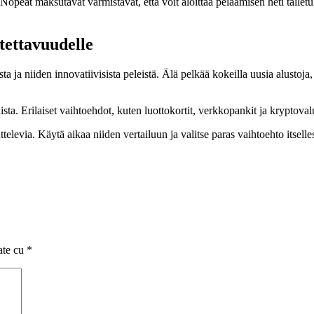
 Nopeat maksutavat varmistavat, että voit aloittaa pelaamisen heti tallet
tettavuudelle
ta ja niiden innovatiivisista peleistä. Älä pelkää kokeilla uusia alustoja
. Erilaiset vaihtoehdot, kuten luottokortit, verkkopankit ja kryptovaluu
televia. Käytä aikaa niiden vertailuun ja valitse paras vaihtoehto itselles
ate cu
*