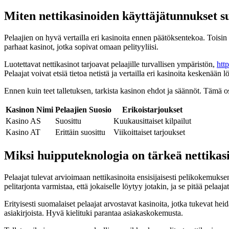
Miten nettikasinoiden käyttäjätunnukset s
Pelaajien on hyvä vertailla eri kasinoita ennen päätöksentekoa. Toisin 
parhaat kasinot, jotka sopivat omaan pelityyliisi.
Luotettavat nettikasinot tarjoavat pelaajille turvallisen ympäristön,
http
Pelaajat voivat etsiä tietoa netistä ja vertailla eri kasinoita keskenään
Ennen kuin teet talletuksen, tarkista kasinon ehdot ja säännöt. Tämä o
Kasinon Nimi
Pelaajien Suosio
Erikoistarjoukset
Kasino AS
Suosittu
Kuukausittaiset kilpailut
Kasino AT
Erittäin suosittu
Viikoittaiset tarjoukset
Miksi huipputeknologia on tärkeä nettikas
Pelaajat tulevat arvioimaan nettikasinoita ensisijaisesti pelikokemukse
pelitarjonta varmistaa, että jokaiselle löytyy jotakin, ja se pitää pelaaj
Erityisesti suomalaiset pelaajat arvostavat kasinoita, jotka tukevat hei
asiakirjoista. Hyvä kielituki parantaa asiakaskokemusta.