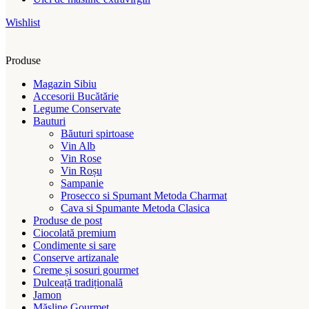
Wishlist
Produse
Magazin Sibiu
Accesorii Bucătărie
Legume Conservate
Bauturi
Băuturi spirtoase
Vin Alb
Vin Rose
Vin Roșu
Sampanie
Prosecco si Spumant Metoda Charmat
Cava si Spumante Metoda Clasica
Produse de post
Ciocolată premium
Condimente si sare
Conserve artizanale
Creme și sosuri gourmet
Dulceață tradițională
Jamon
Măsline Gourmet