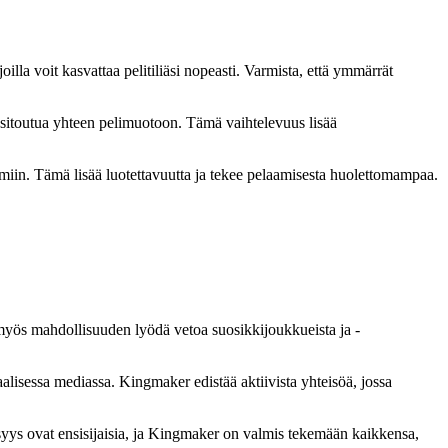
oilla voit kasvattaa pelitiliäsi nopeasti. Varmista, että ymmärrät
see sitoutua yhteen pelimuotoon. Tämä vaihtelevuus lisää
gelmiin. Tämä lisää luotettavuutta ja tekee pelaamisesta huolettomampaa.
 myös mahdollisuuden lyödä vetoa suosikkijoukkueista ja -
alisessa mediassa. Kingmaker edistää aktiivista yhteisöä, jossa
syys ovat ensisijaisia, ja Kingmaker on valmis tekemään kaikkensa,