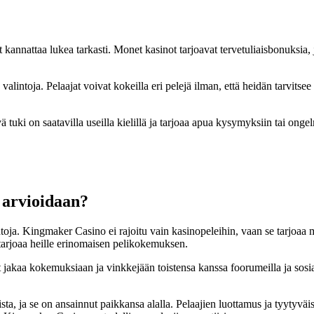
 kannattaa lukea tarkasti. Monet kasinot tarjoavat tervetuliaisbonuksia, j
ia valintoja. Pelaajat voivat kokeilla eri pelejä ilman, että heidän tarvit
ä tuki on saatavilla useilla kielillä ja tarjoaa apua kysymyksiin tai on
 arvioidaan?
toja. Kingmaker Casino ei rajoitu vain kasinopeleihin, vaan se tarjoaa
tarjoaa heille erinomaisen pelikokemuksen.
 jakaa kokemuksiaan ja vinkkejään toistensa kanssa foorumeilla ja sosia
, ja se on ansainnut paikkansa alalla. Pelaajien luottamus ja tyytyväi