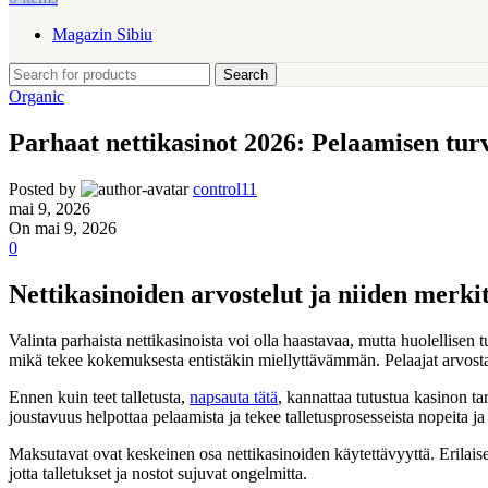
Magazin Sibiu
Search
Organic
Parhaat nettikasinot 2026: Pelaamisen turv
Posted by
control11
mai 9, 2026
On mai 9, 2026
0
Nettikasinoiden arvostelut ja niiden merki
Valinta parhaista nettikasinoista voi olla haastavaa, mutta huolellisen
mikä tekee kokemuksesta entistäkin miellyttävämmän. Pelaajat arvostavat
Ennen kuin teet talletusta,
napsauta tätä
, kannattaa tutustua kasinon ta
joustavuus helpottaa pelaamista ja tekee talletusprosesseista nopeita ja
Maksutavat ovat keskeinen osa nettikasinoiden käytettävyyttä. Erilaise
jotta talletukset ja nostot sujuvat ongelmitta.