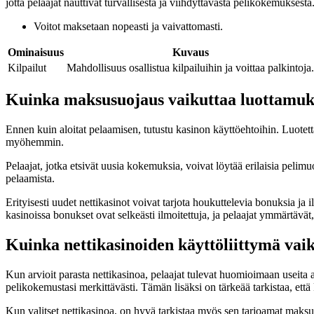
jotta pelaajat nauttivat turvallisesta ja viihdyttävästä pelikokemuksest
Voitot maksetaan nopeasti ja vaivattomasti.
Ominaisuus
Kuvaus
Kilpailut
Mahdollisuus osallistua kilpailuihin ja voittaa palkintoja.
Kuinka maksusuojaus vaikuttaa luottamuks
Ennen kuin aloitat pelaamisen, tutustu kasinon käyttöehtoihin. Luotetta
myöhemmin.
Pelaajat, jotka etsivät uusia kokemuksia, voivat löytää erilaisia pelimu
pelaamista.
Erityisesti uudet nettikasinot voivat tarjota houkuttelevia bonuksia ja 
kasinoissa bonukset ovat selkeästi ilmoitettuja, ja pelaajat ymmärtäv
Kuinka nettikasinoiden käyttöliittymä va
Kun arvioit parasta nettikasinoa, pelaajat tulevat huomioimaan useita as
pelikokemustasi merkittävästi. Tämän lisäksi on tärkeää tarkistaa, että 
Kun valitset nettikasinoa, on hyvä tarkistaa myös sen tarjoamat maksuta