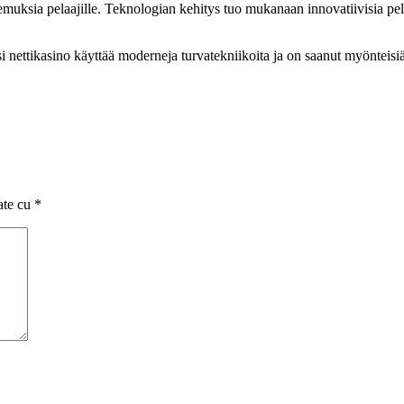
emuksia pelaajille. Teknologian kehitys tuo mukanaan innovatiivisia peli
i nettikasino käyttää moderneja turvatekniikoita ja on saanut myönteisiä 
ate cu
*