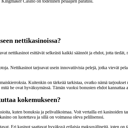
a. Kingmaker Casino on todellinen pelaajien paratiisi.
een nettikasinoissa?
vat nettikasinot esittävät selkeästi kaikki säännöt ja ehdot, jotta tiedä
otoja. Nettikasinot tarjoavat usein innovatiivisia pelejä, jotka vievät pe
ilmaiskierroksia. Kuitenkin on tärkeää tarkistaa, ovatko nämä tarjoukset r
ät, mitä he ovat hyväksymässä. Tämän vuoksi bonusten ehdot kannattaa ai
ikuttaa kokemukseen?
ioita, kuten bonuksia ja pelivalikoimaa. Voit vertailla eri kasinoiden ta
kasino on luotettava ja sillä on voimassa oleva pelilisenssi.
vat. Eri kasinot saattavat hyväksyä erilaisia maksuvälineitä, joten on tä