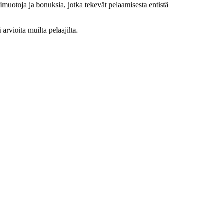
muotoja ja bonuksia, jotka tekevät pelaamisesta entistä
arvioita muilta pelaajilta.