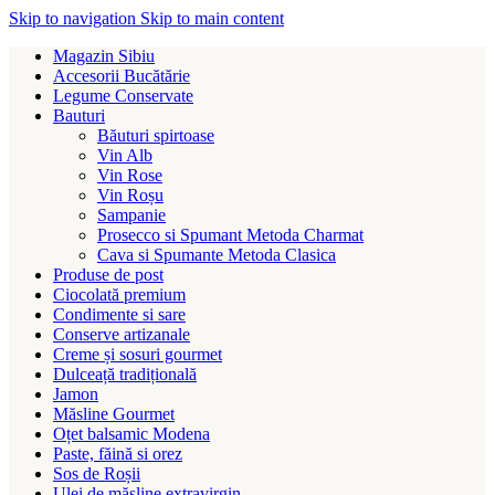
Skip to navigation
Skip to main content
Magazin Sibiu
Accesorii Bucătărie
Legume Conservate
Bauturi
Băuturi spirtoase
Vin Alb
Vin Rose
Vin Roșu
Sampanie
Prosecco si Spumant Metoda Charmat
Cava si Spumante Metoda Clasica
Produse de post
Ciocolată premium
Condimente si sare
Conserve artizanale
Creme și sosuri gourmet
Dulceață tradițională
Jamon
Măsline Gourmet
Oțet balsamic Modena
Paste, făină si orez
Sos de Roșii
Ulei de măsline extravirgin