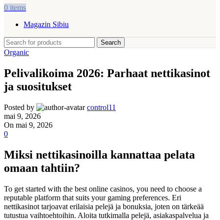
0
items
Magazin Sibiu
Search
Organic
Pelivalikoima 2026: Parhaat nettikasinot
ja suositukset
Posted by
control11
mai 9, 2026
On mai 9, 2026
0
Miksi nettikasinoilla kannattaa pelata
omaan tahtiin?
To get started with the best online casinos, you need to choose a
reputable platform that suits your gaming preferences. Eri
nettikasinot tarjoavat erilaisia pelejä ja bonuksia, joten on tärkeää
tutustua vaihtoehtoihin. Aloita tutkimalla pelejä, asiakaspalvelua ja