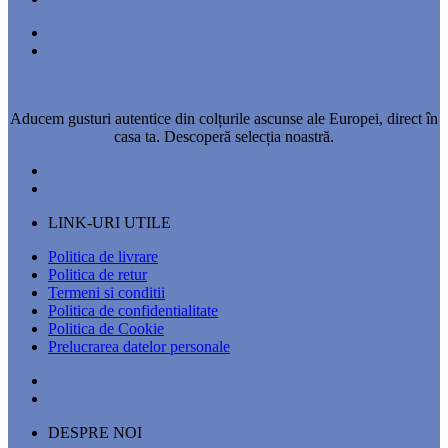
Aducem gusturi autentice din colțurile ascunse ale Europei, direct în
casa ta. Descoperă selecția noastră.
LINK-URI UTILE
Politica de livrare
Politica de retur
Termeni si conditii
Politica de confidentialitate
Politica de Cookie
Prelucrarea datelor personale
DESPRE NOI