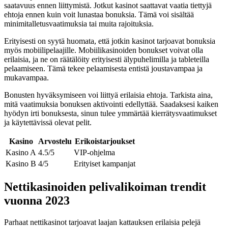
saatavuus ennen liittymistä. Jotkut kasinot saattavat vaatia tiettyjä
ehtoja ennen kuin voit lunastaa bonuksia. Tämä voi sisältää
minimitalletusvaatimuksia tai muita rajoituksia.
Erityisesti on syytä huomata, että jotkin kasinot tarjoavat bonuksia
myös mobiilipelaajille. Mobiilikasinoiden bonukset voivat olla
erilaisia, ja ne on räätälöity erityisesti älypuhelimilla ja tableteilla
pelaamiseen. Tämä tekee pelaamisesta entistä joustavampaa ja
mukavampaa.
Bonusten hyväksymiseen voi liittyä erilaisia ehtoja. Tarkista aina,
mitä vaatimuksia bonuksen aktivointi edellyttää. Saadaksesi kaiken
hyödyn irti bonuksesta, sinun tulee ymmärtää kierrätysvaatimukset
ja käytettävissä olevat pelit.
Kasino
Arvostelu
Erikoistarjoukset
Kasino A
4.5/5
VIP-ohjelma
Kasino B
4/5
Erityiset kampanjat
Nettikasinoiden pelivalikoiman trendit
vuonna 2023
Parhaat nettikasinot tarjoavat laajan kattauksen erilaisia pelejä