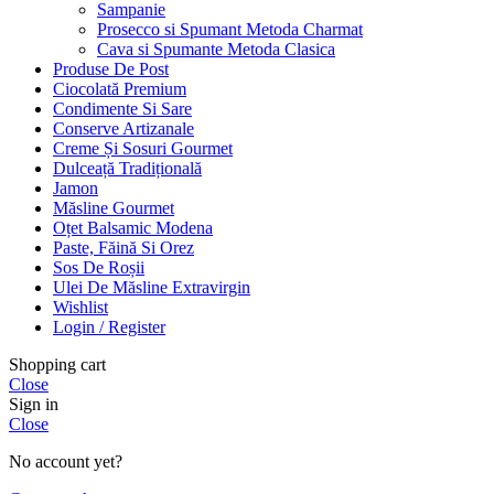
Sampanie
Prosecco si Spumant Metoda Charmat
Cava si Spumante Metoda Clasica
Produse De Post
Ciocolată Premium
Condimente Si Sare
Conserve Artizanale
Creme Și Sosuri Gourmet
Dulceață Tradițională
Jamon
Măsline Gourmet
Oțet Balsamic Modena
Paste, Făină Si Orez
Sos De Roșii
Ulei De Măsline Extravirgin
Wishlist
Login / Register
Shopping cart
Close
Sign in
Close
No account yet?