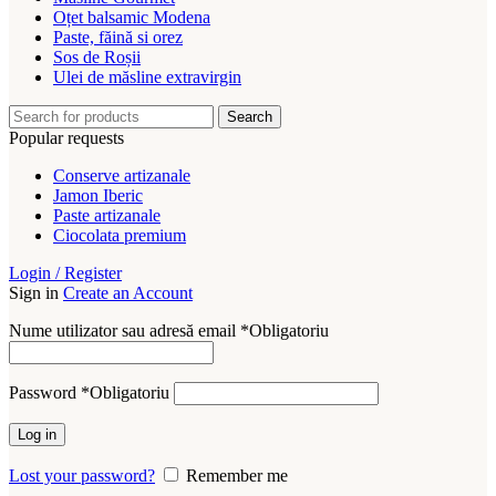
Oțet balsamic Modena
Paste, făină si orez
Sos de Roșii
Ulei de măsline extravirgin
Search
Popular requests
Conserve artizanale
Jamon Iberic
Paste artizanale
Ciocolata premium
Login / Register
Sign in
Create an Account
Nume utilizator sau adresă email
*
Obligatoriu
Password
*
Obligatoriu
Log in
Lost your password?
Remember me