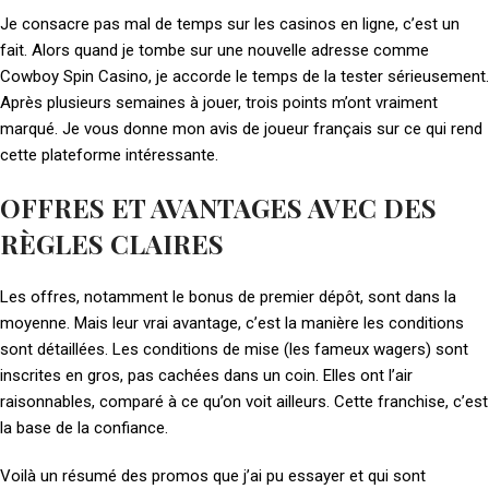
Je consacre pas mal de temps sur les casinos en ligne, c’est un
fait. Alors quand je tombe sur une nouvelle adresse comme
Cowboy Spin Casino, je accorde le temps de la tester sérieusement.
Après plusieurs semaines à jouer, trois points m’ont vraiment
marqué. Je vous donne mon avis de joueur français sur ce qui rend
cette plateforme intéressante.
OFFRES ET AVANTAGES AVEC DES
RÈGLES CLAIRES
Les offres, notamment le bonus de premier dépôt, sont dans la
moyenne. Mais leur vrai avantage, c’est la manière les conditions
sont détaillées. Les conditions de mise (les fameux wagers) sont
inscrites en gros, pas cachées dans un coin. Elles ont l’air
raisonnables, comparé à ce qu’on voit ailleurs. Cette franchise, c’est
la base de la confiance.
Voilà un résumé des promos que j’ai pu essayer et qui sont