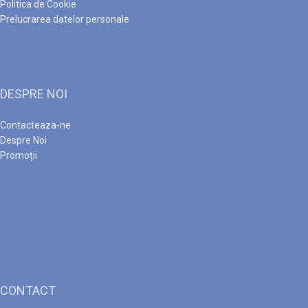
Politica de Cookie
Prelucrarea datelor personale
DESPRE NOI
Contacteaza-ne
Despre Noi
Promoţii
CONTACT