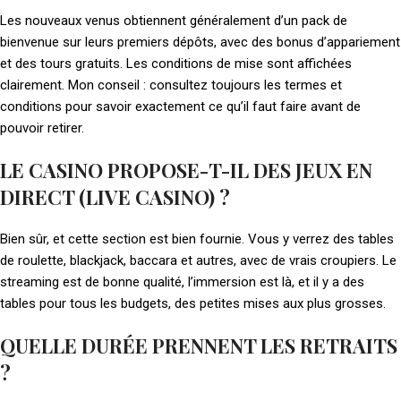
Les nouveaux venus obtiennent généralement d’un pack de
bienvenue sur leurs premiers dépôts, avec des bonus d’appariement
et des tours gratuits. Les conditions de mise sont affichées
clairement. Mon conseil : consultez toujours les termes et
conditions pour savoir exactement ce qu’il faut faire avant de
pouvoir retirer.
LE CASINO PROPOSE-T-IL DES JEUX EN
DIRECT (LIVE CASINO) ?
Bien sûr, et cette section est bien fournie. Vous y verrez des tables
de roulette, blackjack, baccara et autres, avec de vrais croupiers. Le
streaming est de bonne qualité, l’immersion est là, et il y a des
tables pour tous les budgets, des petites mises aux plus grosses.
QUELLE DURÉE PRENNENT LES RETRAITS
?