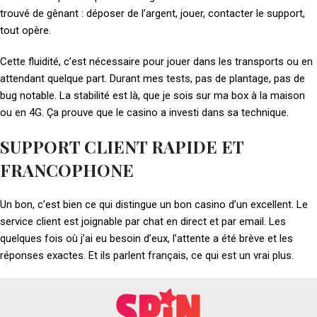
trouvé de gênant : déposer de l’argent, jouer, contacter le support,
tout opère.
Cette fluidité, c’est nécessaire pour jouer dans les transports ou en
attendant quelque part. Durant mes tests, pas de plantage, pas de
bug notable. La stabilité est là, que je sois sur ma box à la maison
ou en 4G. Ça prouve que le casino a investi dans sa technique.
SUPPORT CLIENT RAPIDE ET
FRANCOPHONE
Un bon, c’est bien ce qui distingue un bon casino d’un excellent. Le
service client est joignable par chat en direct et par email. Les
quelques fois où j’ai eu besoin d’eux, l’attente a été brève et les
réponses exactes. Et ils parlent français, ce qui est un vrai plus.