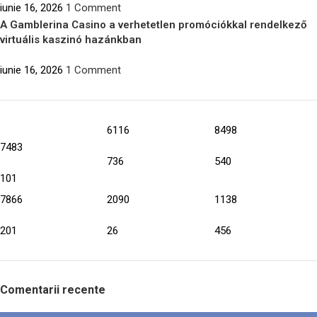
iunie 16, 2026
1 Comment
A Gamblerina Casino a verhetetlen promóciókkal rendelkező
virtuális kaszinó hazánkban
iunie 16, 2026
1 Comment
6116
8498
7483
736
540
101
7866
2090
1138
201
26
456
Comentarii recente