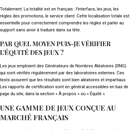
Totalement. La totalité est en français : l’interface, les jeux, les
règles des promotions, le service client. Cette localisation totale est
essentielle pour correctement comprendre les règles et parler au
support sans avoir à traduire dans sa tête.
PAR QUEL MOYEN PUIS-JE VÉRIFIER
L’ÉQUITÉ DES JEUX ?
Les jeux emploient des Générateurs de Nombres Aléatoires (RNG)
qui sont vérifiés régulièrement par des laboratoires externes. Ces
tests assurent que les résultats sont bien aléatoires et impartiaux.
Les rapports de certification sont en général accessibles en bas de
page du site, dans la section « À propos » ou « Équité ».
UNE GAMME DE JEUX CONÇUE AU
MARCHÉ FRANÇAIS