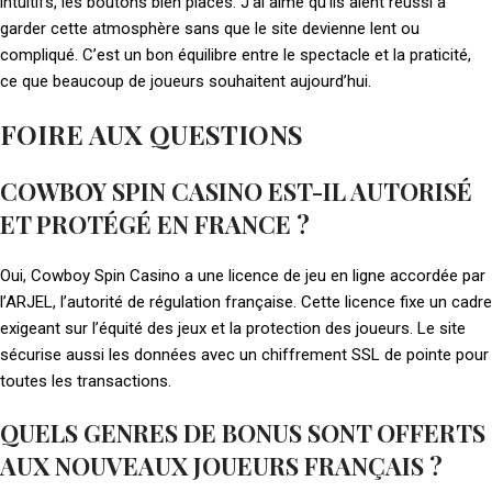
intuitifs, les boutons bien placés. J’ai aimé qu’ils aient réussi à
garder cette atmosphère sans que le site devienne lent ou
compliqué. C’est un bon équilibre entre le spectacle et la praticité,
ce que beaucoup de joueurs souhaitent aujourd’hui.
FOIRE AUX QUESTIONS
COWBOY SPIN CASINO EST-IL AUTORISÉ
ET PROTÉGÉ EN FRANCE ?
Oui, Cowboy Spin Casino a une licence de jeu en ligne accordée par
l’ARJEL, l’autorité de régulation française. Cette licence fixe un cadre
exigeant sur l’équité des jeux et la protection des joueurs. Le site
sécurise aussi les données avec un chiffrement SSL de pointe pour
toutes les transactions.
QUELS GENRES DE BONUS SONT OFFERTS
AUX NOUVEAUX JOUEURS FRANÇAIS ?