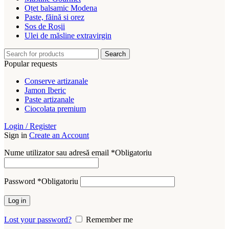
Oțet balsamic Modena
Paste, făină si orez
Sos de Roșii
Ulei de măsline extravirgin
Search
Popular requests
Conserve artizanale
Jamon Iberic
Paste artizanale
Ciocolata premium
Login / Register
Sign in
Create an Account
Nume utilizator sau adresă email
*
Obligatoriu
Password
*
Obligatoriu
Log in
Lost your password?
Remember me