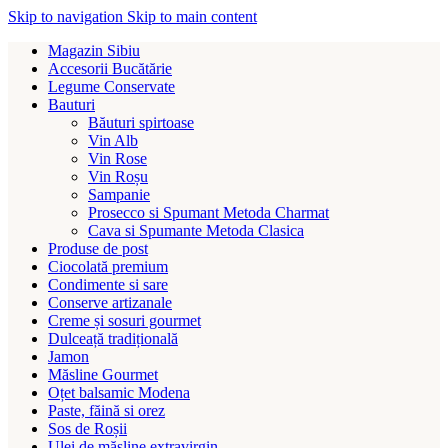
Skip to navigation
Skip to main content
Magazin Sibiu
Accesorii Bucătărie
Legume Conservate
Bauturi
Băuturi spirtoase
Vin Alb
Vin Rose
Vin Roșu
Sampanie
Prosecco si Spumant Metoda Charmat
Cava si Spumante Metoda Clasica
Produse de post
Ciocolată premium
Condimente si sare
Conserve artizanale
Creme și sosuri gourmet
Dulceață tradițională
Jamon
Măsline Gourmet
Oțet balsamic Modena
Paste, făină si orez
Sos de Roșii
Ulei de măsline extravirgin