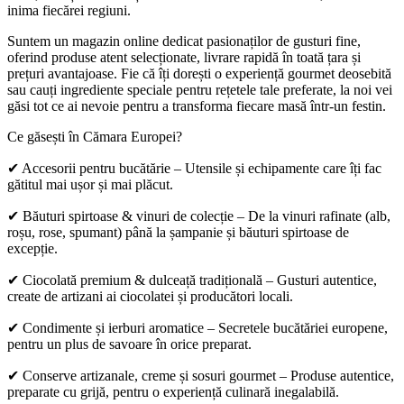
inima fiecărei regiuni.
Suntem un magazin online dedicat pasionaților de gusturi fine,
oferind produse atent selecționate, livrare rapidă în toată țara și
prețuri avantajoase. Fie că îți dorești o experiență gourmet deosebită
sau cauți ingrediente speciale pentru rețetele tale preferate, la noi vei
găsi tot ce ai nevoie pentru a transforma fiecare masă într-un festin.
Ce găsești în Cămara Europei?
✔ Accesorii pentru bucătărie – Utensile și echipamente care îți fac
gătitul mai ușor și mai plăcut.
✔ Băuturi spirtoase & vinuri de colecție – De la vinuri rafinate (alb,
roșu, rose, spumant) până la șampanie și băuturi spirtoase de
excepție.
✔ Ciocolată premium & dulceață tradițională – Gusturi autentice,
create de artizani ai ciocolatei și producători locali.
✔ Condimente și ierburi aromatice – Secretele bucătăriei europene,
pentru un plus de savoare în orice preparat.
✔ Conserve artizanale, creme și sosuri gourmet – Produse autentice,
preparate cu grijă, pentru o experiență culinară inegalabilă.