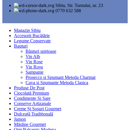
Sibiu, Str. Turnului, nr. 23
0770 632 588
Magazin Sibiu
Accesorii Bucătărie
Legume Conservate
Bauturi
Băuturi spirtoase
Vin Alb
Vin Rose
Vin Roșu
Sampanie
Prosecco si Spumant Metoda Charmat
Cava si Spumante Metoda Clasica
Produse De Post
Ciocolată Premium
Condimente Si Sare
Conserve Artizanale
Creme Și Sosuri Gourmet
Dulceață Tradițională
Jamon
Măsline Gourmet
Oțet Balsamic Modena