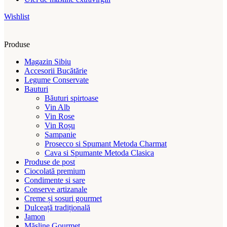
Wishlist
Produse
Magazin Sibiu
Accesorii Bucătărie
Legume Conservate
Bauturi
Băuturi spirtoase
Vin Alb
Vin Rose
Vin Roșu
Sampanie
Prosecco si Spumant Metoda Charmat
Cava si Spumante Metoda Clasica
Produse de post
Ciocolată premium
Condimente si sare
Conserve artizanale
Creme și sosuri gourmet
Dulceață tradițională
Jamon
Măsline Gourmet