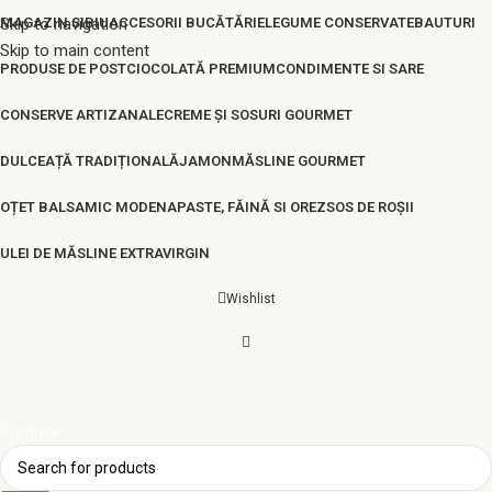
Skip to navigation
MAGAZIN SIBIU
ACCESORII BUCĂTĂRIE
LEGUME CONSERVATE
BAUTURI
Skip to main content
PRODUSE DE POST
CIOCOLATĂ PREMIUM
CONDIMENTE SI SARE
CONSERVE ARTIZANALE
CREME ȘI SOSURI GOURMET
DULCEAȚĂ TRADIȚIONALĂ
JAMON
MĂSLINE GOURMET
OȚET BALSAMIC MODENA
PASTE, FĂINĂ SI OREZ
SOS DE ROȘII
ULEI DE MĂSLINE EXTRAVIRGIN
Wishlist
Produse