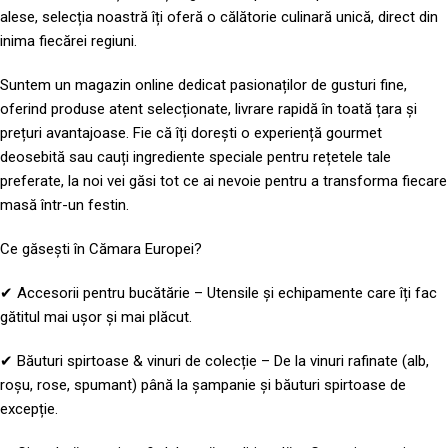
alese, selecția noastră îți oferă o călătorie culinară unică, direct din
inima fiecărei regiuni.
Suntem un magazin online dedicat pasionaților de gusturi fine,
oferind produse atent selecționate, livrare rapidă în toată țara și
prețuri avantajoase. Fie că îți dorești o experiență gourmet
deosebită sau cauți ingrediente speciale pentru rețetele tale
preferate, la noi vei găsi tot ce ai nevoie pentru a transforma fiecare
masă într-un festin.
Ce găsești în Cămara Europei?
✔ Accesorii pentru bucătărie – Utensile și echipamente care îți fac
gătitul mai ușor și mai plăcut.
✔ Băuturi spirtoase & vinuri de colecție – De la vinuri rafinate (alb,
roșu, rose, spumant) până la șampanie și băuturi spirtoase de
excepție.