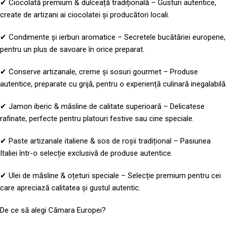
✔ Ciocolată premium & dulceață tradițională – Gusturi autentice,
create de artizani ai ciocolatei și producători locali.
✔ Condimente și ierburi aromatice – Secretele bucătăriei europene,
pentru un plus de savoare în orice preparat.
✔ Conserve artizanale, creme și sosuri gourmet – Produse
autentice, preparate cu grijă, pentru o experiență culinară inegalabilă.
✔ Jamon iberic & măsline de calitate superioară – Delicatese
rafinate, perfecte pentru platouri festive sau cine speciale.
✔ Paste artizanale italiene & sos de roșii tradițional – Pasiunea
Italiei într-o selecție exclusivă de produse autentice.
✔ Ulei de măsline & oțeturi speciale – Selecție premium pentru cei
care apreciază calitatea și gustul autentic.
De ce să alegi Cămara Europei?