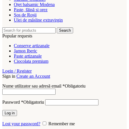
Oțet balsamic Modena
Paste, făină si orez
Sos de Roșii
Ulei de măsline extravirgin
Search
Popular requests
Conserve artizanale
Jamon Iberic
Paste artizanale
Ciocolata premium
Login / Register
Sign in
Create an Account
Nume utilizator sau adresă email
*
Obligatoriu
Password
*
Obligatoriu
Log in
Lost your password?
Remember me