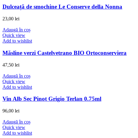
Dulceață de smochine Le Conserve della Nonna
23,00
lei
Adaugă în coș
Quick view
Add to wishlist
Măsline verzi Castelvetrano BIO Ortoconserviera
47,50
lei
Adaugă în coș
Quick view
Add to wishlist
Vin Alb Sec Pinot Grigio Terlan 0.75ml
96,00
lei
Adaugă în coș
Quick view
Add to wishlist