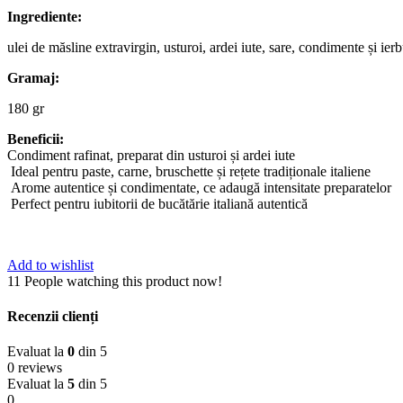
Ingrediente:
ulei de măsline extravirgin, usturoi, ardei iute, sare, condimente și ier
Gramaj:
180 gr
Beneficii:
Condiment rafinat, preparat din usturoi și ardei iute
Ideal pentru paste, carne, bruschette și rețete tradiționale italiene
Arome autentice și condimentate, ce adaugă intensitate preparatelor
Perfect pentru iubitorii de bucătărie italiană autentică
Add to wishlist
11
People watching this product now!
Recenzii clienți
Evaluat la
0
din 5
0 reviews
Evaluat la
5
din 5
0