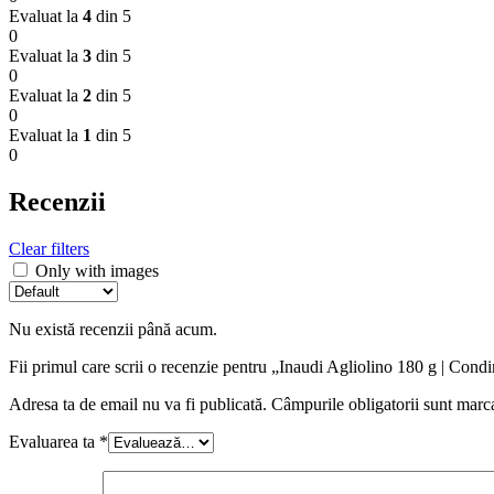
Evaluat la
4
din 5
0
Evaluat la
3
din 5
0
Evaluat la
2
din 5
0
Evaluat la
1
din 5
0
Recenzii
Clear filters
Only with images
Nu există recenzii până acum.
Fii primul care scrii o recenzie pentru „Inaudi Agliolino 180 g | Condim
Adresa ta de email nu va fi publicată.
Câmpurile obligatorii sunt marc
Evaluarea ta
*