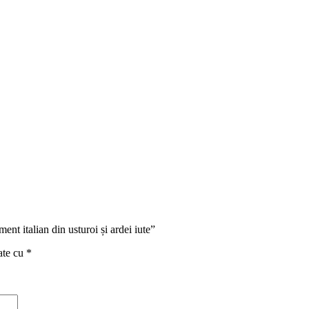
ent italian din usturoi și ardei iute”
ate cu
*