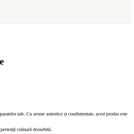
e
reparatelor tale. Cu arome autentice și condimentate, acest produs este
xperiență culinară deosebită.