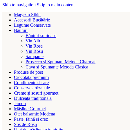
Skip to navigation
Skip to main content
Magazin Sibiu
Accesorii Bucătărie
Legume Conservate
Bauturi
Băuturi spirtoase
Vin Alb
Vin Rose
Vin Roșu
Sampanie
Prosecco si Spumant Metoda Charmat
Cava si Spumante Metoda Clasica
Produse de post
Ciocolată premium
Condimente si sare
Conserve artizanale
Creme și sosuri gourmet
Dulceață tradițională
Jamon
Măsline Gourmet
Oțet balsamic Modena
Paste, făină si orez
Sos de Roșii
Ulei de măsline extravirgin