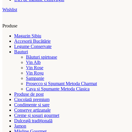
Wishlist
Produse
Magazin Sibiu
Accesorii Bucătărie
Legume Conservate
Bauturi
Băuturi spirtoase
Vin Alb
Vin Rose
Vin Roșu
Sampanie
Prosecco si Spumant Metoda Charmat
Cava si Spumante Metoda Clasica
Produse de post
Ciocolată premium
Condimente si sare
Conserve artizanale
Creme și sosuri gourmet
Dulceață tradițională
Jamon
Măsline Gourmet