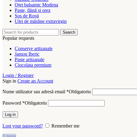
Oțet balsamic Modena
Paste, făină si orez
Sos de Roșii
Ulei de măsline extravirgin
Search
Popular requests
Conserve artizanale
Jamon Iberic
Paste artizanale
Ciocolata premium
Login / Register
Sign in
Create an Account
Nume utilizator sau adresă email
*
Obligatoriu
Password
*
Obligatoriu
Log in
Lost your password?
Remember me
0
items