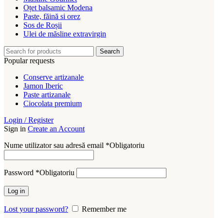
Oțet balsamic Modena
Paste, făină si orez
Sos de Roșii
Ulei de măsline extravirgin
Search
Popular requests
Conserve artizanale
Jamon Iberic
Paste artizanale
Ciocolata premium
Login / Register
Sign in
Create an Account
Nume utilizator sau adresă email
*
Obligatoriu
Password
*
Obligatoriu
Log in
Lost your password?
Remember me