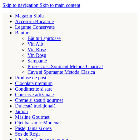
Skip to navigation
Skip to main content
Magazin Sibiu
Accesorii Bucătărie
Legume Conservate
Bauturi
Băuturi spirtoase
Vin Alb
Vin Rose
Vin Roșu
Sampanie
Prosecco si Spumant Metoda Charmat
Cava si Spumante Metoda Clasica
Produse de post
Ciocolată premium
Condimente si sare
Conserve artizanale
Creme și sosuri gourmet
Dulceață tradițională
Jamon
Măsline Gourmet
Oțet balsamic Modena
Paste, făină si orez
Sos de Roșii
Ulei de măsline extravirgin