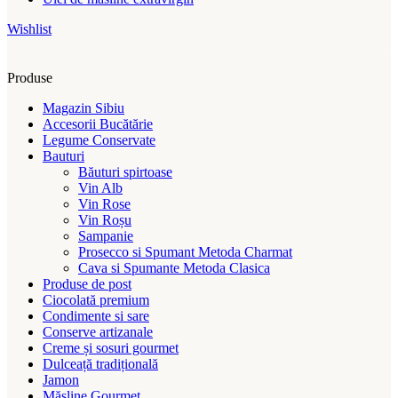
Wishlist
Produse
Magazin Sibiu
Accesorii Bucătărie
Legume Conservate
Bauturi
Băuturi spirtoase
Vin Alb
Vin Rose
Vin Roșu
Sampanie
Prosecco si Spumant Metoda Charmat
Cava si Spumante Metoda Clasica
Produse de post
Ciocolată premium
Condimente si sare
Conserve artizanale
Creme și sosuri gourmet
Dulceață tradițională
Jamon
Măsline Gourmet