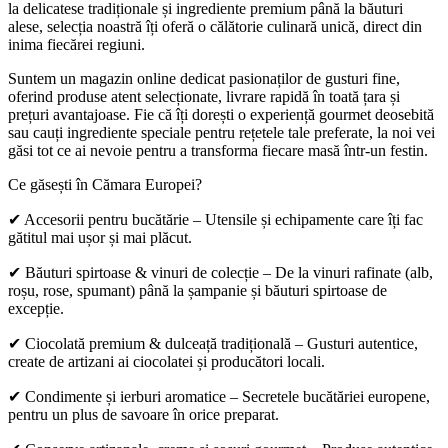
la delicatese tradiționale și ingrediente premium până la băuturi
alese, selecția noastră îți oferă o călătorie culinară unică, direct din
inima fiecărei regiuni.
Suntem un magazin online dedicat pasionaților de gusturi fine,
oferind produse atent selecționate, livrare rapidă în toată țara și
prețuri avantajoase. Fie că îți dorești o experiență gourmet deosebită
sau cauți ingrediente speciale pentru rețetele tale preferate, la noi vei
găsi tot ce ai nevoie pentru a transforma fiecare masă într-un festin.
Ce găsești în Cămara Europei?
✔ Accesorii pentru bucătărie – Utensile și echipamente care îți fac
gătitul mai ușor și mai plăcut.
✔ Băuturi spirtoase & vinuri de colecție – De la vinuri rafinate (alb,
roșu, rose, spumant) până la șampanie și băuturi spirtoase de
excepție.
✔ Ciocolată premium & dulceață tradițională – Gusturi autentice,
create de artizani ai ciocolatei și producători locali.
✔ Condimente și ierburi aromatice – Secretele bucătăriei europene,
pentru un plus de savoare în orice preparat.