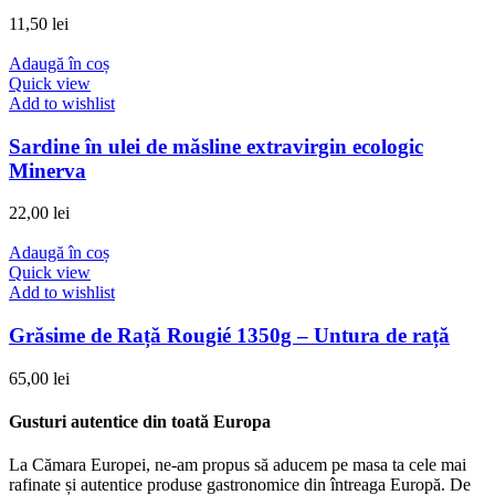
11,50
lei
Adaugă în coș
Quick view
Add to wishlist
Sardine în ulei de măsline extravirgin ecologic
Minerva
22,00
lei
Adaugă în coș
Quick view
Add to wishlist
Grăsime de Rață Rougié 1350g – Untura de rață
65,00
lei
Gusturi autentice din toată Europa​
La Cămara Europei, ne-am propus să aducem pe masa ta cele mai
rafinate și autentice produse gastronomice din întreaga Europă. De