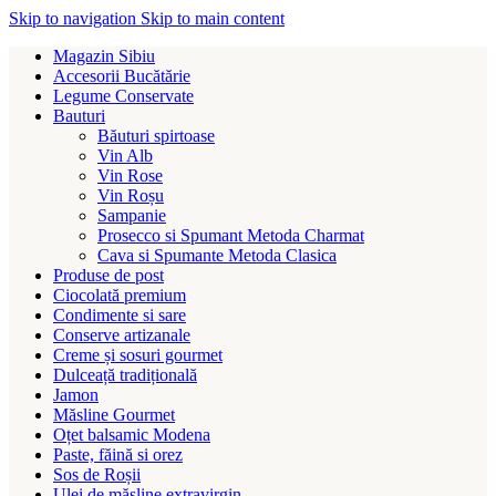
Skip to navigation
Skip to main content
Magazin Sibiu
Accesorii Bucătărie
Legume Conservate
Bauturi
Băuturi spirtoase
Vin Alb
Vin Rose
Vin Roșu
Sampanie
Prosecco si Spumant Metoda Charmat
Cava si Spumante Metoda Clasica
Produse de post
Ciocolată premium
Condimente si sare
Conserve artizanale
Creme și sosuri gourmet
Dulceață tradițională
Jamon
Măsline Gourmet
Oțet balsamic Modena
Paste, făină si orez
Sos de Roșii
Ulei de măsline extravirgin