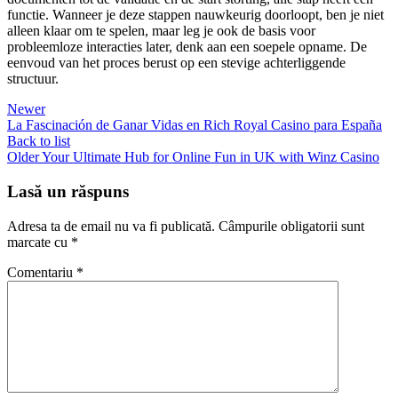
functie. Wanneer je deze stappen nauwkeurig doorloopt, ben je niet
alleen klaar om te spelen, maar leg je ook de basis voor
probleemloze interacties later, denk aan een soepele opname. De
eenvoud van het proces berust op een stevige achterliggende
structuur.
Newer
La Fascinación de Ganar Vidas en Rich Royal Casino para España
Back to list
Older
Your Ultimate Hub for Online Fun in UK with Winz Casino
Lasă un răspuns
Adresa ta de email nu va fi publicată.
Câmpurile obligatorii sunt
marcate cu
*
Comentariu
*