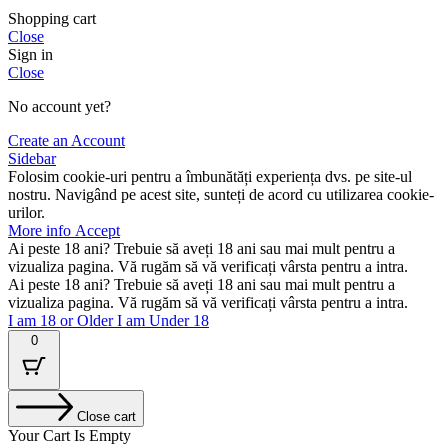
Shopping cart
Close
Sign in
Close
No account yet?
Create an Account
Sidebar
Folosim cookie-uri pentru a îmbunătăți experiența dvs. pe site-ul
nostru. Navigând pe acest site, sunteți de acord cu utilizarea cookie-
urilor.
More
More info
Accept
info
Ai peste 18 ani? Trebuie să aveți 18 ani sau mai mult pentru a
vizualiza pagina. Vă rugăm să vă verificați vârsta pentru a intra.
Ai peste 18 ani? Trebuie să aveți 18 ani sau mai mult pentru a
vizualiza pagina. Vă rugăm să vă verificați vârsta pentru a intra.
I am 18 or Older
I am Under 18
0
Close cart
Your Cart Is Empty