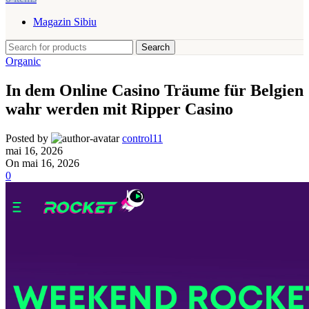
Magazin Sibiu
Search
Organic
In dem Online Casino Träume für Belgien
wahr werden mit Ripper Casino
Posted by
control11
mai 16, 2026
On mai 16, 2026
0