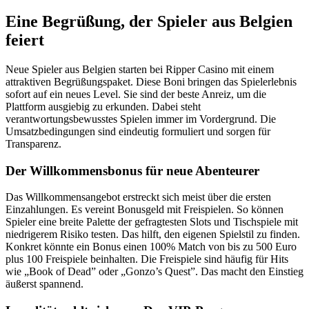
Eine Begrüßung, der Spieler aus Belgien
feiert
Neue Spieler aus Belgien starten bei Ripper Casino mit einem
attraktiven Begrüßungspaket. Diese Boni bringen das Spielerlebnis
sofort auf ein neues Level. Sie sind der beste Anreiz, um die
Plattform ausgiebig zu erkunden. Dabei steht
verantwortungsbewusstes Spielen immer im Vordergrund. Die
Umsatzbedingungen sind eindeutig formuliert und sorgen für
Transparenz.
Der Willkommensbonus für neue Abenteurer
Das Willkommensangebot erstreckt sich meist über die ersten
Einzahlungen. Es vereint Bonusgeld mit Freispielen. So können
Spieler eine breite Palette der gefragtesten Slots und Tischspiele mit
niedrigerem Risiko testen. Das hilft, den eigenen Spielstil zu finden.
Konkret könnte ein Bonus einen 100% Match von bis zu 500 Euro
plus 100 Freispiele beinhalten. Die Freispiele sind häufig für Hits
wie „Book of Dead” oder „Gonzo’s Quest”. Das macht den Einstieg
äußerst spannend.