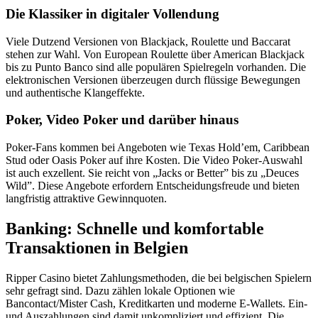
Die Klassiker in digitaler Vollendung
Viele Dutzend Versionen von Blackjack, Roulette und Baccarat
stehen zur Wahl. Von European Roulette über American Blackjack
bis zu Punto Banco sind alle populären Spielregeln vorhanden. Die
elektronischen Versionen überzeugen durch flüssige Bewegungen
und authentische Klangeffekte.
Poker, Video Poker und darüber hinaus
Poker-Fans kommen bei Angeboten wie Texas Hold’em, Caribbean
Stud oder Oasis Poker auf ihre Kosten. Die Video Poker-Auswahl
ist auch exzellent. Sie reicht von „Jacks or Better” bis zu „Deuces
Wild”. Diese Angebote erfordern Entscheidungsfreude und bieten
langfristig attraktive Gewinnquoten.
Banking: Schnelle und komfortable
Transaktionen in Belgien
Ripper Casino bietet Zahlungsmethoden, die bei belgischen Spielern
sehr gefragt sind. Dazu zählen lokale Optionen wie
Bancontact/Mister Cash, Kreditkarten und moderne E-Wallets. Ein-
und Auszahlungen sind damit unkompliziert und effizient. Die