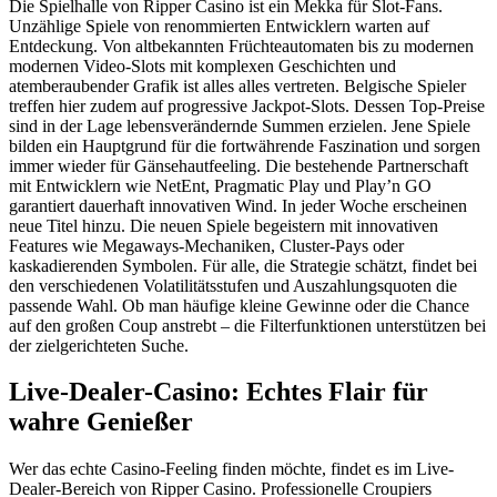
Die Spielhalle von Ripper Casino ist ein Mekka für Slot-Fans.
Unzählige Spiele von renommierten Entwicklern warten auf
Entdeckung. Von altbekannten Früchteautomaten bis zu modernen
modernen Video-Slots mit komplexen Geschichten und
atemberaubender Grafik ist alles alles vertreten. Belgische Spieler
treffen hier zudem auf progressive Jackpot-Slots. Dessen Top-Preise
sind in der Lage lebensverändernde Summen erzielen. Jene Spiele
bilden ein Hauptgrund für die fortwährende Faszination und sorgen
immer wieder für Gänsehautfeeling. Die bestehende Partnerschaft
mit Entwicklern wie NetEnt, Pragmatic Play und Play’n GO
garantiert dauerhaft innovativen Wind. In jeder Woche erscheinen
neue Titel hinzu. Die neuen Spiele begeistern mit innovativen
Features wie Megaways-Mechaniken, Cluster-Pays oder
kaskadierenden Symbolen. Für alle, die Strategie schätzt, findet bei
den verschiedenen Volatilitätsstufen und Auszahlungsquoten die
passende Wahl. Ob man häufige kleine Gewinne oder die Chance
auf den großen Coup anstrebt – die Filterfunktionen unterstützen bei
der zielgerichteten Suche.
Live-Dealer-Casino: Echtes Flair für
wahre Genießer
Wer das echte Casino-Feeling finden möchte, findet es im Live-
Dealer-Bereich von Ripper Casino. Professionelle Croupiers