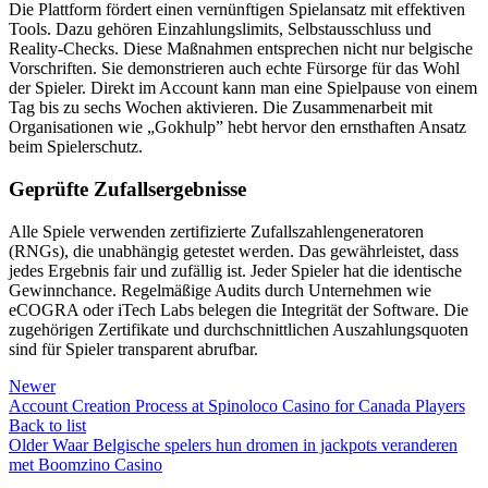
Die Plattform fördert einen vernünftigen Spielansatz mit effektiven
Tools. Dazu gehören Einzahlungslimits, Selbstausschluss und
Reality-Checks. Diese Maßnahmen entsprechen nicht nur belgische
Vorschriften. Sie demonstrieren auch echte Fürsorge für das Wohl
der Spieler. Direkt im Account kann man eine Spielpause von einem
Tag bis zu sechs Wochen aktivieren. Die Zusammenarbeit mit
Organisationen wie „Gokhulp” hebt hervor den ernsthaften Ansatz
beim Spielerschutz.
Geprüfte Zufallsergebnisse
Alle Spiele verwenden zertifizierte Zufallszahlengeneratoren
(RNGs), die unabhängig getestet werden. Das gewährleistet, dass
jedes Ergebnis fair und zufällig ist. Jeder Spieler hat die identische
Gewinnchance. Regelmäßige Audits durch Unternehmen wie
eCOGRA oder iTech Labs belegen die Integrität der Software. Die
zugehörigen Zertifikate und durchschnittlichen Auszahlungsquoten
sind für Spieler transparent abrufbar.
Newer
Account Creation Process at Spinoloco Casino for Canada Players
Back to list
Older
Waar Belgische spelers hun dromen in jackpots veranderen
met Boomzino Casino