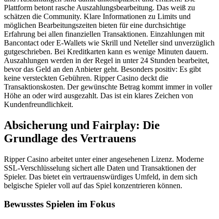
Plattform betont rasche Auszahlungsbearbeitung. Das weiß zu
schätzen die Community. Klare Informationen zu Limits und
möglichen Bearbeitungszeiten bieten für eine durchsichtige
Erfahrung bei allen finanziellen Transaktionen. Einzahlungen mit
Bancontact oder E-Wallets wie Skrill und Neteller sind unverzüglich
gutgeschrieben. Bei Kreditkarten kann es wenige Minuten dauern.
Auszahlungen werden in der Regel in unter 24 Stunden bearbeitet,
bevor das Geld an den Anbieter geht. Besonders positiv: Es gibt
keine versteckten Gebühren. Ripper Casino deckt die
Transaktionskosten. Der gewünschte Betrag kommt immer in voller
Höhe an oder wird ausgezahlt. Das ist ein klares Zeichen von
Kundenfreundlichkeit.
Absicherung und Fairplay: Die
Grundlage des Vertrauens
Ripper Casino arbeitet unter einer angesehenen Lizenz. Moderne
SSL-Verschlüsselung sichert alle Daten und Transaktionen der
Spieler. Das bietet ein vertrauenswürdiges Umfeld, in dem sich
belgische Spieler voll auf das Spiel konzentrieren können.
Bewusstes Spielen im Fokus