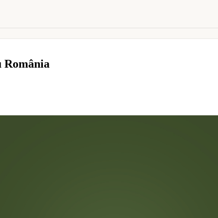
ru România