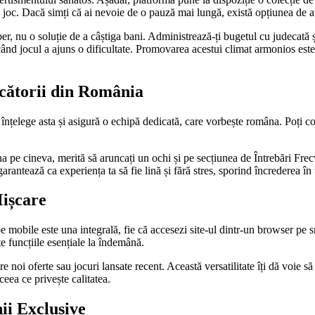
de joc. Dacă simți că ai nevoie de o pauză mai lungă, există opțiunea d
er, nu o soluție de a câștiga bani. Administrează-ți bugetul cu judecată ș
ci când jocul a ajuns o dificultate. Promovarea acestui climat armonios e
ucătorii din România
țelege asta și asigură o echipă dedicată, care vorbește româna. Poți con
a pe cineva, merită să aruncați un ochi și pe secțiunea de Întrebări Fr
arantează ca experiența ta să fie lină și fără stres, sporind încrederea în
Mișcare
mobile este una integrală, fie că accesezi site-ul dintr-un browser pe sm
te funcțiile esențiale la îndemână.
re noi oferte sau jocuri lansate recent. Această versatilitate îți dă voie s
ceea ce privește calitatea.
ii Exclusive