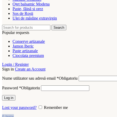
Oțet balsamic Modena
Paste, făină si orez
Sos de Roșii
Ulei de măsline extravirgin
Search
Popular requests
Conserve artizanale
Jamon Iberic
Paste artizanale
Ciocolata premium
Login / Register
Sign in
Create an Account
Nume utilizator sau adresă email
*
Obligatoriu
Password
*
Obligatoriu
Log in
Lost your password?
Remember me
0
items