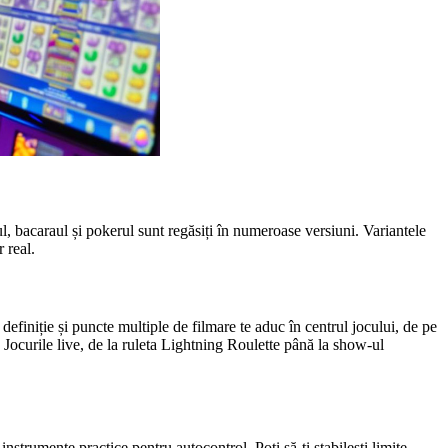
ul, bacaraul și pokerul sunt regăsiți în numeroase versiuni. Variantele
 real.
 definiție și puncte multiple de filmare te aduc în centrul jocului, de pe
. Jocurile live, de la ruleta Lightning Roulette până la show-ul
strumente practice pentru autocontrol. Poți să-ți stabilești limite