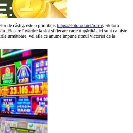
lor de câștig, este o prioritate,
https://slotoroo.net/ro-ro/
. Slotoro
 Fiecare învârtire la slot și fiecare carte împărțită aici sunt ca niște
durile următoare, vei afla ce anume impune ritmul victoriei de la