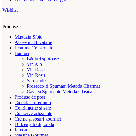
Wishlist
Produse
Magazin Sibiu
Accesorii Bucătărie
Legume Conservate
Bauturi
Băuturi spirtoase
Vin Alb
Vin Rose
Vin Roșu
Sampanie
Prosecco si Spumant Metoda Charmat
Cava si Spumante Metoda Clasica
Produse de post
Ciocolată premium
Condimente si sare
Conserve artizanale
Creme și sosuri gourmet
Dulceață tradițională
Jamon
Măsline Gourmet