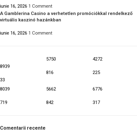
iunie 16, 2026
1 Comment
A Gamblerina Casino a verhetetlen promóciókkal rendelkező
virtuális kaszinó hazánkban
iunie 16, 2026
1 Comment
5750
4272
8939
816
225
33
8039
5662
6776
719
842
317
Comentarii recente