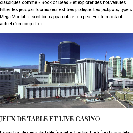
classiques comme « Book of Dead » et explorer des nouveautés.
Filtrer les jeux par fournisseur est très pratique. Les jackpots, type «
Mega Moolah », sont bien apparents et on peut voir le montant
actuel d’un coup d’œil.
JEUX DE TABLE ET LIVE CASINO
La section des jeux de table (roulette, blackjack, etc.) est complète.