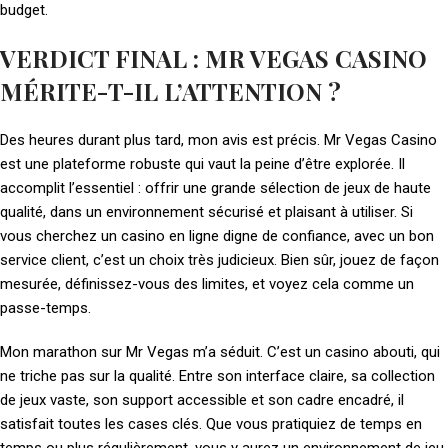
budget.
VERDICT FINAL : MR VEGAS CASINO
MÉRITE-T-IL L’ATTENTION ?
Des heures durant plus tard, mon avis est précis. Mr Vegas Casino
est une plateforme robuste qui vaut la peine d’être explorée. Il
accomplit l’essentiel : offrir une grande sélection de jeux de haute
qualité, dans un environnement sécurisé et plaisant à utiliser. Si
vous cherchez un casino en ligne digne de confiance, avec un bon
service client, c’est un choix très judicieux. Bien sûr, jouez de façon
mesurée, définissez-vous des limites, et voyez cela comme un
passe-temps.
Mon marathon sur Mr Vegas m’a séduit. C’est un casino abouti, qui
ne triche pas sur la qualité. Entre son interface claire, sa collection
de jeux vaste, son support accessible et son cadre encadré, il
satisfait toutes les cases clés. Que vous pratiquiez de temps en