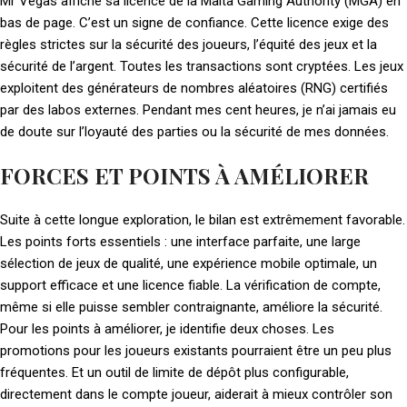
Mr Vegas affiche sa licence de la Malta Gaming Authority (MGA) en
bas de page. C’est un signe de confiance. Cette licence exige des
règles strictes sur la sécurité des joueurs, l’équité des jeux et la
sécurité de l’argent. Toutes les transactions sont cryptées. Les jeux
exploitent des générateurs de nombres aléatoires (RNG) certifiés
par des labos externes. Pendant mes cent heures, je n’ai jamais eu
de doute sur l’loyauté des parties ou la sécurité de mes données.
FORCES ET POINTS À AMÉLIORER
Suite à cette longue exploration, le bilan est extrêmement favorable.
Les points forts essentiels : une interface parfaite, une large
sélection de jeux de qualité, une expérience mobile optimale, un
support efficace et une licence fiable. La vérification de compte,
même si elle puisse sembler contraignante, améliore la sécurité.
Pour les points à améliorer, je identifie deux choses. Les
promotions pour les joueurs existants pourraient être un peu plus
fréquentes. Et un outil de limite de dépôt plus configurable,
directement dans le compte joueur, aiderait à mieux contrôler son