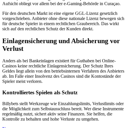
Aufsicht obliegt vor allem bei der e-Gaming-Behörde in Curaçao.
Für den deutschen Markt ist eine eigene GGL-Lizenz gesetzlich
vorgeschrieben. Anbieter ohne diese nationale Lizenz bewegen sich
für deutsche Spieler in einem rechtlichen Graubereich. Das wirkt
sich auf den rechtlichen Schutz der Kunden direkt.
Einlagensicherung und Absicherung vor
Verlust
Anders als bei Bankeinlagen existiert für Guthaben bei Online-
Casinos keine rechtliche Einlagensicherung. Der Schutz Ihres
Geldes liegt allein von den betriebsinternen Verfahren des Anbieters
ab. Im Falle einer Insolvenz des Casinos sind die Kontostände der
Spieler meist verloren.
Kontrolliertes Spielen als Schutz
Billybets stellt Werkzeuge wie Einzahlungslimits, Verlustlimits oder
die Möglichkeit zum Selbstausschluss bereit. Wer diese Instrumente
regelmäßig nutzt, sichert aktiv seine Finanzen. Sie helfen, die
Kontrolle zu behalten und hohe Verluste zu umgehen.