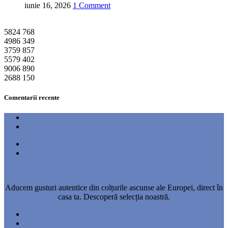
iunie 16, 2026
1 Comment
5824
768
4986
349
3759
857
5579
402
9006
890
2688
150
Comentarii recente
Aducem gusturi autentice din colțurile ascunse ale Europei, direct în
casa ta. Descoperă selecția noastră.