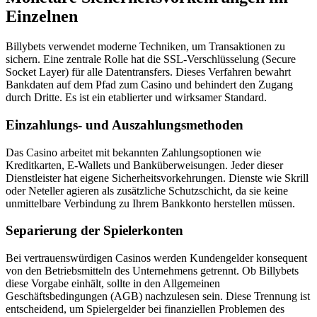
Einzelnen
Billybets verwendet moderne Techniken, um Transaktionen zu
sichern. Eine zentrale Rolle hat die SSL-Verschlüsselung (Secure
Socket Layer) für alle Datentransfers. Dieses Verfahren bewahrt
Bankdaten auf dem Pfad zum Casino und behindert den Zugang
durch Dritte. Es ist ein etablierter und wirksamer Standard.
Einzahlungs- und Auszahlungsmethoden
Das Casino arbeitet mit bekannten Zahlungsoptionen wie
Kreditkarten, E-Wallets und Banküberweisungen. Jeder dieser
Dienstleister hat eigene Sicherheitsvorkehrungen. Dienste wie Skrill
oder Neteller agieren als zusätzliche Schutzschicht, da sie keine
unmittelbare Verbindung zu Ihrem Bankkonto herstellen müssen.
Separierung der Spielerkonten
Bei vertrauenswürdigen Casinos werden Kundengelder konsequent
von den Betriebsmitteln des Unternehmens getrennt. Ob Billybets
diese Vorgabe einhält, sollte in den Allgemeinen
Geschäftsbedingungen (AGB) nachzulesen sein. Diese Trennung ist
entscheidend, um Spielergelder bei finanziellen Problemen des