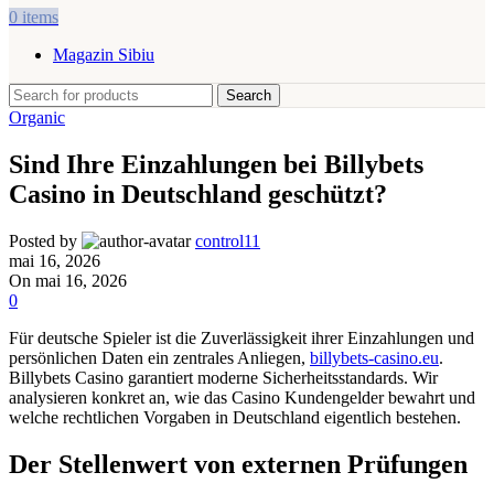
0
items
Magazin Sibiu
Search
Organic
Sind Ihre Einzahlungen bei Billybets
Casino in Deutschland geschützt?
Posted by
control11
mai 16, 2026
On mai 16, 2026
0
Für deutsche Spieler ist die Zuverlässigkeit ihrer Einzahlungen und
persönlichen Daten ein zentrales Anliegen,
billybets-casino.eu
.
Billybets Casino garantiert moderne Sicherheitsstandards. Wir
analysieren konkret an, wie das Casino Kundengelder bewahrt und
welche rechtlichen Vorgaben in Deutschland eigentlich bestehen.
Der Stellenwert von externen Prüfungen