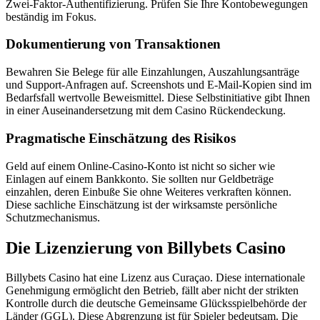
Zwei-Faktor-Authentifizierung. Prüfen Sie Ihre Kontobewegungen
beständig im Fokus.
Dokumentierung von Transaktionen
Bewahren Sie Belege für alle Einzahlungen, Auszahlungsanträge
und Support-Anfragen auf. Screenshots und E-Mail-Kopien sind im
Bedarfsfall wertvolle Beweismittel. Diese Selbstinitiative gibt Ihnen
in einer Auseinandersetzung mit dem Casino Rückendeckung.
Pragmatische Einschätzung des Risikos
Geld auf einem Online-Casino-Konto ist nicht so sicher wie
Einlagen auf einem Bankkonto. Sie sollten nur Geldbeträge
einzahlen, deren Einbuße Sie ohne Weiteres verkraften können.
Diese sachliche Einschätzung ist der wirksamste persönliche
Schutzmechanismus.
Die Lizenzierung von Billybets Casino
Billybets Casino hat eine Lizenz aus Curaçao. Diese internationale
Genehmigung ermöglicht den Betrieb, fällt aber nicht der strikten
Kontrolle durch die deutsche Gemeinsame Glücksspielbehörde der
Länder (GGL). Diese Abgrenzung ist für Spieler bedeutsam. Die