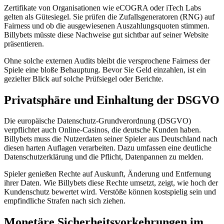
Zertifikate von Organisationen wie eCOGRA oder iTech Labs
gelten als Gütesiegel. Sie prüfen die Zufallsgeneratoren (RNG) auf
Fairness und ob die ausgewiesenen Auszahlungsquoten stimmen.
Billybets müsste diese Nachweise gut sichtbar auf seiner Website
präsentieren.
Ohne solche externen Audits bleibt die versprochene Fairness der
Spiele eine bloße Behauptung. Bevor Sie Geld einzahlen, ist ein
gezielter Blick auf solche Prüfsiegel oder Berichte.
Privatsphäre und Einhaltung der DSGVO
Die europäische Datenschutz-Grundverordnung (DSGVO)
verpflichtet auch Online-Casinos, die deutsche Kunden haben.
Billybets muss die Nutzerdaten seiner Spieler aus Deutschland nach
diesen harten Auflagen verarbeiten. Dazu umfassen eine deutliche
Datenschutzerklärung und die Pflicht, Datenpannen zu melden.
Spieler genießen Rechte auf Auskunft, Änderung und Entfernung
ihrer Daten. Wie Billybets diese Rechte umsetzt, zeigt, wie hoch der
Kundenschutz bewertet wird. Verstöße können kostspielig sein und
empfindliche Strafen nach sich ziehen.
Monetäre Sicherheitsvorkehrungen im