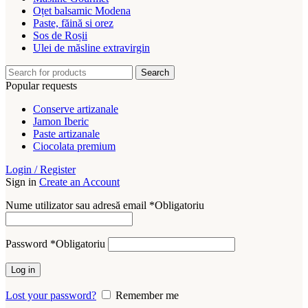
Oțet balsamic Modena
Paste, făină si orez
Sos de Roșii
Ulei de măsline extravirgin
Search
Popular requests
Conserve artizanale
Jamon Iberic
Paste artizanale
Ciocolata premium
Login / Register
Sign in
Create an Account
Nume utilizator sau adresă email
*
Obligatoriu
Password
*
Obligatoriu
Log in
Lost your password?
Remember me