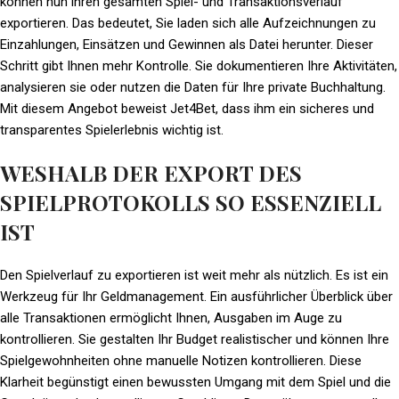
können nun ihren gesamten Spiel- und Transaktionsverlauf
exportieren. Das bedeutet, Sie laden sich alle Aufzeichnungen zu
Einzahlungen, Einsätzen und Gewinnen als Datei herunter. Dieser
Schritt gibt Ihnen mehr Kontrolle. Sie dokumentieren Ihre Aktivitäten,
analysieren sie oder nutzen die Daten für Ihre private Buchhaltung.
Mit diesem Angebot beweist Jet4Bet, dass ihm ein sicheres und
transparentes Spielerlebnis wichtig ist.
WESHALB DER EXPORT DES
SPIELPROTOKOLLS SO ESSENZIELL
IST
Den Spielverlauf zu exportieren ist weit mehr als nützlich. Es ist ein
Werkzeug für Ihr Geldmanagement. Ein ausführlicher Überblick über
alle Transaktionen ermöglicht Ihnen, Ausgaben im Auge zu
kontrollieren. Sie gestalten Ihr Budget realistischer und können Ihre
Spielgewohnheiten ohne manuelle Notizen kontrollieren. Diese
Klarheit begünstigt einen bewussten Umgang mit dem Spiel und die