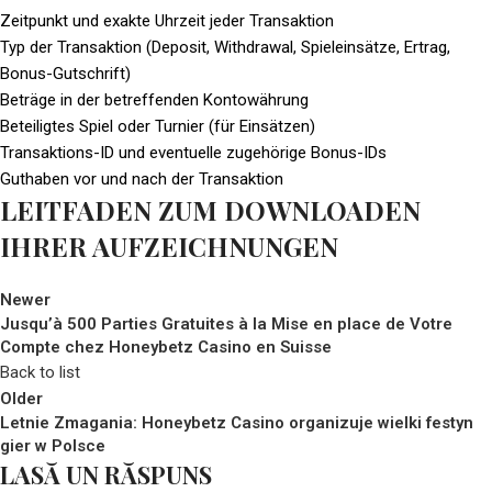
Zeitpunkt und exakte Uhrzeit jeder Transaktion
Typ der Transaktion (Deposit, Withdrawal, Spieleinsätze, Ertrag,
Bonus-Gutschrift)
Beträge in der betreffenden Kontowährung
Beteiligtes Spiel oder Turnier (für Einsätzen)
Transaktions-ID und eventuelle zugehörige Bonus-IDs
Guthaben vor und nach der Transaktion
LEITFADEN ZUM DOWNLOADEN
IHRER AUFZEICHNUNGEN
Newer
Jusqu’à 500 Parties Gratuites à la Mise en place de Votre
Compte chez Honeybetz Casino en Suisse
Back to list
Older
Letnie Zmagania: Honeybetz Casino organizuje wielki festyn
gier w Polsce
LASĂ UN RĂSPUNS