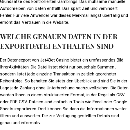
Grundsätze des kontrollierten Gamblings. Das mühsame manuelle
Aufschreiben von Daten entfällt. Das spart Zeit und verhindert
Fehler. Für viele Anwender war dieses Merkmal längst überfällig und
erhöht das Vertrauen in die Website.
WELCHE GENAUEN DATEN IN DER
EXPORTDATEI ENTHALTEN SIND
Der Datenexport von Jet4Bet Casino bietet ein umfassendes Bild
IhrerAktivitäten. Die Datei listet nicht nur pauschale Summen ,
sondern listet jede einzelne Transaktion in zeitlich geordneter
Reihenfolge. So behalten Sie stets den Überblick und sind Sie in der
Lage jede Zahlung ohne Unterbrechung nachzuvollziehen. Die Daten
werden Ihnen in einem strukturierten Format, in der Regel als CSV
oder PDF. CSV-Dateien sind einfach in Tools wie Excel oder Google
Sheets importieren. Dort können Sie dann die Informationen weiter
filtern und auswerten. Die zur Verfügung gestellten Details sind
genau und informativ.