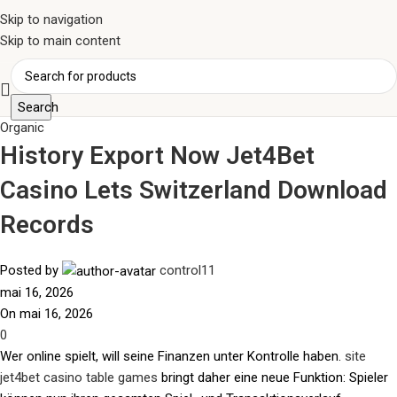
Skip to navigation
Skip to main content
Search
Organic
History Export Now Jet4Bet
Casino Lets Switzerland Download
Records
Posted by
control11
mai 16, 2026
On mai 16, 2026
0
Wer online spielt, will seine Finanzen unter Kontrolle haben.
site
jet4bet casino table games
bringt daher eine neue Funktion: Spieler