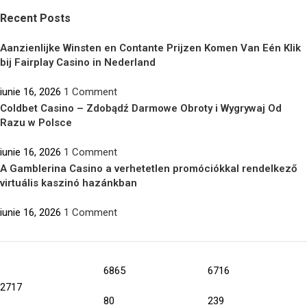
Recent Posts
Aanzienlijke Winsten en Contante Prijzen Komen Van Eén Klik
bij Fairplay Casino in Nederland
iunie 16, 2026
1 Comment
Coldbet Casino – Zdobądź Darmowe Obroty i Wygrywaj Od
Razu w Polsce
iunie 16, 2026
1 Comment
A Gamblerina Casino a verhetetlen promóciókkal rendelkező
virtuális kaszinó hazánkban
iunie 16, 2026
1 Comment
6865
6716
2717
80
239