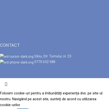
CONTACT
Sibiu, Str. Turnului, nr. 23
0770 632 588
Folosim cookie-uri pentru a îmbunătăți experiența dvs. pe site-ul
nostru. Navigând pe acest site, sunteți de acord cu utilizarea
cookie-urilor.