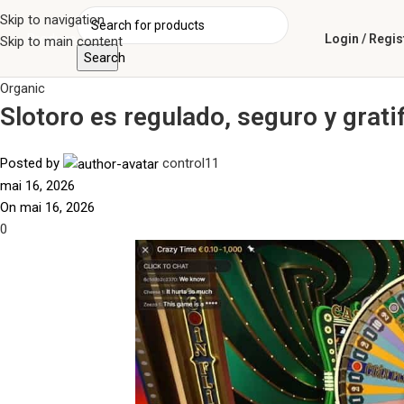
Skip to navigation
Produse
Login / Regis
Skip to main content
Search
Organic
Slotoro es regulado, seguro y grat
Posted by
control11
mai 16, 2026
On mai 16, 2026
0