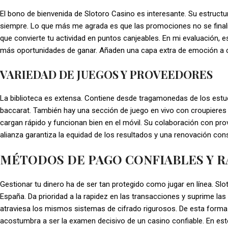
El bono de bienvenida de Slotoro Casino es interesante. Su estructu
siempre. Lo que más me agrada es que las promociones no se finaliz
que convierte tu actividad en puntos canjeables. En mi evaluación, 
más oportunidades de ganar. Añaden una capa extra de emoción a c
VARIEDAD DE JUEGOS Y PROVEEDORES
La biblioteca es extensa. Contiene desde tragamonedas de los estu
baccarat. También hay una sección de juego en vivo con croupieres 
cargan rápido y funcionan bien en el móvil. Su colaboración con pr
alianza garantiza la equidad de los resultados y una renovación con
MÉTODOS DE PAGO CONFIABLES Y R
Gestionar tu dinero ha de ser tan protegido como jugar en línea. Sl
España. Da prioridad a la rapidez en las transacciones y suprime 
atraviesa los mismos sistemas de cifrado rigurosos. De esta forma t
acostumbra a ser la examen decisivo de un casino confiable. En es