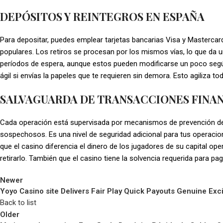
DEPÓSITOS Y REINTEGROS EN ESPAÑA
Para depositar, puedes emplear tarjetas bancarias Visa y Mastercard
populares. Los retiros se procesan por los mismos vías, lo que da un
períodos de espera, aunque estos pueden modificarse un poco según 
ágil si envías la papeles que te requieren sin demora. Esto agiliza to
SALVAGUARDA DE TRANSACCIONES FINA
Cada operación está supervisada por mecanismos de prevención d
sospechosos. Es una nivel de seguridad adicional para tus operaci
que el casino diferencia el dinero de los jugadores de su capital op
retirarlo. También que el casino tiene la solvencia requerida para pa
Newer
Yoyo Casino site Delivers Fair Play Quick Payouts Genuine Exc
Back to list
Older