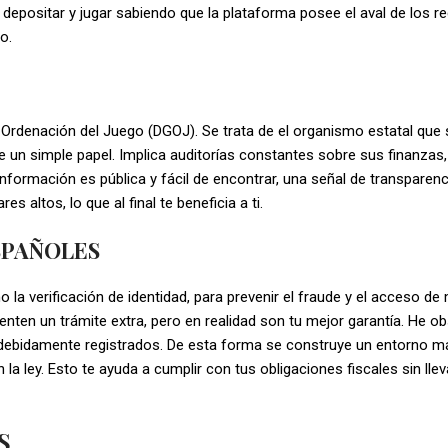
depositar y jugar sabiendo que la plataforma posee el aval de los r
o.
e Ordenación del Juego (DGOJ). Se trata de el organismo estatal que
e un simple papel. Implica auditorías constantes sobre sus finanzas,
información es pública y fácil de encontrar, una señal de transparen
s altos, lo que al final te beneficia a ti.
SPAÑOLES
 la verificación de identidad, para prevenir el fraude y el acceso de
senten un trámite extra, pero en realidad son tu mejor garantía. He 
debidamente registrados. De esta forma se construye un entorno m
 ley. Esto te ayuda a cumplir con tus obligaciones fiscales sin lle
S