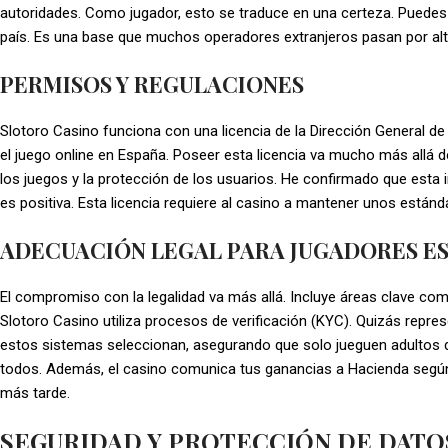
autoridades. Como jugador, esto se traduce en una certeza. Puedes 
país. Es una base que muchos operadores extranjeros pasan por alt
PERMISOS Y REGULACIONES
Slotoro Casino funciona con una licencia de la Dirección General d
el juego online en España. Poseer esta licencia va mucho más allá d
los juegos y la protección de los usuarios. He confirmado que esta 
es positiva. Esta licencia requiere al casino a mantener unos estándare
ADECUACIÓN LEGAL PARA JUGADORES E
El compromiso con la legalidad va más allá. Incluye áreas clave como
Slotoro Casino utiliza procesos de verificación (KYC). Quizás repre
estos sistemas seleccionan, asegurando que solo jueguen adultos 
todos. Además, el casino comunica tus ganancias a Hacienda según la
más tarde.
SEGURIDAD Y PROTECCIÓN DE DATO