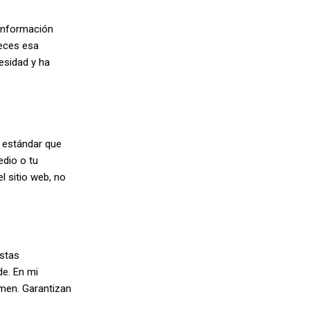
 información
reces esa
esidad y ha
o estándar que
edio o tu
l sitio web, no
Estas
e. En mi
amen. Garantizan