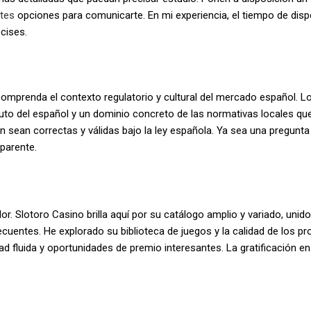
ntes
opciones para comunicarte. En mi experiencia, el tiempo de dispo
cises.
omprenda el contexto regulatorio y cultural del mercado español. L
to del español y un dominio concreto de las normativas locales que
 sean correctas y válidas bajo la ley española. Ya sea una pregunta
parente.
or. Slotoro Casino brilla aquí por su catálogo amplio y variado, uni
entes. He explorado su biblioteca de juegos y la calidad de los p
ad fluida y oportunidades de premio interesantes. La gratificación e