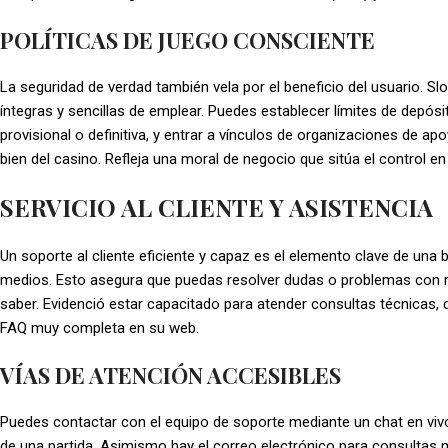
POLÍTICAS DE JUEGO CONSCIENTE
La seguridad de verdad también vela por el beneficio del usuario. S
íntegras y sencillas de emplear. Puedes establecer límites de depós
provisional o definitiva, y entrar a vínculos de organizaciones de ap
bien del casino. Refleja una moral de negocio que sitúa el control e
SERVICIO AL CLIENTE Y ASISTENCIA
Un soporte al cliente eficiente y capaz es el elemento clave de una
medios. Esto asegura que puedas resolver dudas o problemas con r
saber. Evidenció estar capacitado para atender consultas técnicas
FAQ muy completa en su web.
VÍAS DE ATENCIÓN ACCESIBLES
Puedes contactar con el equipo de soporte mediante un chat en viv
de una partida. Asimismo hay el correo electrónico para consultas 