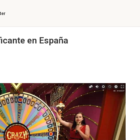
ter
ificante en España