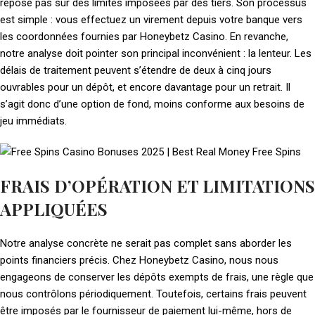
repose pas sur des limites imposées par des tiers. Son processus
est simple : vous effectuez un virement depuis votre banque vers
les coordonnées fournies par Honeybetz Casino. En revanche,
notre analyse doit pointer son principal inconvénient : la lenteur. Les
délais de traitement peuvent s’étendre de deux à cinq jours
ouvrables pour un dépôt, et encore davantage pour un retrait. Il
s’agit donc d’une option de fond, moins conforme aux besoins de
jeu immédiats.
FRAIS D’OPÉRATION ET LIMITATIONS
APPLIQUÉES
Notre analyse concrète ne serait pas complet sans aborder les
points financiers précis. Chez Honeybetz Casino, nous nous
engageons de conserver les dépôts exempts de frais, une règle que
nous contrôlons périodiquement. Toutefois, certains frais peuvent
être imposés par le fournisseur de paiement lui-même, hors de