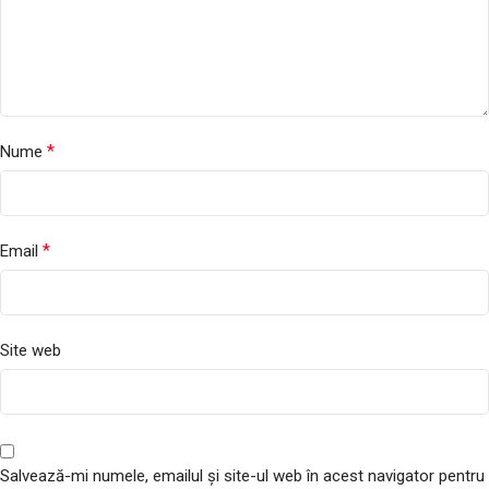
*
Nume
*
Email
Site web
Salvează-mi numele, emailul și site-ul web în acest navigator pentru