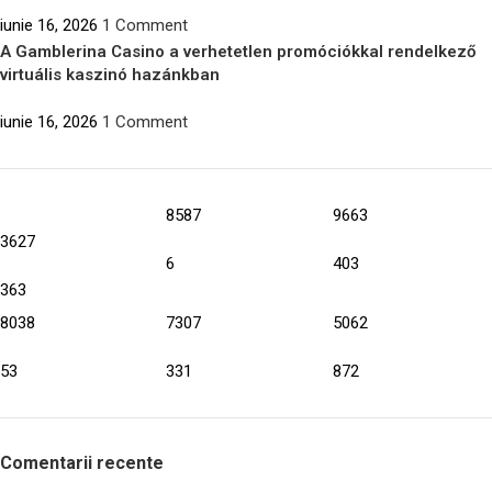
iunie 16, 2026
1 Comment
A Gamblerina Casino a verhetetlen promóciókkal rendelkező
virtuális kaszinó hazánkban
iunie 16, 2026
1 Comment
8587
9663
3627
6
403
363
8038
7307
5062
53
331
872
Comentarii recente