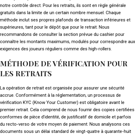
notre contrôle direct. Pour les retraits, ils sont en règle générale
gratuits dans la limite de un certain nombre mensuel. Chaque
méthode inclut ses propres plafonds de transaction inférieures et
supérieures, tant pour le dépôt que pour le retrait. Nous
recommandons de consulter la section prévue du cashier pour
connaître les montants maximums, modulés pour correspondre aux
exigences des joueurs réguliers comme des high-rollers.
MÉTHODE DE VÉRIFICATION POUR
LES RETRAITS
La opération de retrait est organisée pour assurer une sécurité
accrue. Conformément à la réglementation, un processus de
vérification KYC (Know Your Customer) est obligatoire avant le
premier retrait. Cela comprend de nous fournir des copies certifiées
conformes de pièce d’identité, de justificatif de domicile et parfois
du recto-verso de votre moyen de paiement. Nous analysons ces
documents sous un délai standard de vingt-quatre à quarante-huit