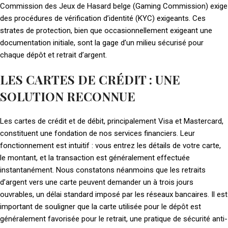
Commission des Jeux de Hasard belge (Gaming Commission) exige
des procédures de vérification d’identité (KYC) exigeants. Ces
strates de protection, bien que occasionnellement exigeant une
documentation initiale, sont la gage d’un milieu sécurisé pour
chaque dépôt et retrait d’argent.
LES CARTES DE CRÉDIT : UNE
SOLUTION RECONNUE
Les cartes de crédit et de débit, principalement Visa et Mastercard,
constituent une fondation de nos services financiers. Leur
fonctionnement est intuitif : vous entrez les détails de votre carte,
le montant, et la transaction est généralement effectuée
instantanément. Nous constatons néanmoins que les retraits
d’argent vers une carte peuvent demander un à trois jours
ouvrables, un délai standard imposé par les réseaux bancaires. Il est
important de souligner que la carte utilisée pour le dépôt est
généralement favorisée pour le retrait, une pratique de sécurité anti-