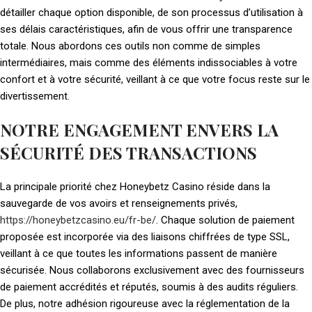
détailler chaque option disponible, de son processus d’utilisation à
ses délais caractéristiques, afin de vous offrir une transparence
totale. Nous abordons ces outils non comme de simples
intermédiaires, mais comme des éléments indissociables à votre
confort et à votre sécurité, veillant à ce que votre focus reste sur le
divertissement.
NOTRE ENGAGEMENT ENVERS LA
SÉCURITÉ DES TRANSACTIONS
La principale priorité chez Honeybetz Casino réside dans la
sauvegarde de vos avoirs et renseignements privés,
https://honeybetzcasino.eu/fr-be/
. Chaque solution de paiement
proposée est incorporée via des liaisons chiffrées de type SSL,
veillant à ce que toutes les informations passent de manière
sécurisée. Nous collaborons exclusivement avec des fournisseurs
de paiement accrédités et réputés, soumis à des audits réguliers.
De plus, notre adhésion rigoureuse avec la réglementation de la