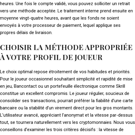
heures. Une fois le compte validé, vous pouvez solliciter un retrait
vers une méthode acceptée. Le traitement interne prend ensuite en
moyenne vingt-quatre heures, avant que les fonds ne soient
envoyés à votre processeur de paiement, lequel applique ses
propres délais de livraison.
CHOISIR LA MÉTHODE APPROPRIÉE
À VOTRE PROFIL DE JOUEUR
Le choix optimal repose étroitement de vos habitudes et priorités.
Pour le joueur occasionnel souhaitant simplicité et rapidité de mise
en jeu, Bancontact ou un portefeuille électronique comme Skrill
constitue un excellent compromis. Le joueur régulier, soucieux de
consolider ses transactions, pourrait préférer la fiabilité d’une carte
bancaire ou la stabilité d’un virement direct pour les gros montants.
L’utilisateur avancé, appréciant l’anonymat et la vitesse par-dessus
tout, se tournera naturellement vers les cryptomonnaies. Nous vous
conseillons d’examiner les trois critères décisifs : la vitesse de