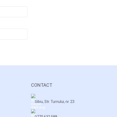
CONTACT
Sibiu, Str. Turnului, nr. 23
0770 632 588