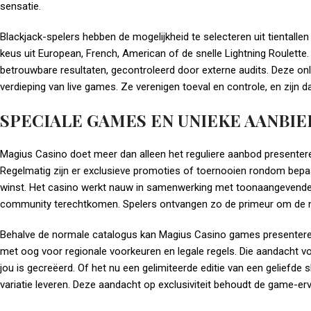
sensatie.
Blackjack-spelers hebben de mogelijkheid te selecteren uit tientalle
keus uit European, French, American of de snelle Lightning Roulette
betrouwbare resultaten, gecontroleerd door externe audits. Deze onl
verdieping van live games. Ze verenigen toeval en controle, en zijn
SPECIALE GAMES EN UNIEKE AANBI
Magius Casino doet meer dan alleen het reguliere aanbod presenteren
Regelmatig zijn er exclusieve promoties of toernooien rondom bepaa
winst. Het casino werkt nauw in samenwerking met toonaangevende s
community terechtkomen. Spelers ontvangen zo de primeur om de ni
Behalve de normale catalogus kan Magius Casino games presenteren 
met oog voor regionale voorkeuren en legale regels. Die aandacht voo
jou is gecreëerd. Of het nu een gelimiteerde editie van een geliefde s
variatie leveren. Deze aandacht op exclusiviteit behoudt de game-erv