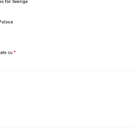
o för Sverige
Polsce
*
cate cu