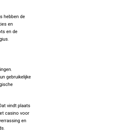
ans hebben de
ties en
ots en de
gius.
ingen.
n gebruikelijke
gische
at vindt plaats
het casino voor
 verrassing en
ds.