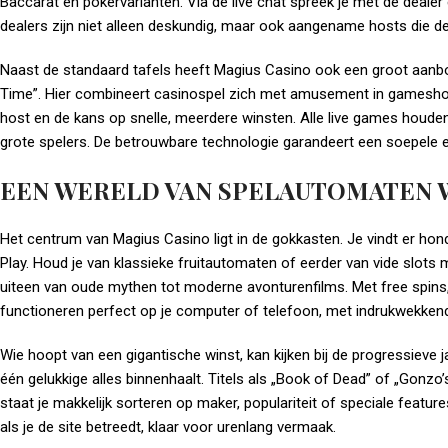
Baccarat en pokervarianten. Via de live chat spreek je met de deale
dealers zijn niet alleen deskundig, maar ook aangename hosts die d
Naast de standaard tafels heeft Magius Casino ook een groot aanbod
Time”. Hier combineert casinospel zich met amusement in gameshow
host en de kans op snelle, meerdere winsten. Alle live games houde
grote spelers. De betrouwbare technologie garandeert een soepele en v
EEN WERELD VAN SPELAUTOMATEN 
Het centrum van Magius Casino ligt in de gokkasten. Je vindt er hon
Play. Houd je van klassieke fruitautomaten of eerder van vide slots
uiteen van oude mythen tot moderne avonturenfilms. Met free spins,
functioneren perfect op je computer of telefoon, met indrukwekkend
Wie hoopt van een gigantische winst, kan kijken bij de progressieve ja
één gelukkige alles binnenhaalt. Titels als „Book of Dead” of „Gonzo’s 
staat je makkelijk sorteren op maker, populariteit of speciale featur
als je de site betreedt, klaar voor urenlang vermaak.