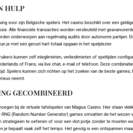
N HULP
 voor zijn Belgische spelers. Het casino beschikt over een geldige 
sie. Alle financiële transacties worden versleuteld met geavanceerde
 worden onderworpen aan regelmatig audits door autonome partijen. Die
un je met een gerust hart totaal opgaan in het spelplezier.
kers kunnen zelf inleglimieten, verlieslimieten of speltijden configu
erlands of Frans, via live chat, e-mail of telefoon. Deze combinatie 
 tijd. Spelers kunnen zich richten op het zoeken van de beste games,
erieus neemt.
NING GECOMBINEERD
egen bij de virtuele tafelspelen van Magius Casino. Hier staan vlek
Deze RNG (Random Number Generator) games omvatten de het wezen v
kt om strategieën te oefenen of voor een vlot potje zonder te moeten 
ijk en je bepaalt vaak zelf het tempo. Het gevolg is een ontspannen m